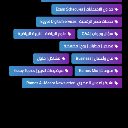
جداول الامتحانات | Exam Schedules
خدمات مصر الرقمية | Egypt Digital Services
سؤال وجواب | Q&A
علوم الرياضة | التربية الرياضية
قصص | حكايات | بوح | فضفضة
مال وأعمال | Business
مشاكل | حلول
منوعات | Ramos Mix
موضوعات تعبير | Essay Topics
نشرة راموس المصري | Ramos Al-Masry Newsletter