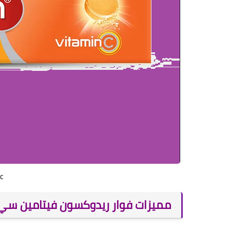
 c
مميزات فوار ريدوكسون فيتامين سي