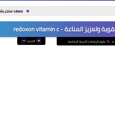
معهد سنجر بشبرا: الأقسام والتن
المناعة - redoxon vitamin c
الحجم
علوم الرياضة | التربية الرياضية