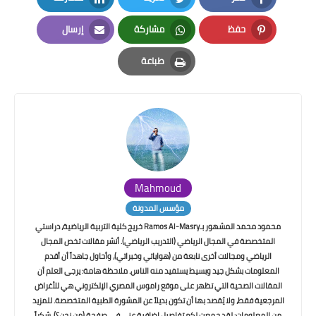
LinkedIn
Twitter
Facebook
حفظ
مشاركة
إرسال
Email
Whatsapp
Pinterest
طباعة
Print
Mahmoud
مؤسس المدونة
محمود محمد المشهور بـRamos Al-Masry خريج كلية التربية الرياضية، دراستي
المتخصصة في المجال الرياضي (التدريب الرياضي). أنشر مقالات تخص المجال
الرياضي ومجالات أخرى نابعة من (هواياتي وخبراتي)، وأحاول جاهداً أن أقدم
المعلومات بشكل جيد وبسيط يستفيد منه الناس. ملاحظة هامة: يرجى العلم أن
المقالات الصحية التي تظهر على موقع راموس المصري الإلكتروني هي للأغراض
المرجعية فقط، ولا يُقصد بها أن تكون بديلاً عن المشورة الطبية المتخصصة. للمزيد
من المعلومات: لقد جمعت لكم تفاصيل إضافية عني في صفحة (من نحن؟). شكراً