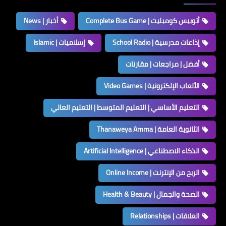
أتوبيس كومبليت | Complete Bus Game
أخبار | News
إذاعات مدرسية | School Radio
إسلاميات | Islamic
أفضل | مراجعات | مقارنات
الألعاب الإلكترونية | Video Games
التعليم الأساسي | التعليم المتوسط | التعليم العالي
الثانوية العامة | Thanaweya Amma
الذكاء الاصطناعي | Artificial Intelligence
الربح من الإنترنت | Online Income
الصحة والجمال | Health & Beauty
العلاقات | Relationships