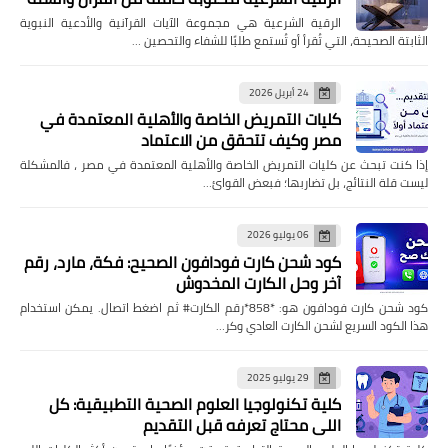
الرقية الشرعية هي مجموعة الآيات القرآنية والأدعية النبوية
الثابتة الصحيحة، التي تُقرأ أو تُستمع طلبًا للشفاء والتحصين …
24 أبريل 2026
كليات التمريض الخاصة والأهلية المعتمدة في
مصر وكيف تتحقق من الاعتماد
إذا كنت تبحث عن كليات التمريض الخاصة والأهلية المعتمدة في مصر ، فالمشكلة
ليست قلة النتائج، بل تضاربها؛ فبعض القوائ…
06 يوليو 2026
كود شحن كارت فودافون الصحيح: فكة، مارد، رقم
آخر وحل الكارت المخدوش
كود شحن كارت فودافون هو: *858*رقم الكارت# ثم اضغط اتصال. يمكن استخدام
هذا الكود السريع لشحن الكارت العادي وكر…
29 يوليو 2025
كلية تكنولوجيا العلوم الصحية التطبيقية: كل
اللي محتاج تعرفه قبل التقديم