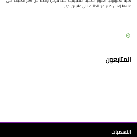
كلية تكنولوجيا العلوم الصحية التطبيقية بقت مؤخرًا واحدة من أكثر الكليات اللي
عليها إقبال كبير من الطلبة اللي عايزين بدي…
المتابعون
التسميات