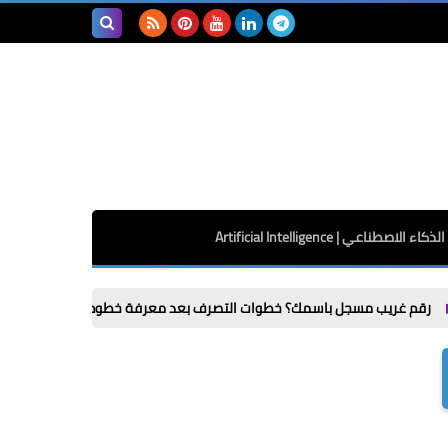
بحث هذه
المدونة
الإلكترونية
الذكاء الاصطناعي | Artificial Intelligence
سجل باسمك؟ خطوات التصرف بعد معرفة خطوطك من My NTRA
مكمل