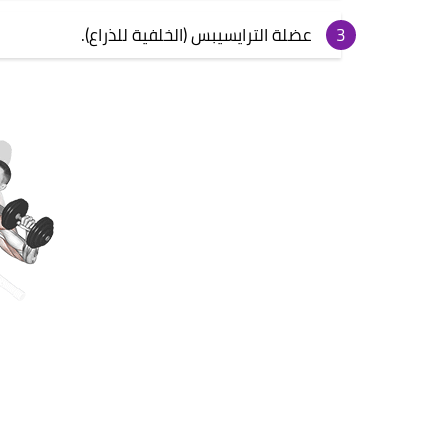
عضلة الترايسيبس (الخلفية للذراع).