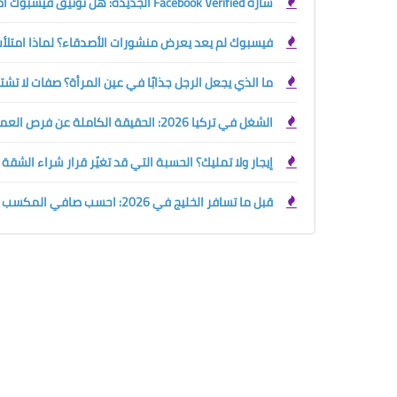
شارة Facebook Verified الجديدة: هل توثيق فيسبوك أصبح مجانيًا؟ الفرق بينها وبين العلامة الزرقاء
فيسبوك لم يعد يعرض منشورات الأصدقاء؟ لماذا امتلأت 
ما الذي يجعل الرجل جذابًا في عين المرأة؟ صفات لا تش
الشغل في تركيا 2026: الحقيقة الكاملة عن فرص العمل والرواتب وحقوق الأجانب قبل السفر
إيجار ولا تمليك؟ الحسبة التي قد تغيّر قرار شراء الشقة
قبل ما تسافر الخليج في 2026: احسب صافي المكسب الحقيقي بين السعودية والإمارات والكويت