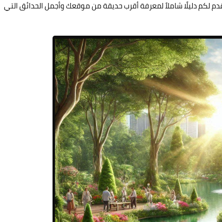
رخاء. هنا في "راموس المصري Ramos Al-Masry"، نقدم لكم دليلًا شاملاً لمعرفة أقرب حديقة من موقعك وأجمل الحدائق التي