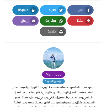
نشر
تغريد
مشاركة
LinkedIn
Twitter
Facebook
حفظ
مشاركة
إرسال
Email
Whatsapp
Pinterest
طباعة
Print
Mahmoud
مؤسس المدونة
محمود محمد المشهور بـRamos Al-Masry خريج كلية التربية الرياضية، دراستي
المتخصصة في المجال الرياضي (التدريب الرياضي). أنشر مقالات تخص المجال
الرياضي ومجالات أخرى نابعة من (هواياتي وخبراتي)، وأحاول جاهداً أن أقدم
المعلومات بشكل جيد وبسيط يستفيد منه الناس. ملاحظة هامة: يرجى العلم أن