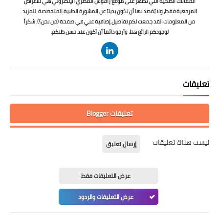
المقالات الصحية التي تظهر على موقع راموس المصري الإلكتروني هي للأغراض
المرجعية فقط، ولا يُقصد بها أن تكون بديلاً عن المشورة الطبية المتخصصة. للمزيد
من المعلومات: لقد جمعت لكم تفاصيل إضافية عني في صفحة (من نحن؟). شكراً
لوجودكم الرائع هنا، وأرجو دائماً أن أكون عند حسن ظنكم.
تعليقات
تعليقات Blogger
ليست هناك تعليقات
إرسال تعليق
عرض التعليقات فقط
عرض التعليقات والردود