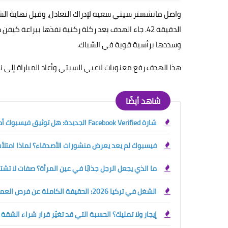
واصل مانشستر سيتي سعيه لإدراك التعادل، وقبل نهاية ال
الدقيقة 42. جاء الهدف بعد ركلة ركنية نفذها ببراع
وسددها برأسية قوية في الشباك.
هذا الهدف رفع معنويات لاعبي السيتي وأعاد المباراة إلى نق
شاهد أيضًا
شارة Facebook Verified الجديدة: هل توثيق فيسبوك أصبح مجانيًا؟ الفرق بينها وبين العلامة الزرقاء
فيسبوك لم يعد يعرض منشورات الأصدقاء؟ لماذا امتلأت 
ما الذي يجعل الرجل جذابًا في عين المرأة؟ صفات لا تش
الشغل في تركيا 2026: الحقيقة الكاملة عن فرص العمل والرواتب وحقوق الأجانب قبل السفر
إيجار ولا تمليك؟ الحسبة التي قد تغيّر قرار شراء الشقة