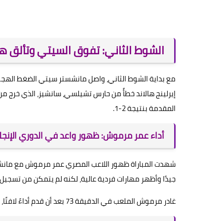
الشوط الثاني: تفوق السيتي وتألق ها
إيرلينج هالاند خطأً من حارس تشيلسي، سانشيز، الذي خرج م
المقدمة بنتيجة 2-1.
أداء عمر مرموش: ظهور واعد في الدوري الإنجل
شهدت المباراة ظهور اللاعب المصري عمر مرموش مع مانشستر
جيدًا وأظهر مهارات فردية عالية، لكنه لم يتمكن من تسجيل 
غادر مرموش الملعب في الدقيقة 73 بعد أن قدم أداءً لافتًا، مما يعد بداية مبشرة لمسيرته مع السيتي.