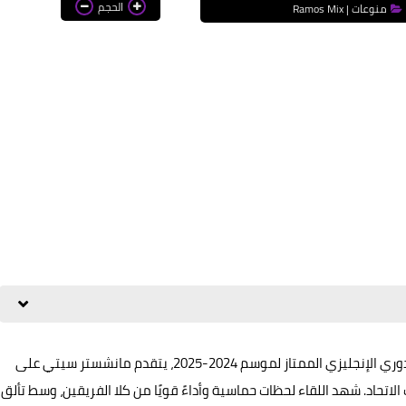
الحجم
منوعات | Ramos Mix
في واحدة من أبرز مواجهات الجولة الثالثة والعشرين في الدوري الإنجليزي الممتاز لموسم 2024-2025، يتقدم مانشستر سيتي على
ًا على ملعب الاتحاد. شهد اللقاء لحظات حماسية وأداءً قويًا من كلا الفريقين، وسط تألق