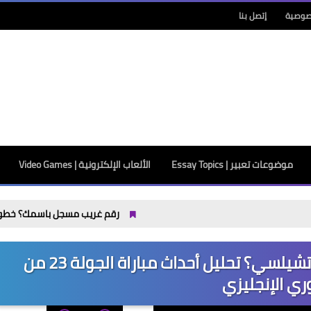
صوصية
إتصل بنا
موضوعات تعبير | Essay Topics
الألعاب الإلكترونية | Video Games
رقم غريب مسجل باسمك؟ خطوات التصرف بعد معر
كيف تطور أداء مانشستر سيتي وتشيلسي؟ تحليل أحداث مباراة الجولة 23 من
ري الإنجليزي