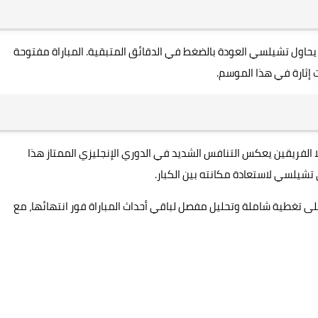
يحاول تشيلسي العودة بالضغط في الدقائق المتبقية. المباراة مفتوحة
 إثارة في هذا الموسم.
كلا الفريقين يعكس التنافس الشديد في الدوري الإنجليزي الممتاز هذا
تشيلسي لاستعادة مكانته بين الكبار.
س المصري (Ramos Al-Masry) للحصول على تغطية شاملة وتحليل مفصل لباقي أحداث المباراة فور انتهائها، مع