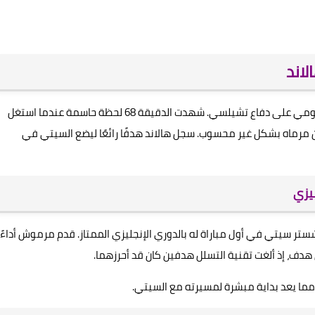
لاند
مع بداية الشوط الثاني، واصل مانشستر سيتي الضغط الهجومي على دفاع تشيلسي. شهدت الدقيقة 68 لحظة حاسمة عندما استغل
ن مرماه بشكل غير محسوب. سجل هالاند هدفًا رائعًا ليضع السيتي في
يزي
 سيتي في أول مباراة له بالدوري الإنجليزي الممتاز. قدم مرموش أداءً
هدف، إذ ألغت تقنية التسلل هدفين كان قد أحرزهما.