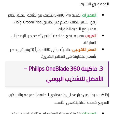
الوجه ونوع البشرة.
المميزات:
تقنية SkinIQ Pro تتكيف مع كثافة اللحية، نظام
رفع الشعر بلطف، تحكم عبر تطبيق GroomTribe، وأداء
ممتاز مع اللحية الطويلة.
العيوب:
سعر مرتفع، وقاعدة الشحن أضخم من الإصدارات
السابقة.
السعر التقريبي:
عالمياً حوالي 330 دولاراً (تتوفر في مصر
بأسعار متفاوتة في المتاجر الكبرى).
3. ماكينة Philips OneBlade 360 –
الأفضل للتشذيب اليومي
إذا كنت تبحث عن خيار عملي واقتصادي للحلاقة الخفيفة والتشذيب
السريع، فهذه الماكينة هي الأنسب.
المميزات:
خفيفة، سهلة الاستخدام، مثالية لتحديد الذقن