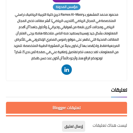
مؤسس المدونة
محمود محمد المشهور بـRamos Al-Masry خريج كلية التربية الرياضية، دراستي
المتخصصة في المجال الرياضي (التدريب الرياضي). أنشر مقالات تخص المجال
الرياضي ومجالات أخرى نابعة من (هواياتي وخبراتي)، وأحاول جاهداً أن أقدم
المعلومات بشكل جيد وبسيط يستفيد منه الناس. ملاحظة هامة: يرجى العلم أن
المقالات الصحية التي تظهر على موقع راموس المصري الإلكتروني هي للأغراض
المرجعية فقط، ولا يُقصد بها أن تكون بديلاً عن المشورة الطبية المتخصصة. للمزيد
من المعلومات: لقد جمعت لكم تفاصيل إضافية عني في صفحة (من نحن؟). شكراً
لوجودكم الرائع هنا، وأرجو دائماً أن أكون عند حسن ظنكم.
تعليقات
تعليقات Blogger
ليست هناك تعليقات
إرسال تعليق