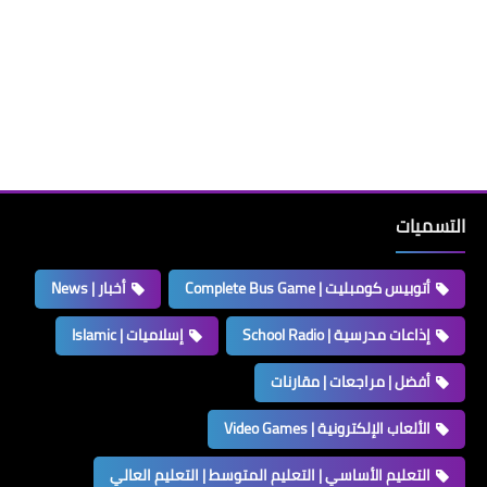
التسميات
أتوبيس كومبليت | Complete Bus Game
أخبار | News
إذاعات مدرسية | School Radio
إسلاميات | Islamic
أفضل | مراجعات | مقارنات
الألعاب الإلكترونية | Video Games
التعليم الأساسي | التعليم المتوسط | التعليم العالي