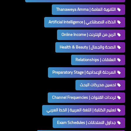
الثانوية العامة | Thanaweya Amma
الذكاء الاصطناعي | Artificial Intelligence
الربح من الإنترنت | Online Income
الصحة والجمال | Health & Beauty
العلاقات | Relationships
المرحلة الإعدادية | Preparatory Stage
تحسين محركات البحث
ترددات القنوات | Channel Frequencies
تعليم الكتابة | اللغة العربية | الخط العربي
جداول الامتحانات | Exam Schedules