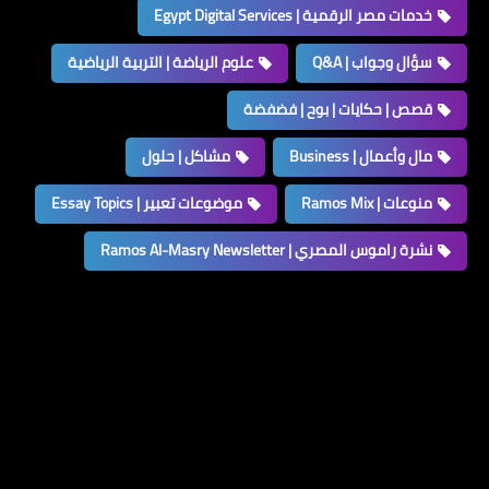
خدمات مصر الرقمية | Egypt Digital Services
سؤال وجواب | Q&A
علوم الرياضة | التربية الرياضية
قصص | حكايات | بوح | فضفضة
مال وأعمال | Business
مشاكل | حلول
منوعات | Ramos Mix
موضوعات تعبير | Essay Topics
نشرة راموس المصري | Ramos Al-Masry Newsletter