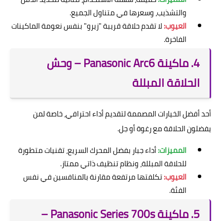
والتشذيب، وسعرها في متناول الجميع.
العيوب:
لا تقدم حلاقة قريبة "زيرو" بنفس نعومة الماكينات
الفاخرة.
4. ماكينة Panasonic Arc6 – وحش
الحلاقة المبللة
أحد أفضل الخيارات المصممة لتقديم أداء احترافي، خاصة لمن
يفضلون الحلاقة مع رغوة أو جل.
المميزات:
أداء جبار بفضل المحرك السريع، تقنيات متطورة
للحلاقة المبللة، ونظام تنظيف ذاتي ممتاز.
العيوب:
تكلفتها مرتفعة مقارنة بالمنافسين في نفس
الفئة.
5. ماكينة Panasonic Series 700s –