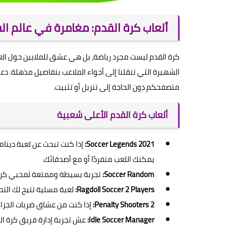
ألعاب كرة القدم: مغامرة في عالم ال
كرة القدم ليست مجرد رياضة، بل هي عشق للملايين حول العال
الشهيرة التي تنقلنا إلى أجواء الملاعب بتفاصيل مذهلة. د
متصفحكم دون الحاجة إلى تنزيل أو تثبيت.
ألعاب كرة القدم الأعلى شعبية
Soccer Legends 2021:
إذا كنت تبحث عن لعبة دينام
يمكنك اللعب منفردًا أو مع أصدقائك.
Soccer Random:
تجربة بسيطة وممتعة لمحبي كرة 
Ragdoll Soccer 2 Players:
لعبة مسلية تتيح لك ال
Penalty Shooters 2:
إذا كنت من عشاق ضربات الجزاء،
Idle Soccer Manager:
عش تجربة إدارة فريق كرة القد