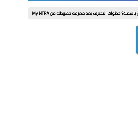
لتصرف بعد معرفة خطوطك من My NTRA
مكملات لاعبي كرة القدم: 7 اختيارات تدعم الطاقة والتعافي قبل