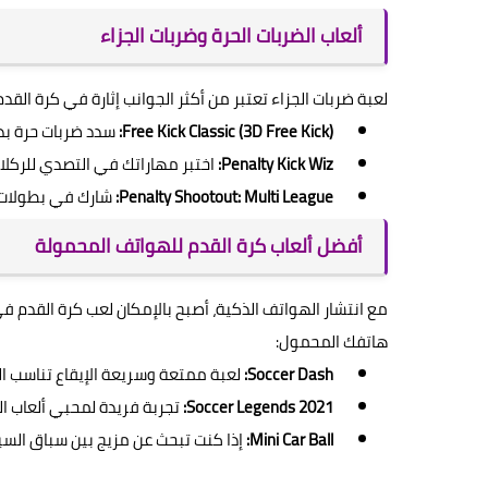
ألعاب الضربات الحرة وضربات الجزاء
لعبة ضربات الجزاء تعتبر من أكثر الجوانب إثارة في كرة القدم
Free Kick Classic (3D Free Kick):
سدد ضربات حرة بدق
Penalty Kick Wiz:
اختبر مهاراتك في التصدي للركلات
Penalty Shootout: Multi League:
شارك في بطولات 
أفضل ألعاب كرة القدم للهواتف المحمولة
مع انتشار الهواتف الذكية، أصبح بالإمكان لعب كرة القدم 
هاتفك المحمول:
Soccer Dash:
لعبة ممتعة وسريعة الإيقاع تناسب ال
Soccer Legends 2021:
تجربة فريدة لمحبي ألعاب ا
Mini Car Ball:
إذا كنت تبحث عن مزيج بين سباق السيا