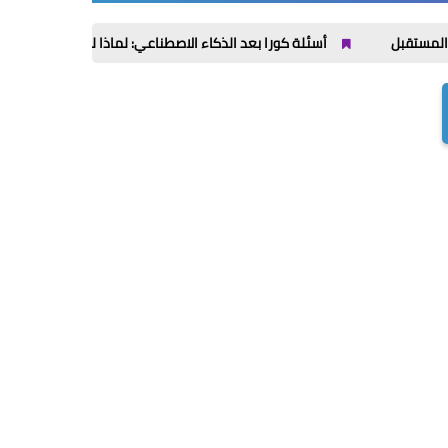
أسئلة كورا بعد الذكاء الاصطناعي: لماذا لم تعد منصة Quora عفوية كما كانت؟