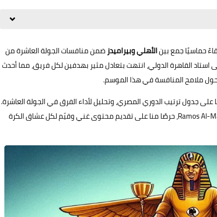
الأهلي وبيراميدز
ضمن منافسات الجولة العاشرة من
لى استاد القاهرة الدولي، انتهت بتعادل مثير بهدفين لكل فريق، مما أحدث
 حول ملامح المنافسة في هذا الموسم.
 على جدول ترتيب الدوري المصري، وتحليل لأداء الفرق في الجولة العاشرة.
نقدم هذا المقال عبر موقعكم المميز راموس المصري Ramos Al-Masry، حرصًا منا على تقديم محتوى غني وقيّم لكل عشاق الكرة