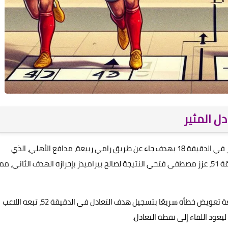
دل المثير
المباراة انطلقت بأجواء حماسية بين الفريقين. تقدم بيراميدز في الدقيقة 18 بهدف جاء عن طريق رامي ربيعة، مدافع الأهلي، الذي
سجل بالخطأ في مرماه، ليزيد الضغط على فريقه. في الدقيقة 51، عزز مصطفى فتحي النتيجة لصالح بيراميدز بإحرازه الهدف الثاني، مم
لكن الأهلي، كما عودنا دائمًا، لم يستسلم. استطاع رامي ربيعة تعويض خطأه سريعًا بتسجيل هدف التعادل في الدقيقة 52، تبعه اللاعب