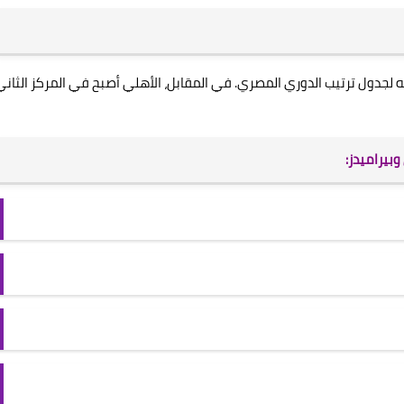
 نقطة، ليحافظ على صدارته لجدول ترتيب الدوري المصري. في المقابل، الأهلي أصبح في المركز الثان
وبيراميدز: