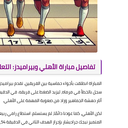
تفاصيل مباراة الأهلي وبيراميدز: التعا
أثار دهشة الجماهير وزاد من صعوبة المهمة على الأهلي.
المتميز نيجك جراديشار بإحراز الهدف الثاني في الدقيقة 54، ليعود اللقاء إلى نقطة التعادل.