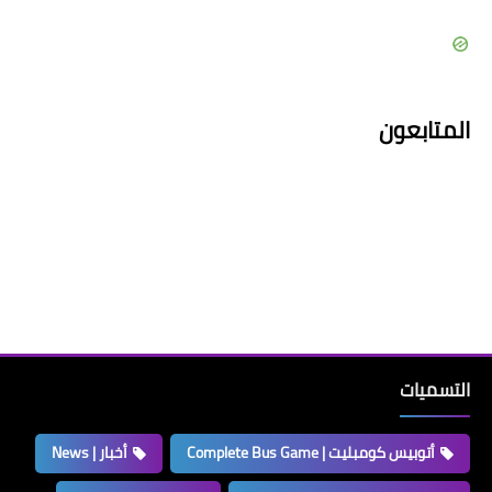
المتابعون
التسميات
أتوبيس كومبليت | Complete Bus Game
أخبار | News