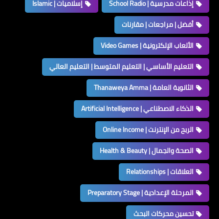
إذاعات مدرسية | School Radio
إسلاميات | Islamic
أفضل | مراجعات | مقارنات
الألعاب الإلكترونية | Video Games
التعليم الأساسي | التعليم المتوسط | التعليم العالي
الثانوية العامة | Thanaweya Amma
الذكاء الاصطناعي | Artificial Intelligence
الربح من الإنترنت | Online Income
الصحة والجمال | Health & Beauty
العلاقات | Relationships
المرحلة الإعدادية | Preparatory Stage
تحسين محركات البحث