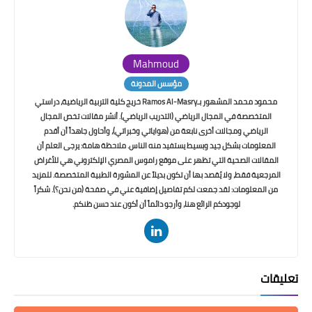
Mahmoud
مؤسس المدونة
محمود محمد المشهور بـRamos Al-Masry خريج كلية التربية الرياضية، دراستي
المتخصصة في المجال الرياضي (التدريب الرياضي). أنشر مقالات تخص المجال
الرياضي ومجالات أخرى نابعة من (هواياتي وخبراتي)، وأحاول جاهداً أن أقدم
المعلومات بشكل جيد وبسيط يستفيد منه الناس. ملاحظة هامة: يرجى العلم أن
المقالات الصحية التي تظهر على موقع راموس المصري الإلكتروني هي للأغراض
المرجعية فقط، ولا يُقصد بها أن تكون بديلاً عن المشورة الطبية المتخصصة. للمزيد
من المعلومات: لقد جمعت لكم تفاصيل إضافية عني في صفحة (من نحن؟). شكراً
لوجودكم الرائع هنا، وأرجو دائماً أن أكون عند حسن ظنكم.
تعليقات