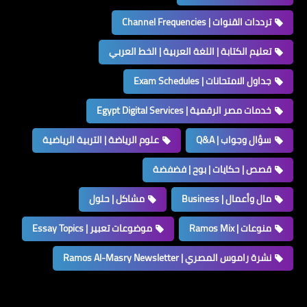
ترددات القنوات | Channel Frequencies
تعليم الكتابة | اللغة العربية | الخط العربي
جداول الامتحانات | Exam Schedules
خدمات مصر الرقمية | Egypt Digital Services
سؤال وجواب | Q&A
علوم الرياضة | التربية الرياضية
قصص | حكايات | بوح | فضفضة
مال وأعمال | Business
مشاكل | حلول
منوعات | Ramos Mix
موضوعات تعبير | Essay Topics
نشرة راموس المصري | Ramos Al-Masry Newsletter