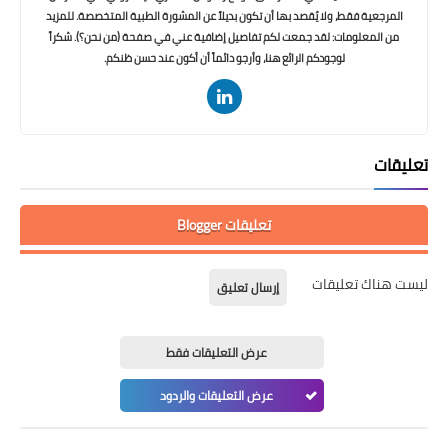
المرجعية فقط، ولا يُقصد بها أن تكون بديلاً عن المشورة الطبية المتخصصة. للمزيد
من المعلومات: لقد جمعت لكم تفاصيل إضافية عني في صفحة (من نحن؟). شكراً
لوجودكم الرائع هنا، وأرجو دائماً أن أكون عند حسن ظنكم.
تعليقات
تعليقات Blogger
ليست هناك تعليقات
إرسال تعليق
عرض التعليقات فقط
عرض التعليقات والردود