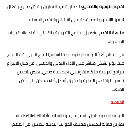
تقديم التوجيه والتصحيح:
لضمان تنفيذ التمارين بشكل صحيح وفعّال.
تحفيز اللاعبين:
للمحافظة على الالتزام والتقدم المستمر.
متابعة التقدم:
وتعديل البرامج التدريبية بناءً على الأداء والاحتياجات
المتغيرة.
في الختام، تُعَدُّ اللياقة البدنية عنصرًا أساسيًا لنجاح لاعبي كرة السلة،
حيث تؤثر بشكل مباشر على الأداء البدني والذهني. من خلال الالتزام
ببرامج تدريبية متكاملة وتبني نمط حياة صحي، يمكن للاعبين
تحسين لياقتهم البدنية وتحقيق أفضل أداء ممكن على أرض
الملعب.
الخلاصة
اللياقة البدنية عامل حاسم في كرة السلة، وأداة Kettlebell توفر
تمارين فعالة لتحسين مختلف الجوانب البدنية للاعبين. من المهم