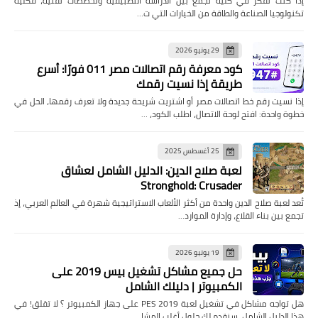
إذا كنت تفكر في كلية تجمع بين الدراسة التطبيقية وتخصصات تقنية، فكلية
تكنولوجيا الصناعة والطاقة من الخيارات التي ت…
29 يونيو 2026
كود معرفة رقم اتصالات مصر 011 فورًا: أسرع
طريقة إذا نسيت رقمك
إذا نسيت رقم خط اتصالات مصر أو اشتريت شريحة جديدة ولا تعرف رقمها، الحل في
خطوة واحدة: افتح لوحة الاتصال، اطلب الكود، …
25 أغسطس 2025
لعبة صلاح الدين: الدليل الشامل لعشاق
Stronghold: Crusader
تُعد لعبة صلاح الدين واحدة من أكثر الألعاب الاستراتيجية شهرة في العالم العربي، إذ
تجمع بين بناء القلاع، وإدارة الموارد…
19 يونيو 2026
حل جميع مشاكل تشغيل بيس 2019 على
الكمبيوتر | دليلك الشامل
هل تواجه مشاكل في تشغيل لعبة PES 2019 على جهاز الكمبيوتر ؟ لا تقلق! في
هذا الدليل الشامل، سنقدم لك حلول أغلب المشا…