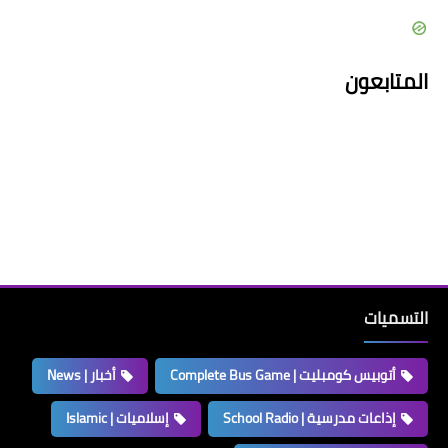
المتابعون
التسميات
أتوبيس كومبليت | Complete Bus Game
أخبار | News
إذاعات مدرسية | School Radio
إسلاميات | Islamic