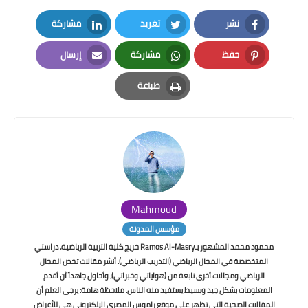
نشر
تغريد
مشاركة
LinkedIn
Twitter
Facebook
حفظ
مشاركة
إرسال
Email
Whatsapp
Pinterest
طباعة
Print
Mahmoud
مؤسس المدونة
محمود محمد المشهور بـRamos Al-Masry خريج كلية التربية الرياضية، دراستي
المتخصصة في المجال الرياضي (التدريب الرياضي). أنشر مقالات تخص المجال
الرياضي ومجالات أخرى نابعة من (هواياتي وخبراتي)، وأحاول جاهداً أن أقدم
المعلومات بشكل جيد وبسيط يستفيد منه الناس. ملاحظة هامة: يرجى العلم أن
المقالات الصحية التي تظهر على موقع راموس المصري الإلكتروني هي للأغراض