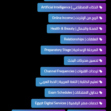
الذكاء الاصطناعي | Artificial Intelligence
الربح من الإنترنت | Online Income
الصحة والجمال | Health & Beauty
العلاقات | Relationships
المرحلة الإعدادية | Preparatory Stage
تحسين محركات البحث
ترددات القنوات | Channel Frequencies
تعليم الكتابة | اللغة العربية | الخط العربي
جداول الامتحانات | Exam Schedules
خدمات مصر الرقمية | Egypt Digital Services