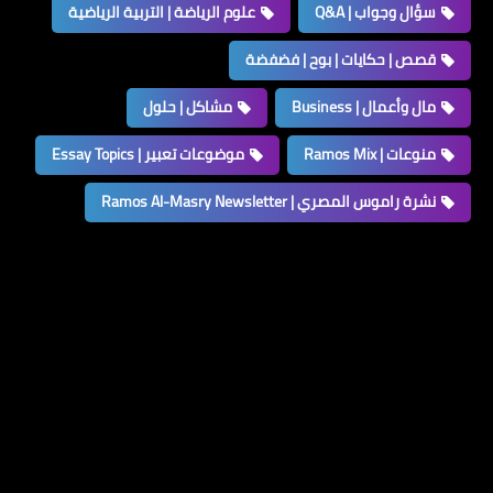
سؤال وجواب | Q&A
علوم الرياضة | التربية الرياضية
قصص | حكايات | بوح | فضفضة
مال وأعمال | Business
مشاكل | حلول
منوعات | Ramos Mix
موضوعات تعبير | Essay Topics
نشرة راموس المصري | Ramos Al-Masry Newsletter