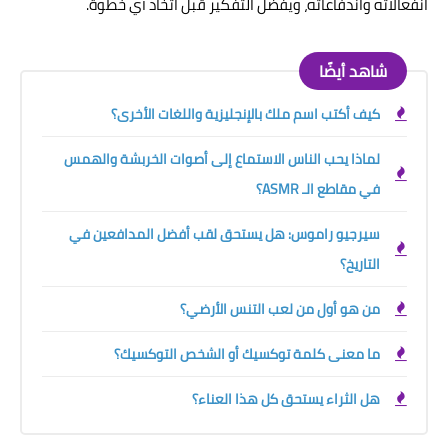
انفعالاته واندفاعاته، ويفضل التفكير قبل اتخاذ أي خطوة.
شاهد أيضًا
كيف أكتب اسم ملك بالإنجليزية واللغات الأخرى؟
لماذا يحب الناس الاستماع إلى أصوات الخربشة والهمس
في مقاطع الـ ASMR؟
سيرجيو راموس: هل يستحق لقب أفضل المدافعين في
التاريخ؟
من هو أول من لعب التنس الأرضي؟
ما معنى كلمة توكسيك أو الشخص التوكسيك؟
هل الثراء يستحق كل هذا العناء؟