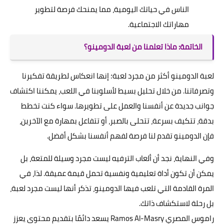
الناس في حياتك اليومية، مما يمنحك فرصة لتطوير
مهاراتك الاجتماعية.
الخاتمة: ماذا تعلمنا من لعبة الدومينو؟
لعبة الدومينو أكثر من مجرد لعبة؛ إنها انعكاس لطريقة تفكيرنا
وتصرفاتنا. من خلال تحليل بسيط لأسلوبنا في اللعب، يمكننا اكتشاف
جوانب جديدة عن أنفسنا والعمل على تطويرها. سواء كنت تخطط
بدقة، تتكيف بسرعة، تتحلى بالصبر، أو تتفاعل بمهارة مع الآخرين،
فإن الدومينو تقدم لنا فرصة لفهم أنفسنا بشكل أفضل.
وفي النهاية، نجد أن ألعاب الترفيه ليست مجرد وسيلة للمتعة، بل
يمكن أن تكون أداة تعليمية ونفسية تحمل قيمة عميقة. لذا، في
المرة القادمة التي تلعب فيها الدومينو، تذكر أنها ليست مجرد لعبة،
بل رحلة لاستكشاف ذاتك.
راموس المصري Ramos Al-Masry يسعد دائمًا بتقديم محتوى يعزز