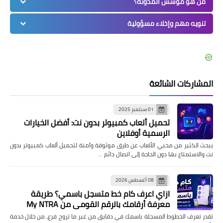
من هو مؤسس المدونة؟
تنويه مهم وإخلاء مسؤولية
المشاركات الشائعة
01 سبتمبر 2025
تحميل ألعاب كمبيوتر بدون نت: أفضل الخيارات
الرسمية أوفلاين
يبحث الكثير من محبي الألعاب عن طرق موثوقة وآمنة لتحميل ألعاب كمبيوتر بدون
نت والاستمتاع بها دون الحاجة إلى اتصال دائم …
08 أغسطس 2026
ازاي اعرف كام خط متسجل باسمي؟ طريقة
معرفة أرقامك بالرقم القومي من My NTRA
تقدر تعرف الخطوط المسجلة باسمك في دقايق من غير ما تروح فرع، من خلال خدمة