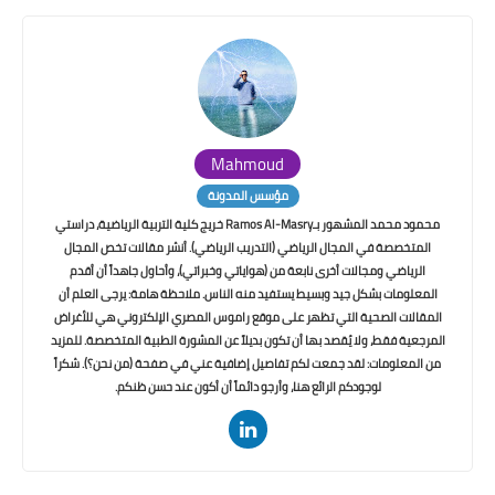
Mahmoud
مؤسس المدونة
محمود محمد المشهور بـRamos Al-Masry خريج كلية التربية الرياضية، دراستي
المتخصصة في المجال الرياضي (التدريب الرياضي). أنشر مقالات تخص المجال
الرياضي ومجالات أخرى نابعة من (هواياتي وخبراتي)، وأحاول جاهداً أن أقدم
المعلومات بشكل جيد وبسيط يستفيد منه الناس. ملاحظة هامة: يرجى العلم أن
المقالات الصحية التي تظهر على موقع راموس المصري الإلكتروني هي للأغراض
المرجعية فقط، ولا يُقصد بها أن تكون بديلاً عن المشورة الطبية المتخصصة. للمزيد
من المعلومات: لقد جمعت لكم تفاصيل إضافية عني في صفحة (من نحن؟). شكراً
لوجودكم الرائع هنا، وأرجو دائماً أن أكون عند حسن ظنكم.