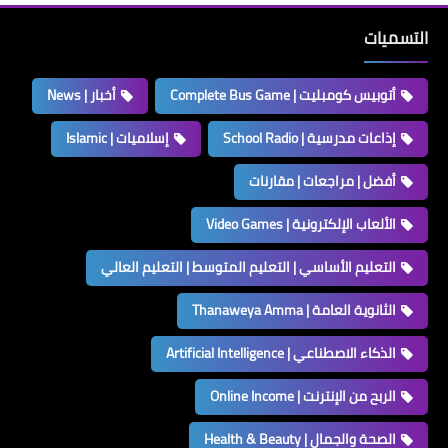
التسميات
أتوبيس كومبليت | Complete Bus Game
أخبار | News
إذاعات مدرسية | School Radio
إسلاميات | Islamic
أفضل | مراجعات | مقارنات
الألعاب الإلكترونية | Video Games
التعليم الأساسي | التعليم المتوسط | التعليم العالي
الثانوية العامة | Thanaweya Amma
الذكاء الاصطناعي | Artificial Intelligence
الربح من الإنترنت | Online Income
الصحة والجمال | Health & Beauty