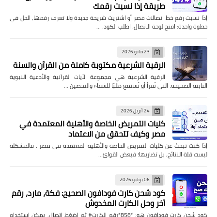
طريقة إذا نسيت رقمك
إذا نسيت رقم خط اتصالات مصر أو اشتريت شريحة جديدة ولا تعرف رقمها، الحل في
خطوة واحدة: افتح لوحة الاتصال، اطلب الكود، …
23 مايو 2026
الرقية الشرعية مكتوبة كاملة من القرآن والسنة
الرقية الشرعية هي مجموعة الآيات القرآنية والأدعية النبوية
الثابتة الصحيحة، التي تُقرأ أو تُستمع طلبًا للشفاء والتحصين …
24 أبريل 2026
كليات التمريض الخاصة والأهلية المعتمدة في
مصر وكيف تتحقق من الاعتماد
إذا كنت تبحث عن كليات التمريض الخاصة والأهلية المعتمدة في مصر ، فالمشكلة
ليست قلة النتائج، بل تضاربها؛ فبعض القوائ…
06 يوليو 2026
كود شحن كارت فودافون الصحيح: فكة، مارد، رقم
آخر وحل الكارت المخدوش
كود شحن كارت فودافون هو: *858*رقم الكارت# ثم اضغط اتصال. يمكن استخدام