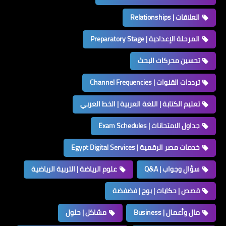
العلاقات | Relationships
المرحلة الإعدادية | Preparatory Stage
تحسين محركات البحث
ترددات القنوات | Channel Frequencies
تعليم الكتابة | اللغة العربية | الخط العربي
جداول الامتحانات | Exam Schedules
خدمات مصر الرقمية | Egypt Digital Services
سؤال وجواب | Q&A
علوم الرياضة | التربية الرياضية
قصص | حكايات | بوح | فضفضة
مال وأعمال | Business
مشاكل | حلول