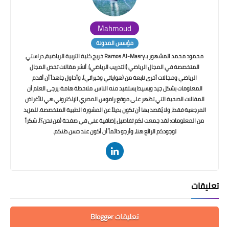
Mahmoud
مؤسس المدونة
محمود محمد المشهور بـRamos Al-Masry خريج كلية التربية الرياضية، دراستي
المتخصصة في المجال الرياضي (التدريب الرياضي). أنشر مقالات تخص المجال
الرياضي ومجالات أخرى نابعة من (هواياتي وخبراتي)، وأحاول جاهداً أن أقدم
المعلومات بشكل جيد وبسيط يستفيد منه الناس. ملاحظة هامة: يرجى العلم أن
المقالات الصحية التي تظهر على موقع راموس المصري الإلكتروني هي للأغراض
المرجعية فقط، ولا يُقصد بها أن تكون بديلاً عن المشورة الطبية المتخصصة. للمزيد
من المعلومات: لقد جمعت لكم تفاصيل إضافية عني في صفحة (من نحن؟). شكراً
لوجودكم الرائع هنا، وأرجو دائماً أن أكون عند حسن ظنكم.
تعليقات
تعليقات Blogger