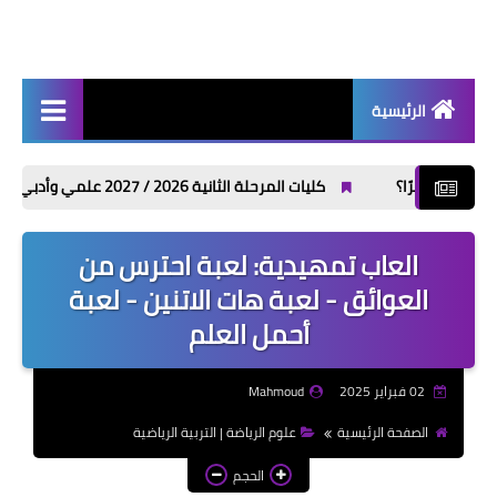
الرئيسية
أخبار | News
كليات المرحلة الثانية 2026 / 2027 علمي وأدبي بالدرجات: مجموعك يدخلك إيه؟
إذاعات مدرسية | School
Radio
العاب تمهيدية: لعبة احترس من
موضوعات تعبير | Essay
العوائق - لعبة هات الاتنين - لعبة
Topics
أحمل العلم
الألعاب الإلكترونية | Video
Games
02 فبراير 2025
Mahmoud
الذكاء الاصطناعي | Artificial
الصفحة الرئيسية
علوم الرياضة | التربية الرياضية
Intelligence
الحجم