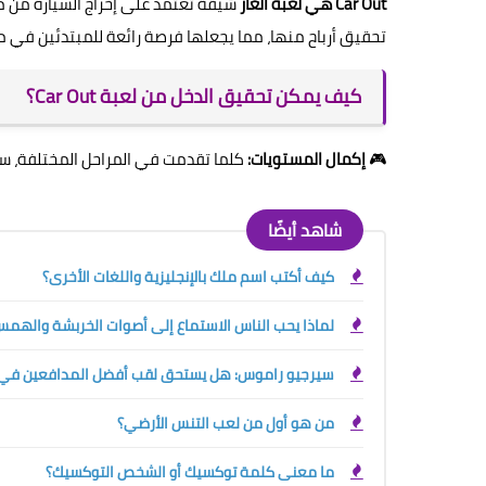
Car Out هي لعبة ألغاز
شيقة تعتمد على إخراج السيارة من م
تحقيق أرباح منها، مما يجعلها فرصة رائعة للمبتدئين في مجا
كيف يمكن تحقيق الدخل من لعبة Car Out؟
🎮
إكمال المستويات:
كلما تقدمت في المراحل المختلفة، س
شاهد أيضًا
كيف أكتب اسم ملك بالإنجليزية واللغات الأخرى؟
لماذا يحب الناس الاستماع إلى أصوات الخربشة والهمس في 
سيرجيو راموس: هل يستحق لقب أفضل المدافعين في ال
من هو أول من لعب التنس الأرضي؟
ما معنى كلمة توكسيك أو الشخص التوكسيك؟