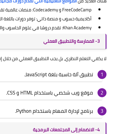
هناك العديد من
المواقع التعليمية التي تقدم دورات مجانية
FreeCodeCamp و Codecademy: منصات عالمية تقدم دروسًا تفاعلية.
أكاديمية حسوب و منصة ذاتي: توفر دورات باللغة الع
Khan Academy: تقدم دروسًا في علوم الحاسوب والبرمجة بأسلوب بسيط.
3- الممارسة والتطبيق العملي
لا يكفي التعلم النظري، بل يجب التطبيق العملي من خلال 
تطبيق آلة حاسبة بلغة JavaScript.
موقع ويب شخصي باستخدام HTML و CSS.
برنامج لإدارة المهام باستخدام Python.
4- الانضمام إلى المجتمعات البرمجية