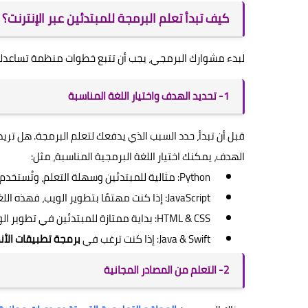
كيف تبدأ تعلم البرمجة للمبتدئين عبر الإنترنت؟
لبدء مشوارك البرمجي، يجب أن تتبع خطوات منظمة تساعد
1- تحديد الهدف واختيار اللغة المناسبة
قبل أن تبدأ، حدد السبب الذي يدفعك لتعلم البرمجة. هل تري
الهدف، يمكنك اختيار اللغة البرمجية المناسبة، مثل:
Python: مثالية للمبتدئين وسهلة التعلم، وتُستخدم في مجالات متعددة مثل الذكاء الاصطناعي وتحليل البيانات.
JavaScript: إذا كنت مهتمًا بتطوير الويب، فهذه اللغة ضرورية لتصميم مواقع تفاعلية.
HTML & CSS: بداية ممتازة للمبتدئين في تطوير الويب.
Java & Swift: إذا كنت ترغب في
برمجة تطبيقات الأن
2- التعلم من المصادر المجانية