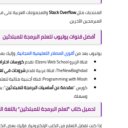
المنتديات مثل
Stack Overflow
والمجموعات العربية على في
المبرمجين الآخرين.
أفضل قنوات يوتيوب لتعلم البرمجة للمبتدئين
يوتيوب يعد من
أقوى المصادر التعليمية المجانية
، وإليك ب
قناة الزيرو Elzero Web School: تقدم
كورسات احترافية في aScript
TheNewBaghdad: قناة عربية تقدم
شروحات في لغا
Programming with Mosh: قناة أجنبية مثالية لتعلم Python و JavaScript.
كورس "
مقدمة عن أساسيات البرمجة للمبتدئين
": 
وسهلة.
تحميل كتاب "تعلم البرمجة للمبتدئين" باللغة العر
إذا كنت تفضل التعلم من الكتب الإلكترونية، فإليك بعض الكت