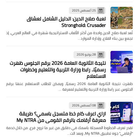
25 أغسطس 2025
لعبة صلاح الدين: الدليل الشامل لعشاق
Stronghold: Crusader
تُعد لعبة صلاح الدين واحدة من أكثر الألعاب الاستراتيجية شهرة في العالم العربي، إذ
تجمع بين بناء القلاع، وإدارة الموارد…
28 يوليو 2026
نتيجة الثانوية العامة 2026 برقم الجلوس ظهرت
رسميًا.. رابط وزارة التربية والتعليم وخطوات
الاستعلام
ظهرت نتيجة الثانوية العامة 2026 رسميًا، ويمكن للطلاب الاستعلام عنها برقم
الجلوس عبر رابط وزارة التربية والتعليم لمعرفة …
08 أغسطس 2026
ازاي اعرف كام خط متسجل باسمي؟ طريقة
معرفة أرقامك بالرقم القومي من My NTRA
تقدر تعرف الخطوط المسجلة باسمك في دقايق من غير ما تروح فرع، من خلال خدمة
"أرقامي" جوه تطبيق My NTRA، وبعد الت…