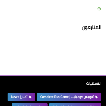
المتابعون
التسميات
أتوبيس كومبليت | Complete Bus Game
أخبار | News