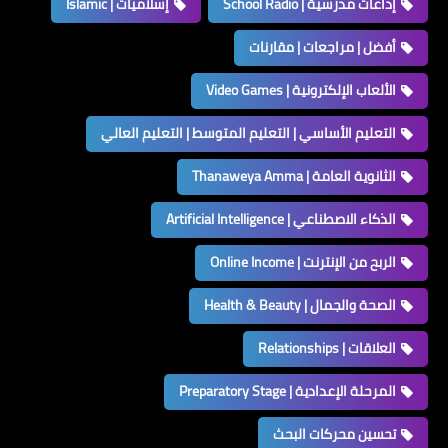
إذاعات مدرسية | School Radio
إسلاميات | Islamic
أفضل | مراجعات | مقارنات
الألعاب الإلكترونية | Video Games
التعليم الأساسي | التعليم المتوسط | التعليم العالي
الثانوية العامة | Thanaweya Amma
الذكاء الاصطناعي | Artificial Intelligence
الربح من الإنترنت | Online Income
الصحة والجمال | Health & Beauty
العلاقات | Relationships
المرحلة الإعدادية | Preparatory Stage
تحسين محركات البحث