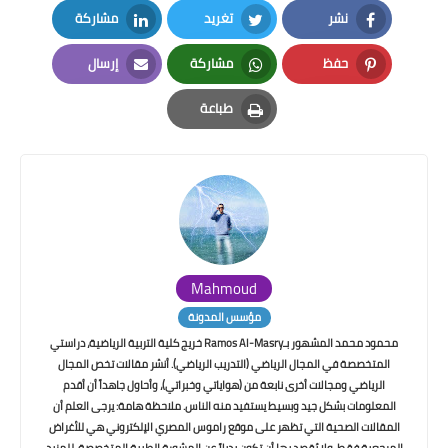
نشر
تغريد
مشاركة
LinkedIn
Twitter
Facebook
حفظ
مشاركة
إرسال
Email
Whatsapp
Pinterest
طباعة
Print
Mahmoud
مؤسس المدونة
محمود محمد المشهور بـRamos Al-Masry خريج كلية التربية الرياضية، دراستي
المتخصصة في المجال الرياضي (التدريب الرياضي). أنشر مقالات تخص المجال
الرياضي ومجالات أخرى نابعة من (هواياتي وخبراتي)، وأحاول جاهداً أن أقدم
المعلومات بشكل جيد وبسيط يستفيد منه الناس. ملاحظة هامة: يرجى العلم أن
المقالات الصحية التي تظهر على موقع راموس المصري الإلكتروني هي للأغراض