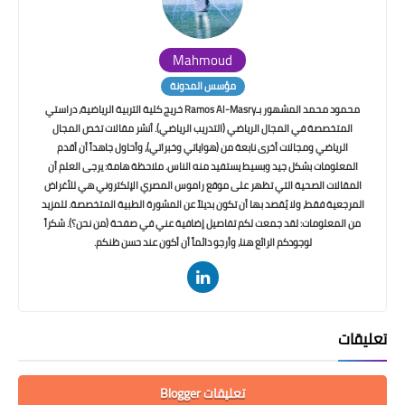
Mahmoud
مؤسس المدونة
محمود محمد المشهور بـRamos Al-Masry خريج كلية التربية الرياضية، دراستي
المتخصصة في المجال الرياضي (التدريب الرياضي). أنشر مقالات تخص المجال
الرياضي ومجالات أخرى نابعة من (هواياتي وخبراتي)، وأحاول جاهداً أن أقدم
المعلومات بشكل جيد وبسيط يستفيد منه الناس. ملاحظة هامة: يرجى العلم أن
المقالات الصحية التي تظهر على موقع راموس المصري الإلكتروني هي للأغراض
المرجعية فقط، ولا يُقصد بها أن تكون بديلاً عن المشورة الطبية المتخصصة. للمزيد
من المعلومات: لقد جمعت لكم تفاصيل إضافية عني في صفحة (من نحن؟). شكراً
لوجودكم الرائع هنا، وأرجو دائماً أن أكون عند حسن ظنكم.
تعليقات
تعليقات Blogger