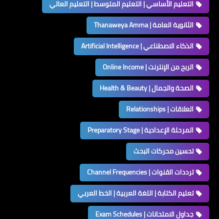
التعليم الأساسي | التعليم المتوسط | التعليم العالي
الثانوية العامة | Thanaweya Amma
الذكاء الاصطناعي | Artificial Intelligence
الربح من الإنترنت | Online Income
الصحة والجمال | Health & Beauty
العلاقات | Relationships
المرحلة الإعدادية | Preparatory Stage
تحسين محركات البحث
ترددات القنوات | Channel Frequencies
تعليم الكتابة | اللغة العربية | الخط العربي
جداول الامتحانات | Exam Schedules