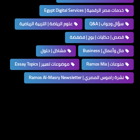
خدمات مصر الرقمية | Egypt Digital Services
سؤال وجواب | Q&A
علوم الرياضة | التربية الرياضية
قصص | حكايات | بوح | فضفضة
مال وأعمال | Business
مشاكل | حلول
منوعات | Ramos Mix
موضوعات تعبير | Essay Topics
نشرة راموس المصري | Ramos Al-Masry Newsletter