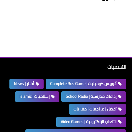
التسميات
أتوبيس كومبليت | Complete Bus Game
أخبار | News
إذاعات مدرسية | School Radio
إسلاميات | Islamic
أفضل | مراجعات | مقارنات
الألعاب الإلكترونية | Video Games