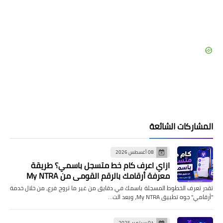
المشاركات الشائعة
08 أغسطس 2026
ازاي اعرف كام خط متسجل باسمي؟ طريقة
معرفة أرقامك بالرقم القومي من My NTRA
تقدر تعرف الخطوط المسجلة باسمك في دقايق من غير ما تروح فرع، من خلال خدمة
"أرقامي" جوه تطبيق My NTRA، وبعد الت…
01 سبتمبر 2025