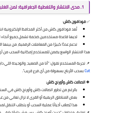
1. مدى الانتشار والتغطية الجغرافية: لمن الغلبة في السوق المصري؟
✅
فودافون كاش
:
تُعد فودافون كاش من أكثر المحافظ الإلكترونية انت
لديها قاعدة مستخدمين ضخمة تشمل جميع أنحاء ا
تدعم عددًا كبيرًا من المعاملات الرقمية، من بينها الش
هذا الانتشار الواسع يضمن للمستخدم إمكانية السحب من أي 
📌 تجربة المستخدم تقول: “أنا من الصعيد، والوحيدة اللي 
Cut
بسحب الأرباح بسهولة من أي فرع قريب”.
🔶
اتصالات كاش وأورنج كاش
:
بالرغم من تطور اتصالات كاش وأورنج كاش في السنوا
بعض المناطق الريفية أو القرى لا تزال تعاني من غي
هذا يُصعّب أحيانًا عملية السحب أو يتطلب التنقل لم
📌 تعليق متداول: “جربت أورنج كاش، بس مش دايمًا بلاقي