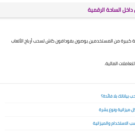
فيسبوك، تويتر، وتطبيق Threads، نجد نسبة كبيرة من المستخدمين يوصون بفودافون كاش لسحب أرباح الألعاب
عاملات المالية.