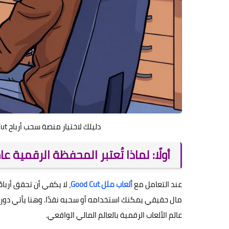
دليلك لاختيار منصة سحب أرباح Good Cut: فودافون كاش، اتصالات كاش، أورنج كاش.
أولًا: لماذا تُعتبر المحفظة الرقمية عا
عند التعامل مع
ألعاب مثل Good Cut
، لا يكفي أن تحقق أربا
مال حقيقي يمكنك استخدامه أو سحبه نقدًا. وهنا يأتي دور 
عالم الألعاب الرقمية بالعالم المالي الواقعي.