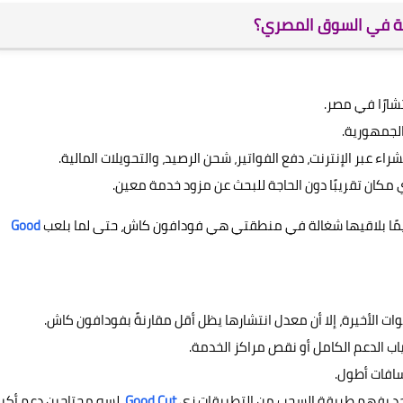
شارًا في مصر.
لجمهورية.
راء عبر الإنترنت، دفع الفواتير، شحن الرصيد، والتحويلات المالية.
مكان تقريبًا دون الحاجة للبحث عن مزود خدمة معين.
دايمًا بلاقيها شغالة في منطقتي هي فودافون كاش، حتى لما بلعب
Good
ت الأخيرة، إلا أن معدل انتشارها يظل أقل مقارنةً بفودافون كاش.
اب الدعم الكامل أو نقص مراكز الخدمة.
سافات أطول.
 حد يفهم طريقة السحب من التطبيقات زي
Good Cut
، لسه محتاجين دعم أكبر