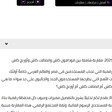
الحجم
أفضل | مراجعات | مقارنات
لرقمية التي تجذب المستخدمين في مصر والعالم العربي، خاصةً أولئك
لات الأهم التي يطرحها المستخدمون الجدد والحاليون على حد سواء: ما هي
، أم اتصالات كاش، أم أورنج كاش؟
في هذا المقال من موقع راموس المصري Ramos Al-Masry، نقدم لكم تحليلاً يشرح بالتفصيل مميزات وعيوب كل محفظة رقمية بناءً
بة المستخدم، الرسوم المالية، وثقة المجتمع الرقمي. هذه المقارنة مبنية