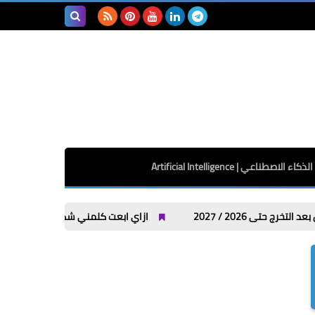
بحث هذه
المدونة
الإلكترونية
الذكاء الاصطناعي | Artificial Intelligence
ازاي ابعت كلمني شكرا من فودافون واتصالات وأورنج و WE؟ كل الأكواد في مكان وا