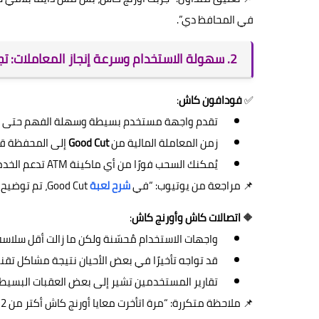
في المحافظ دي”.
2. سهولة الاستخدام وسرعة إنجاز المعاملات: تجربة المستخدم تُحدد الفارق
✅
فودافون كاش
:
تقدم واجهة مستخدم بسيطة وسهلة الفهم حتى لغ
زمن المعاملة المالية من
Good Cut
إلى المحفظة قد
يُمكنك السحب فورًا من أي ماكينة ATM تدعم الخدمة أو عبر أي وكيل فودافون.
📌 مراجعة من يوتيوب: “في
شرح لعبة
Good Cut، تم توضيح إن فودافون كاش هي الأسرع في السحب، والأبسط في خطوات الاستخدام”.
🔶
اتصالات كاش وأورنج كاش
:
واجهات الاستخدام مُحسّنة ولكن ما زالت أقل سلا
قد تواجه تأخيرًا في بعض الأحيان نتيجة مشاكل تقني
تقارير المستخدمين تشير إلى بعض العقبات البسيطة
📌 ملاحظة متكررة: “مرة اتأخرت معايا أورنج كاش أكتر من 12 ساعة في وصول الأرباح، ومفيش سبب واضح”.