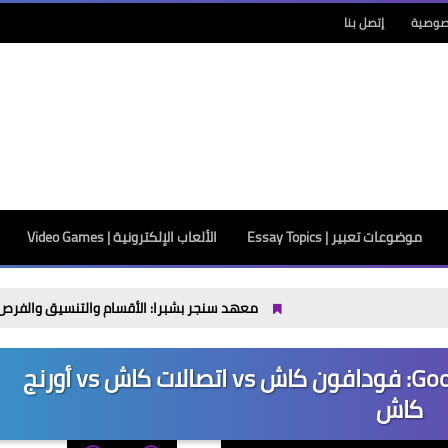
صوصية
إتصل بنا
موضوعات تعبير | Essay Topics
الألعاب الإلكترونية | Video Games
معهد سنجر بشبرا: الأقسام والتنسيق والفرص بعد التخرج حتى 2026 / 2027
أفضل منصة سحب من لعبة Good Cut: فودافون كاش vs اتصالات كاش vs أورنج
كاش