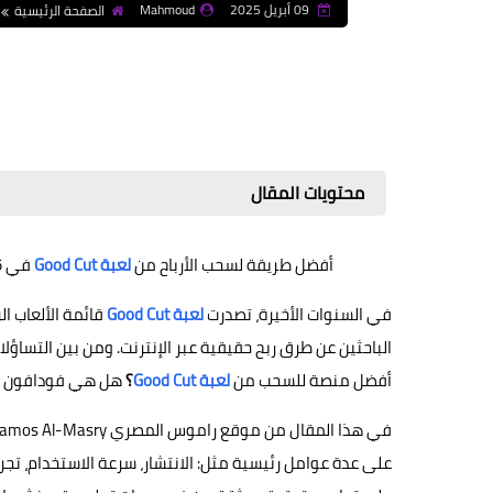
09 أبريل 2025
Mahmoud
الصفحة الرئيسية
محتويات المقال
أفضل طريقة لسحب الأرباح من
لعبة Good Cut
في 2025: مقارنة شاملة بين فودافون كاش واتصالات كاش وأورنج كاش
في السنوات الأخيرة، تصدرت
لعبة Good Cut
قائمة الألعاب ا
الباحثين عن طرق ربح حقيقية عبر الإنترنت. ومن بين التساؤ
أفضل منصة للسحب من
لعبة Good Cut
؟
هل هي فودافون كاش
على عدة عوامل رئيسية مثل: الانتشار، سرعة الاستخدام، تجر