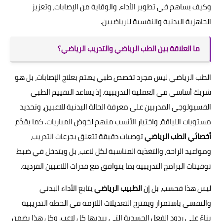
وكيف يساهم في تطوير الأداء، والوقاية من الإصابات، وتعزيز
الجاهزية البدنية والنفسية للرياضيين.
ما العلاقة بين الطب الرياضي والتدريب الرياضي؟
الطب الرياضي ليس مجرد تخصص طبي يهتم بعلاج الإصابات، بل هو
شريك أساسي في العملية التدريبية. إذ يساعد التقييم الطبي
الفسيولوجي المدربين على معرفة الحالة البدنية للاعبين، وتحديد
مستويات اللياقة، واختيار الأنسب منهم لخوض المباريات. كما يقدّم
أخصائي الطب الرياضي
توصيات دقيقة تتعلق بجرعات التدريب،
ومواعيد الراحة، والتغذية المناسبة لكل لاعب، بل ويتدخل في ضبط
توقيتات البرامج التدريبية بما يتوافق مع قدرات اللاعبين الفردية.
ليس هذا فحسب، بل إن
الطبيب الرياضي
يتابع الأداء البدني
والنفسي باستمرار ويقترح التعديلات اللازمة في الخطة التدريبية
بناءً على ردود الفعل الجسدية التي يبديها كل لاعب. وكل هذا يضمن