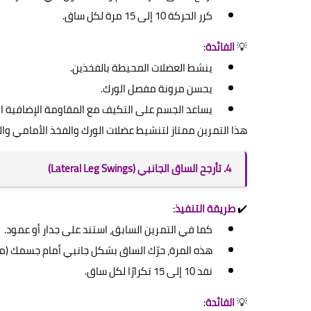
كرر الحركة 10 إلى 15 مرة لكل ساق.
💡
الفائدة
:
ينشط العضلات المحيطة بالفخذين.
يحسن مرونة مفصل الورك.
يساعد الجسم على التكيف مع المقاومة الإضافية ال
هذا التمرين ممتاز لتنشيط عضلات الورك والفخذ الأمامي وا
4. تأرجح الساق الجانبي (Lateral Leg Swings)
✔️
طريقة التنفيذ
:
كما في التمرين السابق، استند على جدار أو عمود.
هذه المرة، حرّك الساق بشكل جانبي أمام جسمك (من
نفذ 10 إلى 15 تكرارًا لكل ساق.
💡
الفائدة
: