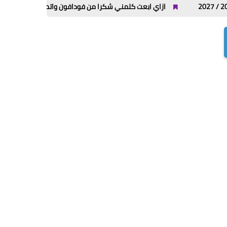
ازاي ابعت كلمني شكرا من فودافون واتصالات وأورنج و WE؟ كل الأكواد في مكان واحد