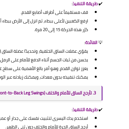
✔️
طريقة التنفيذ
:
قف مستقيماً على أطراف أصابع القدم.
ارفع الكعبين لأعلى ببطء، ثم انزل إلى الأرض ببطء أيض
كرّر هذه الحركة 15 إلى 20 مرة.
💡
الفائدة
:
يقوّي عضلات الساق الخلفية، وتحديدًا عضلة الساق (ا
يحسن من ثبات الجسم أثناء الدفع للأمام على الرمل.
يعزز توازن القدم، وهو أمر بالغ الأهمية على سطح غي
يمكنك تنفيذه بدون معدات، ويمكنك زيادته عبر ال
3. تأرجح الساق للأمام والخلف (Front-to-Back Leg Swings)
✔️
طريقة التنفيذ
:
استخدم يدك اليسرى لتثبيت نفسك على جدار أو عمو
أرجح الساق الحرة للأمام والخلف دون ثني الظهر.