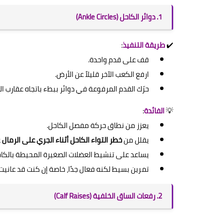
1. دوائر الكاحل (Ankle Circles)
✔️
طريقة التنفيذ
:
قف على قدم واحدة.
ارفع الكعب الآخر قليلاً عن الأرض.
حرّك القدم المرفوعة في دوائر ببطء باتجاه عقارب ا
💡
الفائدة
:
يعزز من نطاق حركة مفصل الكاحل.
يقلل من
خطر التواء الكاحل أثناء الجري على الرمال
غ
يساعد على تنشيط العضلات الصغيرة المحيطة بالكاحل
تمرين بسيط لكنه فعال جدًا، خاصة إن كنت قد عانيت
2. رفعات الساق الخلفية (Calf Raises)