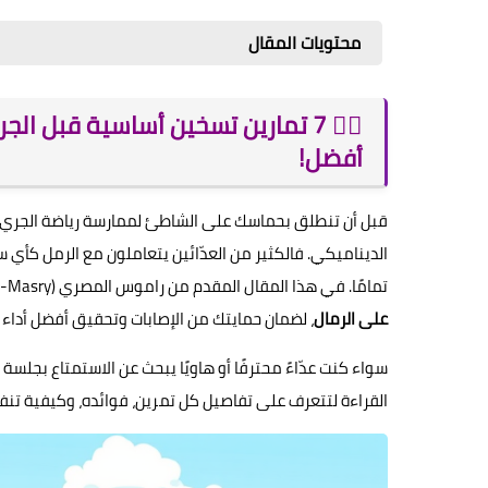
محتويات المقال
🏃‍♂️ 7 تمارين تسخين أساسية قبل ا
أفضل!
قبل أن تنطلق بحماسك على الشاطئ لممارسة رياضة الجري 
الديناميكي. فالكثير من العدّائين يتعاملون مع الرمل كأي
تمامًا. في هذا المقال المقدم من راموس المصري (Ramos Al-Masry)، سنكشف لك عن
على الرمال
، لضمان حمايتك من الإصابات وتحقيق أفضل أداء
سواء كنت عدّاءً محترفًا أو هاويًا يبحث عن الاستمتاع بجلسة 
القراءة لتتعرف على تفاصيل كل تمرين، فوائده، وكيفية تنف