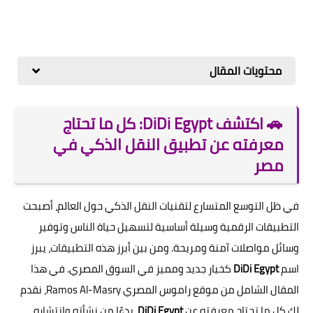
محتويات المقال
🚗 اكتشف DiDi Egypt: كل ما تحتاج
معرفته عن تطبيق النقل الذكي في
مصر
في ظل التوسع المتسارع لتقنيات النقل الذكي حول العالم، أصبحت
التطبيقات الرقمية وسيلة أساسية لتسهيل حياة الناس وتوفير
وسائل مواصلات آمنة ومريحة. ومن بين أبرز هذه التطبيقات، يبرز
اسم
DiDi Egypt
كخيار جديد ومميز في السوق المصري. في هذا
المقال الشامل من موقع راموس المصري Ramos Al-Masry، نقدم
لك كل ما تحتاج معرفته عن
DiDi Egypt
، بدءًا من نشأته وانتشاره