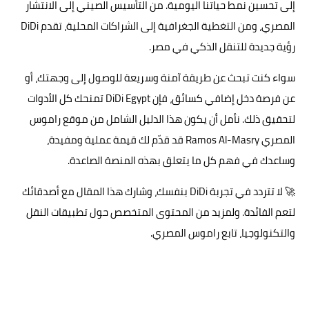
إلى تحسين نمط حياتنا اليومية. من التأسيس الصيني إلى الانتشار
المصري، ومن التغطية الجغرافية إلى الشراكات المحلية، تقدم DiDi
رؤية جديدة للتنقل الذكي في مصر.
سواء كنت تبحث عن طريقة آمنة وسريعة للوصول إلى وجهتك، أو
عن فرصة دخل إضافي كسائق، فإن DiDi Egypt تمنحك كل الأدوات
لتحقيق ذلك. نأمل أن يكون هذا الدليل الشامل من موقع راموس
المصري Ramos Al-Masry قد قدّم لك قيمة عملية ومفيدة،
وساعدك في فهم كل ما يتعلق بهذه المنصة الصاعدة.
🚀 لا تتردد في تجربة DiDi بنفسك، وشارك هذا المقال مع أصدقائك
لتعم الفائدة. ولمزيد من المحتوى المتخصص حول تطبيقات النقل
والتكنولوجيا، تابع راموس المصري.