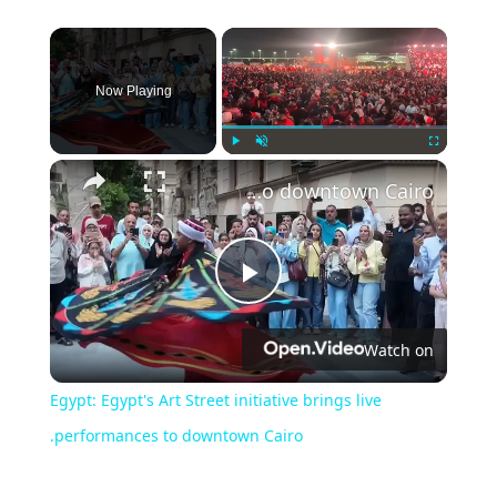
×
Now Playing
Play
Unmute
Fullscreen
Egypt: Egypt's Art Street initiative brings live performances to downtown Cairo.
Play
Watch on
Video
Egypt: Egypt's Art Street initiative brings live
performances to downtown Cairo.