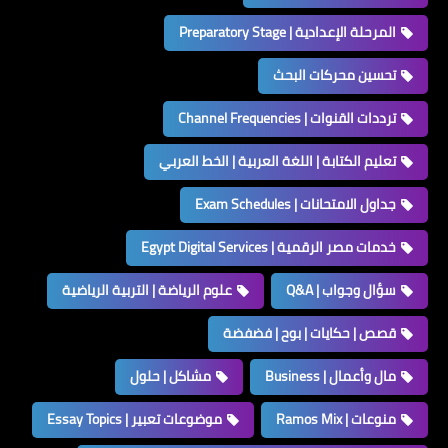
المرحلة الإعدادية | Preparatory Stage
تحسين محركات البحث
ترددات القنوات | Channel Frequencies
تعليم الكتابة | اللغة العربية | الخط العربي
جداول الامتحانات | Exam Schedules
خدمات مصر الرقمية | Egypt Digital Services
سؤال وجواب | Q&A
علوم الرياضة | التربية الرياضية
قصص | حكايات | بوح | فضفضة
مال وأعمال | Business
مشاكل | حلول
منوعات | Ramos Mix
موضوعات تعبير | Essay Topics