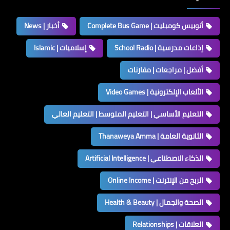
أتوبيس كومبليت | Complete Bus Game
أخبار | News
إذاعات مدرسية | School Radio
إسلاميات | Islamic
أفضل | مراجعات | مقارنات
الألعاب الإلكترونية | Video Games
التعليم الأساسي | التعليم المتوسط | التعليم العالي
الثانوية العامة | Thanaweya Amma
الذكاء الاصطناعي | Artificial Intelligence
الربح من الإنترنت | Online Income
الصحة والجمال | Health & Beauty
العلاقات | Relationships