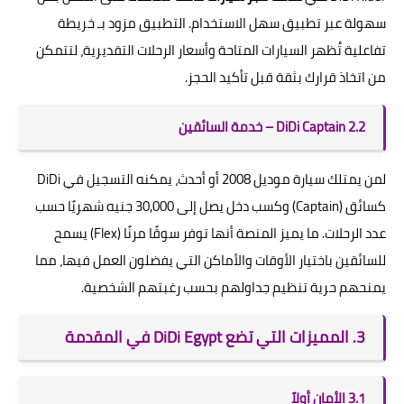
سهولة عبر تطبيق سهل الاستخدام. التطبيق مزود بـ خريطة
تفاعلية تُظهر السيارات المتاحة وأسعار الرحلات التقديرية، لتتمكن
من اتخاذ قرارك بثقة قبل تأكيد الحجز.
2.2 DiDi Captain – خدمة السائقين
لمن يمتلك سيارة موديل 2008 أو أحدث، يمكنه التسجيل في DiDi
كسائق (Captain) وكسب دخل يصل إلى 30,000 جنيه شهريًا حسب
عدد الرحلات. ما يميز المنصة أنها توفر سوقًا مرنًا (Flex) يسمح
للسائقين باختيار الأوقات والأماكن التي يفضلون العمل فيها، مما
يمنحهم حرية تنظيم جداولهم بحسب رغبتهم الشخصية.
3. المميزات التي تضع DiDi Egypt في المقدمة
3.1 الأمان أولاً