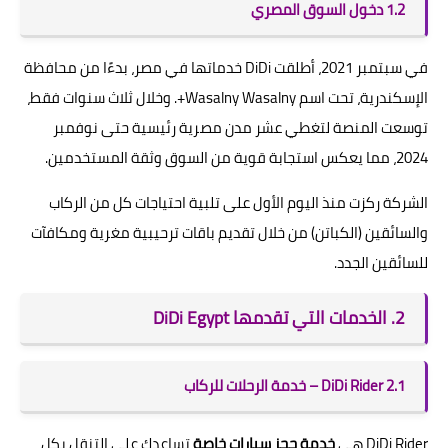
1.2 دخول السوق المصري
في سبتمبر 2021، أطلقت DiDi خدماتها في مصر، بدءًا من محافظة
الإسكندرية، تحت اسم Wasalny Wasalny+. وخلال ثلاث سنوات فقط،
توسعت المنصة لتغطي عشر مدن مصرية رئيسية حتى نوفمبر
2024، مما يعكس استجابة قوية من السوق وثقة المستخدمين.
الشركة ركزت منذ اليوم الأول على تلبية احتياجات كل من الركاب
والسائقين (الكباتن) من خلال تقديم باقات ترحيبية مغرية ومكافآت
للسائقين الجدد.
2. الخدمات التي تقدمها DiDi Egypt
2.1 DiDi Rider – خدمة الرحلات للركاب
DiDi Rider هي
خدمة حجز سيارات خاصة
تساعدك على التنقل بكل