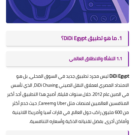
1. ما هو تطبيق DiDi Egypt؟
1.1 النشأة والانطلاق العالمي
DiDi Egypt
ليس مجرد تطبيق جديد في السوق المحلي، بل هو
الامتداد المصري لعملاق النقل الصيني DiDi Chuxing، الذي تأسس
في الصين عام 2012. خلال سنوات قليلة، أصبح هذا التطبيق أحد أكبر
المنافسين العالميين لمنصات مثل Uber وCareem، حيث خدم أكثر
من 600 مليون راكب حول العالم، في قارات آسيا وأمريكا اللاتينية
وأماكن أخرى، بفضل تقنياته الذكية وأسعاره التنافسية.