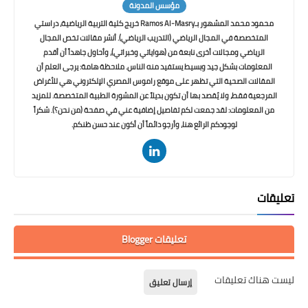
مؤسس المدونة
محمود محمد المشهور بـRamos Al-Masry خريج كلية التربية الرياضية، دراستي
المتخصصة في المجال الرياضي (التدريب الرياضي). أنشر مقالات تخص المجال
الرياضي ومجالات أخرى نابعة من (هواياتي وخبراتي)، وأحاول جاهداً أن أقدم
المعلومات بشكل جيد وبسيط يستفيد منه الناس. ملاحظة هامة: يرجى العلم أن
المقالات الصحية التي تظهر على موقع راموس المصري الإلكتروني هي للأغراض
المرجعية فقط، ولا يُقصد بها أن تكون بديلاً عن المشورة الطبية المتخصصة. للمزيد
من المعلومات: لقد جمعت لكم تفاصيل إضافية عني في صفحة (من نحن؟). شكراً
لوجودكم الرائع هنا، وأرجو دائماً أن أكون عند حسن ظنكم.
تعليقات
تعليقات Blogger
ليست هناك تعليقات
إرسال تعليق