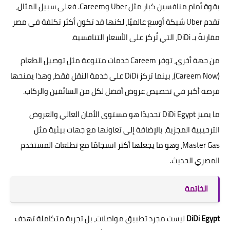
بقوة أمام منافسين كبار مثل Uber وCareem. فعلى سبيل المثال،
تقدم Uber شبكة أوسع عالميًا، لكنها قد تكون أكثر تكلفة في مصر
مقارنةً بـ DiDi، التي تُركز على الأسعار التنافسية.
من جهة أخرى، توفر Careem خدمات متنوعة مثل توصيل الطعام
(Careem Now)، بينما تركز DiDi على خدمة النقل فقط، وهذا يمنحها
فرصة أكبر في تخصيص عروض أفضل لكل من السائقين والركاب.
ما يميز DiDi Egypt تحديدًا هو مستوى الأمان العالي والعروض
الترحيبية المجزية، بالإضافة إلى تعاونها مع جهات بيئية مثل
Master Gas، وهو ما يجعلها أكثر انسجامًا مع تطلعات المستخدم
المصري الحديث.
الخاتمة
DiDi Egypt
ليست مجرد تطبيق مواصلات، بل تجربة متكاملة تهدف