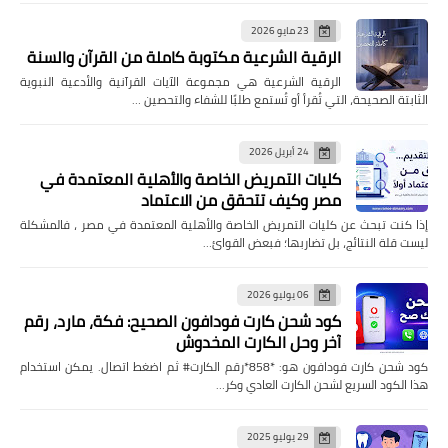
23 مايو 2026
الرقية الشرعية مكتوبة كاملة من القرآن والسنة
الرقية الشرعية هي مجموعة الآيات القرآنية والأدعية النبوية
الثابتة الصحيحة، التي تُقرأ أو تُستمع طلبًا للشفاء والتحصين …
24 أبريل 2026
كليات التمريض الخاصة والأهلية المعتمدة في
مصر وكيف تتحقق من الاعتماد
إذا كنت تبحث عن كليات التمريض الخاصة والأهلية المعتمدة في مصر ، فالمشكلة
ليست قلة النتائج، بل تضاربها؛ فبعض القوائ…
06 يوليو 2026
كود شحن كارت فودافون الصحيح: فكة، مارد، رقم
آخر وحل الكارت المخدوش
كود شحن كارت فودافون هو: *858*رقم الكارت# ثم اضغط اتصال. يمكن استخدام
هذا الكود السريع لشحن الكارت العادي وكر…
29 يوليو 2025