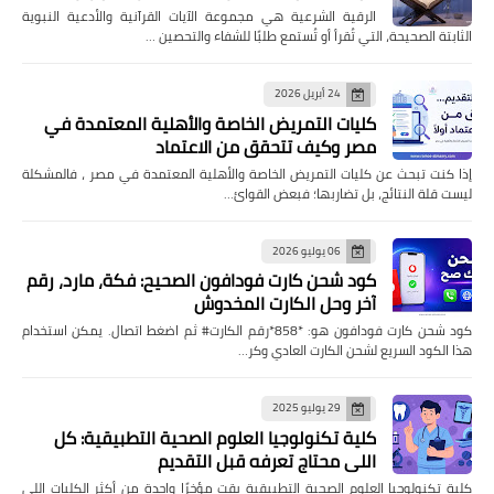
الرقية الشرعية هي مجموعة الآيات القرآنية والأدعية النبوية
الثابتة الصحيحة، التي تُقرأ أو تُستمع طلبًا للشفاء والتحصين …
24 أبريل 2026
كليات التمريض الخاصة والأهلية المعتمدة في
مصر وكيف تتحقق من الاعتماد
إذا كنت تبحث عن كليات التمريض الخاصة والأهلية المعتمدة في مصر ، فالمشكلة
ليست قلة النتائج، بل تضاربها؛ فبعض القوائ…
06 يوليو 2026
كود شحن كارت فودافون الصحيح: فكة، مارد، رقم
آخر وحل الكارت المخدوش
كود شحن كارت فودافون هو: *858*رقم الكارت# ثم اضغط اتصال. يمكن استخدام
هذا الكود السريع لشحن الكارت العادي وكر…
29 يوليو 2025
كلية تكنولوجيا العلوم الصحية التطبيقية: كل
اللي محتاج تعرفه قبل التقديم
كلية تكنولوجيا العلوم الصحية التطبيقية بقت مؤخرًا واحدة من أكثر الكليات اللي