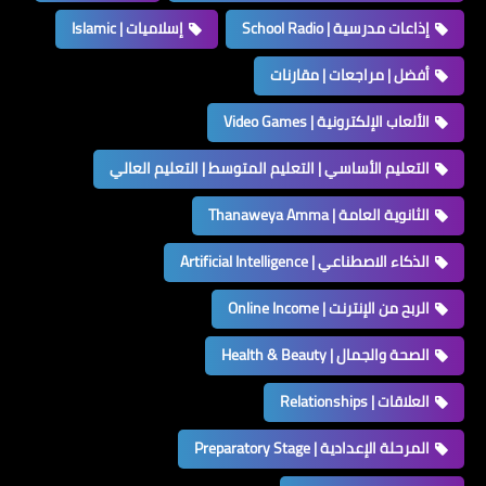
إذاعات مدرسية | School Radio
إسلاميات | Islamic
أفضل | مراجعات | مقارنات
الألعاب الإلكترونية | Video Games
التعليم الأساسي | التعليم المتوسط | التعليم العالي
الثانوية العامة | Thanaweya Amma
الذكاء الاصطناعي | Artificial Intelligence
الربح من الإنترنت | Online Income
الصحة والجمال | Health & Beauty
العلاقات | Relationships
المرحلة الإعدادية | Preparatory Stage