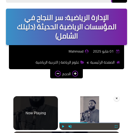
إذاعات مدرسية | School
Radio
الإدارة الرياضية: سر النجاح في
موضوعات تعبير | Essay
المؤسسات الرياضية الحديثة (دليلك
Topics
الشامل)
الألعاب الإلكترونية | Video
Games
01 مايو 2025
Mahmoud
الذكاء الاصطناعي | Artificial
الصفحة الرئيسية
علوم الرياضة | التربية الرياضية
Intelligence
الحجم
×
Now Playing
Play
Unmute
Fullscreen