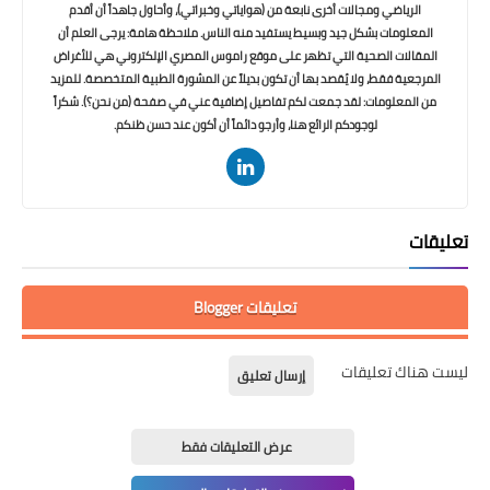
الرياضي ومجالات أخرى نابعة من (هواياتي وخبراتي)، وأحاول جاهداً أن أقدم
المعلومات بشكل جيد وبسيط يستفيد منه الناس. ملاحظة هامة: يرجى العلم أن
المقالات الصحية التي تظهر على موقع راموس المصري الإلكتروني هي للأغراض
المرجعية فقط، ولا يُقصد بها أن تكون بديلاً عن المشورة الطبية المتخصصة. للمزيد
من المعلومات: لقد جمعت لكم تفاصيل إضافية عني في صفحة (من نحن؟). شكراً
لوجودكم الرائع هنا، وأرجو دائماً أن أكون عند حسن ظنكم.
تعليقات
تعليقات Blogger
ليست هناك تعليقات
إرسال تعليق
عرض التعليقات فقط