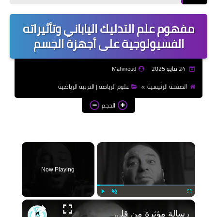
إذاعات مدرسية | School
Radio
مفهوم علم التدليك الياباني وتأثيراته
موضوعات تعبير | Essay
الفسيولوجية على أجهزة الجسم
Topics
الألعاب الإلكترونية | Video
24 مايو 2025
Mahmoud
Games
الصفحة الرئيسية
علوم الرياضة | التربية الرياضية
الذكاء الاصطناعي | Artificial
الحجم
Intelligence
×
Now Playing
Play
Unmute
Fullscreen
رسالة مؤثرة من قلب حازم شومان لكل فتاة غير محجبة