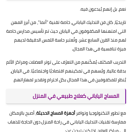
نعم، بل إنهم يُبدعون فيه.
تاريخيًا، كان فن التدليك الياباني، خاصة تقنية "أنما"، من أبرز المهن
التي امتهنها المكفوفون في اليابان، حيث تم تأسيس مدارس خاصة
لهم منذ القرن السابع عشر. وتُعتبر حاسة اللمس الدقيقة لديهم
ميزة تنافسية في هذا المجال.
التدريب المكثف يُمكّنهم من التعرّف على توتر العضلات ومراكز الألم
بدقة عالية، ويُسهم في تمكينهم اقتصاديًا واجتماعيًا. في اليابان،
يُنظر للمكفوفين في هذا المجال بكل احترام وتقدير لمهاراتهم.
المساج الياباني كعلاج طبيعي في المنزل
مع تطور التكنولوجيا وتوافر
أجهزة المساج الحديثة
، أصبح بالإمكان
ممارسة تقنيات التدليك الياباني في راحة المنزل دون الحاجة للذهاب
إلى مراكز العلاج. إذا كنت تبحث عن: