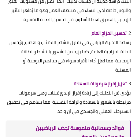
أثبتت دراسة حديثة أن جلسات تدليك "أنما" تقلل من مستويات القلق
والتوتر، خاصة لدى النساء في منتصف العمر، وهو ما يُظهر التأثير
الإيجابي العميق لهذا الأسلوب في تحسين الصحة النفسية.
2.
تحسين المزاج العام
يساعد التدليك الياباني في تقليل مشاعر الاكتئاب والغضب، ويُحسن
الحالة المزاجية العامة، كما يزيد من الشعور بالنشاط والطاقة
الإيجابية، مما يُعزز أداء الأفراد سواء في حياتهم اليومية أو
المهنية.
3.
تعزيز إفراز هرمونات السعادة
يؤدي فن التدليك إلى زيادة إفراز الإندورفينات، وهي هرمونات
مرتبطة بالشعور بالسعادة والراحة النفسية، مما يساهم في تحقيق
الاسترخاء العقلي والجسدي في آن واحد.
فوائد جسمانية ملموسة تجذب الرياضيين