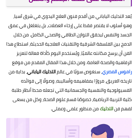
يُعد التدليك الياباني من أقدم فنون العلاج اليدوي في شرق آسيا،
وهو أسلوب لا يقتصر فقط على إرخاء العضلات، بل يتغلغل في عمق
الجسد والنفس ليحقق التوازن الطاقي والصحي الكامل. من خلال
الدمج بين الفلسفة الشرقية والتقنيات العلاجية الحديثة، استطاع هذا
الفن أن يرسخ مكانته عالميًا، ويُستخدم اليوم كأداة فعالة لتعزيز
الرفاهية والصحة العامة. ومن خلال هذا المقال المقدم من موقع
راموس المصري
، سنغوص سويًا في عالم
التدليك الياباني
، بداية من
تاريخه العريق، مرورًا بمفاهيمه وأساليبه، وصولًا إلى فوائده
الفسيولوجية والنفسية والجسمانية التي تجعله محط أنظار طلبة
كلية التربية الرياضية، خصوصًا قسم علوم الصحة، وكل من يسعى
لفهم فن
التدليك
من منظور علمي وعملي.