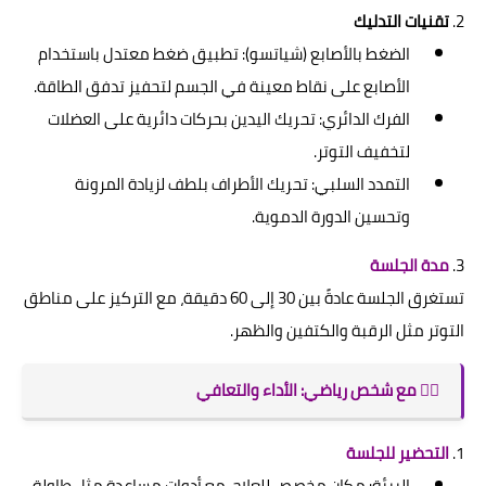
2.
تقنيات التدليك
الضغط بالأصابع (شياتسو): تطبيق ضغط معتدل باستخدام
الأصابع على نقاط معينة في الجسم لتحفيز تدفق الطاقة.
الفرك الدائري: تحريك اليدين بحركات دائرية على العضلات
لتخفيف التوتر.
التمدد السلبي: تحريك الأطراف بلطف لزيادة المرونة
وتحسين الدورة الدموية.
3.
مدة الجلسة
تستغرق الجلسة عادةً بين 30 إلى 60 دقيقة، مع التركيز على مناطق
التوتر مثل الرقبة والكتفين والظهر.
🏋️‍♂️ مع شخص رياضي: الأداء والتعافي
1.
التحضير للجلسة
البيئة: مكان مخصص للعلاج، مع أدوات مساعدة مثل طاولة