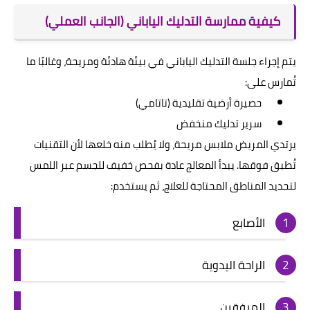
كيفية ممارسة التدليك الياباني (الجانب العملي)
يتم إجراء جلسة التدليك الياباني في بيئة هادئة ومريحة، وغالبًا ما
تُمارس على:
حصيرة أرضية تقليدية (تاتامي)
سرير تدليك منخفض
يرتدي المريض ملابس مريحة، ولا يُطلب منه خلعها لأن التقنيات
تُطبق فوقها. يبدأ المعالج عادة بفحص خفيف للجسم عبر اللمس
لتحديد المناطق المحتاجة للعلاج، ثم يستخدم:
الأصابع
الراحة اليدوية
المرفقين