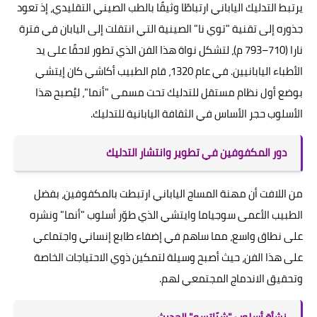
يرتبط التدليك الياباني ارتباطًا وثيقًا بالطب الصيني التقليدي، إذ تعود
جذوره إلى تقنية "توي نا" الصينية التي انتقلت إلى اليابان في فترة
نارا (710–793 م)، لتشكل نواة هذا الفن الذي تطور لاحقًا على يد
الأطباء اليابانيين. في عام 1320، قام الطبيب أكاشي كان إيتشي
بوضع أول نظام مستقل للتدليك تحت مسمى "أنما"، ليُصبح هذا
الأسلوب حجر الأساس في الثقافة اليابانية للتدليك.
دور المكفوفين في تطوير وانتشار التدليك
من اللافت أن مهنة المساج الياباني ارتبطت بالمكفوفين، بفضل
الطبيب الأعمى سوجياما وايتشي الذي طوّر أسلوب "أنما" ونشره
على نطاق واسع، مما ساهم في إضفاء طابع إنساني واجتماعي
على هذا الفن، حيث أصبح وسيلة لتمكين ذوي الاحتياجات الخاصة
وتحقيق الاندماج المجتمعي لهم.