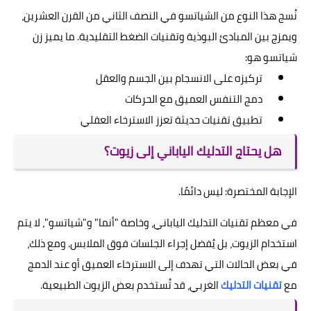
نُسج هذا النوع من الشياتسو في النصف الثاني من القرن العشرين،
ويمزج بين المبادئ البوذية وتقنيات الضغط التقليدية. ما يميز زن
شياتسو هو:
تركيزه على الانسجام بين الجسم والعقل
دمج التنفس العميق مع الحركات
تطبيق تقنيات حديثة تعزز الاسترخاء العقلي
هل يحتاج التدليك الياباني إلى زيوت؟
الإجابة المختصرة: ليس دائمًا.
في معظم تقنيات التدليك الياباني، وخاصة "أنما" و"شياتسو"، لا يتم
استخدام الزيوت، بل يُفضل إجراء الجلسات فوق الملابس. ومع ذلك،
في بعض الحالات التي تهدف إلى الاسترخاء العميق أو عند الدمج
مع
تقنيات التدليك
الغربي، قد تُستخدم بعض الزيوت الطبيعية.