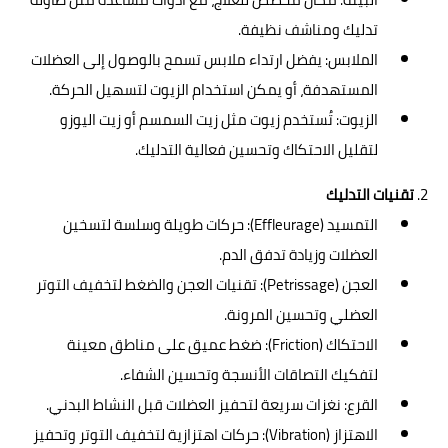
تدليك ومناشف نظيفة.
الملابس: يفضل ارتداء ملابس تسمح بالوصول إلى العضلات
المستهدفة، أو يمكن استخدام الزيوت لتسهيل الحركة.
الزيوت: تُستخدم زيوت مثل زيت السمسم أو زيت اليوزو
لتقليل الاحتكاك وتحسين فعالية التدليك.
2.
تقنيات التدليك
التمسيد (Effleurage): حركات طويلة وسلسة لتسخين
العضلات وزيادة تدفق الدم.
العجن (Petrissage): تقنيات العجن والضغط لتخفيف التوتر
العضلي وتحسين المرونة.
الاحتكاك (Friction): ضغط عميق على مناطق معينة
لتفكيك التصاقات الأنسجة وتحسين الشفاء.
القرع: نغزات سريعة لتحفيز العضلات قبل النشاط البدني.
الاهتزاز (Vibration): حركات اهتزازية لتخفيف التوتر وتحفيز