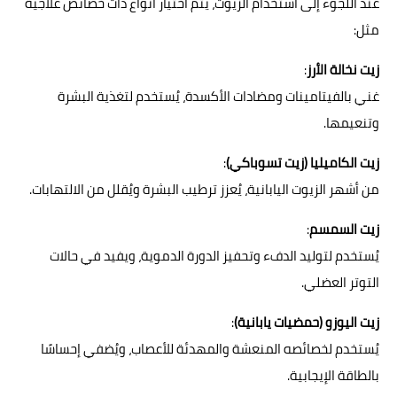
عند اللجوء إلى استخدام الزيوت، يتم اختيار أنواع ذات خصائص علاجية
مثل:
زيت نخالة الأرز
:
غني بالفيتامينات ومضادات الأكسدة، يُستخدم لتغذية البشرة
وتنعيمها.
زيت الكاميليا (زيت تسوباكي)
:
من أشهر الزيوت اليابانية، يُعزز ترطيب البشرة ويُقلل من الالتهابات.
زيت السمسم
:
يُستخدم لتوليد الدفء وتحفيز الدورة الدموية، ويفيد في حالات
التوتر العضلي.
زيت اليوزو (حمضيات يابانية)
:
يُستخدم لخصائصه المنعشة والمهدئة للأعصاب، ويُضفي إحساسًا
بالطاقة الإيجابية.