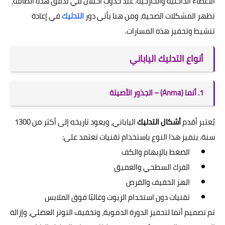
الأعضاء الداخلية والخارجية. عند حدوث اختلال في تدفق هذه الطاقة،
تظهر المشكلات الصحية، ومن هنا يأتي دور
التدليك
في إعادة
تنشيط وتحفيز هذه المسارات.
أنواع التدليك الياباني
1. أنما (Anma) – الجذور الأصيلة
يُعتبر أقدم
أشكال التدليك
الياباني، ويعود تاريخه إلى أكثر من 1300
سنة. يتميز هذا النوع باستخدام تقنيات تعتمد على:
الضغط بالإبهام والكف
الفرك السطحي والعميق
الهز الخفيف والقرص
تقنيات دون استخدام الزيوت وغالبًا فوق الملابس
تم تصميم أنما لتحفيز الدورة الدموية، وتخفيف التوتر العضلي، وإزالة