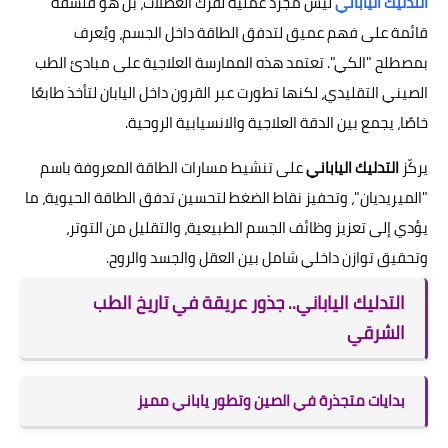
التدليك الياباني
ليس مجرد عملية لفرك العضلات، بل هو فلسفة
قائمة على فهم عميق لتدفق الطاقة داخل الجسم، ويُعرف
بمصطلح "الكي". تعتمد هذه الممارسة العلاجية على مبادئ الطب
الصيني التقليدي، لكنها تطورت عبر القرون داخل اليابان لتأخذ طابعًا
خاصًا، يجمع بين الدقة العلاجية والانسيابية الروحية.
يركّز
التدليك الياباني
على تنشيط مسارات الطاقة المعروفة باسم
"الميريديان"، وتحفيز نقاط الضغط لتحسين تدفق الطاقة الحيوية، ما
يؤدي إلى تعزيز وظائف الجسم الطبيعية، والتقليل من التوتر،
وتحقيق توازن داخلي شامل بين العقل والجسد والروح.
التدليك الياباني.. جذور عريقة في تاريخ الطب
الشرقي
بدايات متجذرة في الصين وتطور ياباني مميز