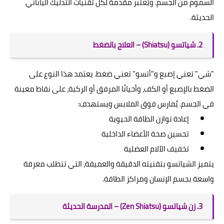
السموم من الجسم. ويُعتبر مقدمة لكل تقنيات التدليك الياباني
الحديثة.
2. شياتسو (Shiatsu) – العلاج بالضغط
"شي" تعني إصبع و"أتسو" تعني ضغط. يعتمد هذا النوع على
الضغط بالإصبع أو الكف، وأحيانًا المرفق أو الركبة، على نقاط معينة
في الجسم. يُمارس فوق الملابس ويستهدف:
إعادة توازن الطاقة الحيوية
تحسين صحة الأعضاء الداخلية
تخفيف الآلام العضلية
يتميز الشياتسو بتقنيته الدقيقة والعميقة، التي تتطلب معرفة
واسعة بجسم الإنسان ومراكز الطاقة.
3. زن شياتسو (Zen Shiatsu) – المدرسة الحديثة