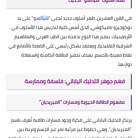
نشأة أسلوب "شيّاتسو" الحديث
في القرن العشرين، ظهر أسلوب جديد يُدعى "
شيّاتسو
" على يد
توكوجيرو ناميكوشي، الذي أسس كلية لتدريس هذا الأسلوب في
الأربعينيات. يتميز هذا النوع بدمجه بين الطب الغربي والمفاهيم
الشرقية التقليدية، ويعتمد بشكل رئيسي على الضغط بالأصابع في
نقاط معينة بالجسم، بهدف تحفيز الطاقة الكامنة واستعادة
توازنها.
فهم جوهر التدليك الياباني: فلسفة وممارسة
مفهوم الطاقة الحيوية ومسارات "الميريديان"
يرتكز التدليك الياباني على فكرة وجود مسارات طاقية تُعرف باسم
"الميريديان"، وهي خطوط غير مرئية تمر عبر الجسم وتربط بين