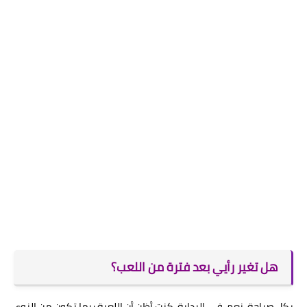
هل تغير رأيي بعد فترة من اللعب؟
بكل صراحة، نعم. في البداية، كنت أظن أن اللعبة ربما تكون من النوع