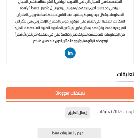
المتخصصة في المجال الرياضي (التدريب الرياضي). أنشر مقالات تخص المجال
الرياضي ومجالات أخرى نابعة من (هواياتي وخبراتي)، وأحاول جاهداً أن أقدم
المعلومات بشكل جيد وبسيط يستفيد منه الناس. ملاحظة هامة: يرجى العلم أن
المقالات الصحية التي تظهر على موقع راموس المصري الإلكتروني هي للأغراض
المرجعية فقط، ولا يُقصد بها أن تكون بديلاً عن المشورة الطبية المتخصصة. للمزيد
من المعلومات: لقد جمعت لكم تفاصيل إضافية عني في صفحة (من نحن؟). شكراً
لوجودكم الرائع هنا، وأرجو دائماً أن أكون عند حسن ظنكم.
تعليقات
تعليقات Blogger
ليست هناك تعليقات
إرسال تعليق
عرض التعليقات فقط