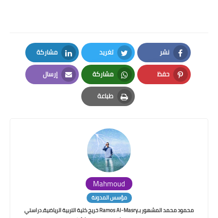
نشر
تغريد
مشاركة
LinkedIn
Twitter
Facebook
حفظ
مشاركة
إرسال
Email
Whatsapp
Pinterest
طباعة
Print
Mahmoud
مؤسس المدونة
محمود محمد المشهور بـRamos Al-Masry خريج كلية التربية الرياضية، دراستي