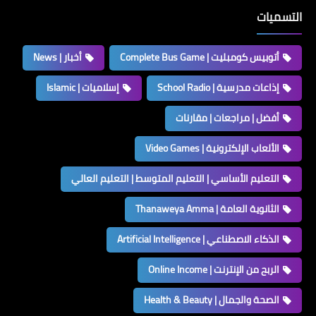
التسميات
أتوبيس كومبليت | Complete Bus Game
أخبار | News
إذاعات مدرسية | School Radio
إسلاميات | Islamic
أفضل | مراجعات | مقارنات
الألعاب الإلكترونية | Video Games
التعليم الأساسي | التعليم المتوسط | التعليم العالي
الثانوية العامة | Thanaweya Amma
الذكاء الاصطناعي | Artificial Intelligence
الربح من الإنترنت | Online Income
الصحة والجمال | Health & Beauty