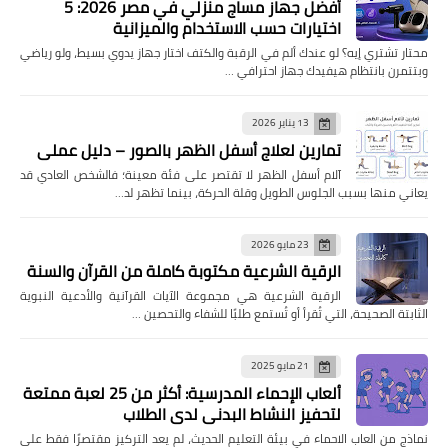
أفضل جهاز مساج منزلي في مصر 2026: 5
اختيارات حسب الاستخدام والميزانية
محتار تشتري إيه؟ لو عندك ألم في الرقبة والكتف اختار جهاز يدوي بسيط، ولو رياضي
وبتتمرن بانتظام هيفيدك جهاز احترافي …
13 يناير 2026
تمارين لعلاج أسفل الظهر بالصور – دليل عملي
آلام أسفل الظهر لا تقتصر على فئة معينة؛ فالشخص العادي قد
يعاني منها بسبب الجلوس الطويل وقلة الحركة، بينما تظهر لد…
23 مايو 2026
الرقية الشرعية مكتوبة كاملة من القرآن والسنة
الرقية الشرعية هي مجموعة الآيات القرآنية والأدعية النبوية
الثابتة الصحيحة، التي تُقرأ أو تُستمع طلبًا للشفاء والتحصين …
21 مايو 2025
ألعاب الإحماء المدرسية: أكثر من 25 لعبة ممتعة
لتحفيز النشاط البدني لدى الطلاب
نماذج من العاب الاحماء في بيئة التعليم الحديث، لم يعد التركيز مقتصرًا فقط على