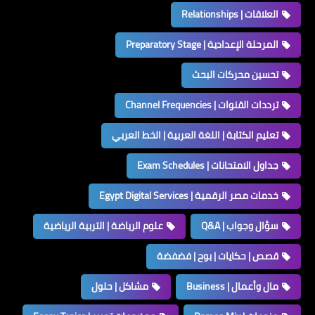
العلاقات | Relationships
المرحلة الإعدادية | Preparatory Stage
تحسين محركات البحث
ترددات القنوات | Channel Frequencies
تعليم الكتابة | اللغة العربية | الخط العربي
جداول الامتحانات | Exam Schedules
خدمات مصر الرقمية | Egypt Digital Services
سؤال وجواب | Q&A
علوم الرياضة | التربية الرياضية
قصص | حكايات | بوح | فضفضة
مال وأعمال | Business
مشاكل | حلول