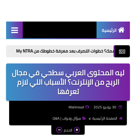
الرئيسية
أخبار | News
طوات التصرف بعد معرفة خطوطك من My NTRA
مكملات لاعبي كرة القدم: 7 اختيارات تدعم 
إذاعات مدرسية | School
Radio
ليه المحتوى العربي سطحي في مجال
موضوعات تعبير | Essay
الربح من الإنترنت؟ الأسباب اللي لازم
Topics
تعرفها
الألعاب الإلكترونية | Video
Games
30 يونيو 2025
Mahmoud
الذكاء الاصطناعي | Artificial
الصفحة الرئيسية
سؤال وجواب | Q&A
Intelligence
الحجم