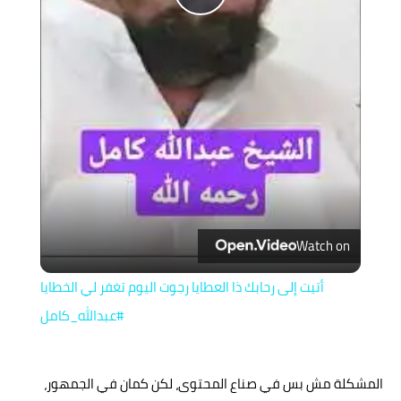
Play
Video
Watch on
أتيت إلى رحابك ذا العطايا رجوت اليوم تغفر لي الخطايا
#عبدالله_كامل
المشكلة مش بس في صناع المحتوى، لكن كمان في الجمهور،