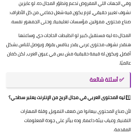
وفي الجهات اللي المفروض تدعم وتطوّر المجال ده. لو عايزين
نشوف تغيير حقيقي، لازم يكون فيه شغل جماعي من كل الأطراف:
صناع محتوى، ممولين، مؤسسات تعليمية، وحتى الجمهور نفسه.
المجال ده ليه مستقبل كبير لو اتظبطت الحاجات دي، وساعتها
هنقدر نشوف محتوى عربي يقدر ينافس بقوة، ويوصل للناس بشكل
أفضل، ويكون له قيمة حقيقية مش بس في عيون العرب، لكن كمان
عالميًا.
✅ أسئلة شائعة
1️⃣
ليه المحتوى العربي في مجال الربح من الإنترنت يعتبر سطحي؟
لأن صناع المحتوى بيعانوا من ضعف التمويل، وقلة المهارات
التقنية، وغياب بيئة داعمة، وده بيأثر على جودة المعلومات
المقدمة.