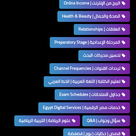
الربح من الإنترنت | Online Income
الصحة والجمال | Health & Beauty
العلاقات | Relationships
المرحلة الإعدادية | Preparatory Stage
تحسين محركات البحث
ترددات القنوات | Channel Frequencies
تعليم الكتابة | اللغة العربية | الخط العربي
جداول الامتحانات | Exam Schedules
خدمات مصر الرقمية | Egypt Digital Services
سؤال وجواب | Q&A
علوم الرياضة | التربية الرياضية
قصص | حكايات | بوح | فضفضة