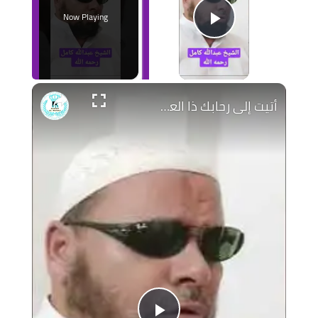
Now Playing
Play Video
أتيت إلى رحابك ذا العطايا رجوت اليوم تغفر لي الخطايا #عبدالله_كامل