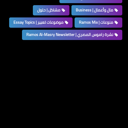
مال وأعمال | Business
مشاكل | حلول
منوعات | Ramos Mix
موضوعات تعبير | Essay Topics
نشرة راموس المصري | Ramos Al-Masry Newsletter