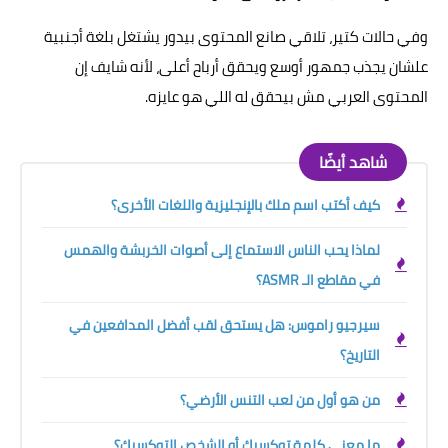
وفي حالات كتير، تلاقي صانع المحتوى بيدور يشتغل بلغة أجنبية
علشان يجذب جمهور أوسع ويحقق أرباح أعلى، لأنه شايف إن
المحتوى العربي مش بيحقق له اللي هو عايزه.
شاهد أيضًا
كيف أكتب اسم ملك بالإنجليزية واللغات الأخرى؟
لماذا يحب الناس الاستماع إلى أصوات الخربشة والهمس
في مقاطع الـ ASMR؟
سيرجيو راموس: هل يستحق لقب أفضل المدافعين في
التاريخ؟
من هو أول من لعب التنس الأرضي؟
ما معنى كلمة توكسيك أو الشخص التوكسيك؟