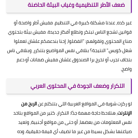
ضعف الأطر التنظيمية وغياب البيئة الحاضنة
غير كده، عندنا مشكلة كبيرة في التنظيم. مفيش أطر واضحة أو
قوانين تشجع الناس تبتكر وتطلع أفكار جديدة. مفيش بيئة بتحتوي
صناع المحتوى وتقولهم: "اتفضلوا، إحنا بندعمكم علشان تعملوا
شغل كويس." النتيجة؟ بنلاقي نفس المواضيع بتتكرر، وبنلاقي ناس
بتخاف تجرب أو تخرج برا الصندوق علشان مفيش ضمانات أو دعم
واضح.
التكرار وضعف الجودة في المحتوى العربي
لو ركزت شوية في المواقع العربية اللي بتتكلم عن
الربح من
الإنترنت
، هتلاحظ حاجة مهمة جدًا: التكرار. كتير من المواقع بتاخد
نفس المعلومات من بعضها، أو حتى من مواقع أجنبية، وتعيد
صياغتها بشكل بسيط من غير ما تضيف أي قيمة حقيقية. وده