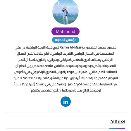
Mahmoud
مؤسس المدونة
محمود محمد المشهور بـRamos Al-Masry خريج كلية التربية الرياضية، دراستي
المتخصصة في المجال الرياضي (التدريب الرياضي). أنشر مقالات تخص المجال
الرياضي ومجالات أخرى نابعة من (هواياتي وخبراتي)، وأحاول جاهداً أن أقدم
المعلومات بشكل جيد وبسيط يستفيد منه الناس. ملاحظة هامة: يرجى العلم أن
المقالات الصحية التي تظهر على موقع راموس المصري الإلكتروني هي للأغراض
المرجعية فقط، ولا يُقصد بها أن تكون بديلاً عن المشورة الطبية المتخصصة. للمزيد
من المعلومات: لقد جمعت لكم تفاصيل إضافية عني في صفحة (من نحن؟). شكراً
لوجودكم الرائع هنا، وأرجو دائماً أن أكون عند حسن ظنكم.
تعليقات