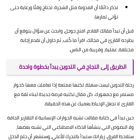
تذكر دائمًا أن المدونة مثل الشجرة. تحتاج وقتًا ورعاية حتى
تؤتي ثمارها.
قبل أن تبدأ مقالك القادم، افتح جوجل، وابحث عن سؤال يتوقع أن
يطرحه القارئ في مجالك. اقرأ ما كُتب، ثم حاول أن تقدم إجابة
مختلفة، عملية، وقريبة من الناس.
الطريق إلى النجاح في التدوين يبدأ بخطوة واحدة
رحلة التدوين ليست سهلة، لكنها ممتعة إذا تعاملت معها كحوار
مستمر مع جمهورك. كل مقال تكتبه فرصة جديدة لبناء ثقة مع
القارئ. لا تجعل الإحباط يعميك عن هذه الحقيقة.
حين تبدأ في كتابة مقالات تشبه الحوارات الإنسانية لا التقارير الجافة
ولا النصوص التي ينشأها الذكاء الاصطناعي التي تشبه بعضها،
ستلاحظ الفرق. زياراتك ستبدأ بالتحرك للأعلى، وستشعر أن حلم الدخل