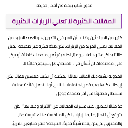
مدون شاب يبحث عن أفكار جديدة.
المقالات الكثيرة لا تعني الزيارات الكثيرة
كثير من المبتدئين يظنون أن السر في التدوين هو العدد: المزيد من
المقالات يعني المزيد من الزيارات. لكن هذه فكرة غير صحيحة. تخيل
طالبًا يذاكر عشر ساعات يوميًا، لكنه يقرأ من ملخصات خاطئة أو يركز
على موضوعات لن تُسأل في الامتحان. هل سينجح؟ غالبًا لا.
المدونة تشبه ذلك الطالب تمامًا. يمكنك أن تكتب خمسين مقالًا، لكن
إن كانت كلها بعيدة عن اهتمامات الناس، أو لا تحمل فائدة عملية،
فستظل مدفونًا في آخر صفحات جوجل.
خذ مثالًا لصديق كتب عشرات المقالات عن "الأبراج وصفاتها". كان
يتوقع أن تنهال عليه الزيارات، لكن المنافسة هناك شرسة جدًا،
والمحتوى لم يكن يقدم شيئًا جديدًا. النتيجة؟ صفر متابعين تقريبًا،