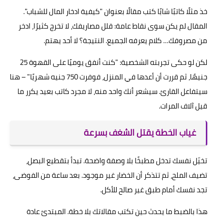
خذ مثلًا كاتبًا شابًا كتب مقالًا بعنوان "كيفية ادخار المال للشباب".
المقال لم يكن سوى نقاط عامة: قلل مصاريفك، لا تخرج كثيرًا، ادخر
من مصروفك… كلام يعرفه الجميع. النتيجة؟ لا أحد يهتم.
لكن لو حكى تجربته الشخصية: "كنت أنفق يوميًا على القهوة 25
جنيهًا، ثم قررت أن أعدها في المنزل، فوفرت 750 جنيه شهريًا" – هنا
سيتفاعل القارئ. سيشعر أنك واحد منه، لا مجرد كاتب بعيد يكرر ما
قيل آلاف المرات.
غياب الخطة يقتل الشغف بسرعة
تخيّل نفسك تدخل مطبخًا بلا وصفة واضحة. تبدأ بتقطيع البصل،
تضيف الملح، ثم تتذكر أن الخضار غير موجود. بعد ساعة من الفوضى،
تجد نفسك أمام طبق غير صالح للأكل.
هذا بالضبط ما يحدث حين تكتب مقالاتك بلا خطة. المبتدئ عادة