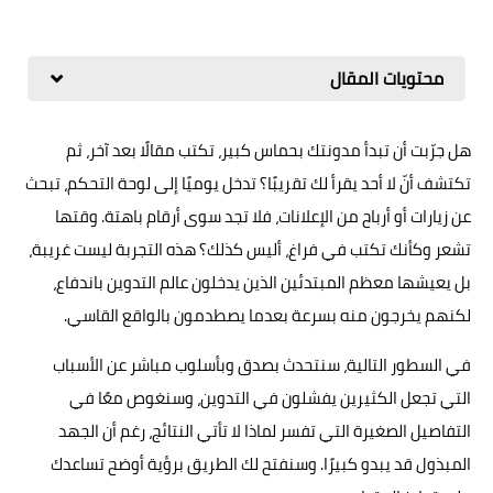
محتويات المقال
هل جرّبت أن تبدأ مدونتك بحماس كبير، تكتب مقالًا بعد آخر، ثم
تكتشف أنّ لا أحد يقرأ لك تقريبًا؟ تدخل يوميًا إلى لوحة التحكم، تبحث
عن زيارات أو أرباح من الإعلانات، فلا تجد سوى أرقام باهتة. وقتها
تشعر وكأنك تكتب في فراغ، أليس كذلك؟ هذه التجربة ليست غريبة،
بل يعيشها معظم المبتدئين الذين يدخلون عالم التدوين باندفاع،
لكنهم يخرجون منه بسرعة بعدما يصطدمون بالواقع القاسي.
في السطور التالية، سنتحدث بصدق وبأسلوب مباشر عن الأسباب
التي تجعل الكثيرين يفشلون في التدوين، وسنغوص معًا في
التفاصيل الصغيرة التي تفسر لماذا لا تأتي النتائج، رغم أن الجهد
المبذول قد يبدو كبيرًا. وسنفتح لك الطريق برؤية أوضح تساعدك