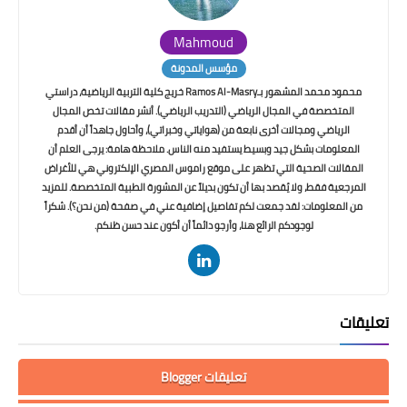
Mahmoud
مؤسس المدونة
محمود محمد المشهور بـRamos Al-Masry خريج كلية التربية الرياضية، دراستي
المتخصصة في المجال الرياضي (التدريب الرياضي). أنشر مقالات تخص المجال
الرياضي ومجالات أخرى نابعة من (هواياتي وخبراتي)، وأحاول جاهداً أن أقدم
المعلومات بشكل جيد وبسيط يستفيد منه الناس. ملاحظة هامة: يرجى العلم أن
المقالات الصحية التي تظهر على موقع راموس المصري الإلكتروني هي للأغراض
المرجعية فقط، ولا يُقصد بها أن تكون بديلاً عن المشورة الطبية المتخصصة. للمزيد
من المعلومات: لقد جمعت لكم تفاصيل إضافية عني في صفحة (من نحن؟). شكراً
لوجودكم الرائع هنا، وأرجو دائماً أن أكون عند حسن ظنكم.
تعليقات
تعليقات Blogger