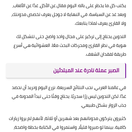
يكتب كل ما يخطر على باله: اليوم مقال عن الأكل، غدًا عن الألعاب،
وبعد غد عن السياسة. في النهاية لا جوجل يعرف تخصص مدونتك،
ولا القارئ يعرف لماذا يتابعك.
التدوين يحتاج إلى تركيز على مجال واحد واضح، حتى تتشكل لك
هوية في نظر القارئ ومحركات البحث معًا. العشوائية هي أسرع
طريقة لفقدان الشغف.
الصبر عملة نادرة عند المبتدئين
في عالمنا العربي، نحب النتائج السريعة. نزرع اليوم ونريد أن نحصد
غدًا. لكن التدوين ليس زرًا سحريًا. يحتاج وقتًا حتى تبدأ المدونة في
جذب الزوار بشكل طبيعي.
كثيرون يتركون مدوناتهم بعد شهرين أو ثلاثة، لأنهم لم يروا زيارات
كافية. بينما لو صبروا قليلًا، واستمروا في الكتابة بخطة واضحة،