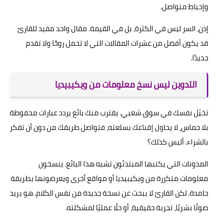
وإحباط متواصل.
إذن، السر ليس في الكثرة، بل في القيمة. مقال واحد مفيد للقارئ
قد يكون أفضل من عشرات المقالات التي لا تحمل روحًا ولا تقدم
جديدًا.
التدوين ليس نسخ معلومات من ويكيبيديا
تخيّل نفسك في سوق شعبي. يقترب منك بائع يردد عبارات محفوظة
بلا حماس، لا يحاول إقناعك بسلعته، فتواصل طريقك من دون أن تفكر
بالشراء. أليس كذلك؟
المدونات التي يكتبها المبتدئون تشبه هذا البائع. ينسخون
معلومات متكررة من ويكيبيديا أو مواقع أخرى ويعرضونها بطريقة
جامدة. لكن القارئ لا يبحث عن نسخة جديدة من نفس الكلام. هو يريد
صوتًا بشريًا، تجربة حقيقية، أو حلًا عمليًا لمشكلته.