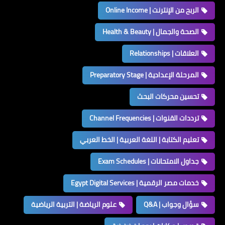
الربح من الإنترنت | Online Income
الصحة والجمال | Health & Beauty
العلاقات | Relationships
المرحلة الإعدادية | Preparatory Stage
تحسين محركات البحث
ترددات القنوات | Channel Frequencies
تعليم الكتابة | اللغة العربية | الخط العربي
جداول الامتحانات | Exam Schedules
خدمات مصر الرقمية | Egypt Digital Services
سؤال وجواب | Q&A
علوم الرياضة | التربية الرياضية