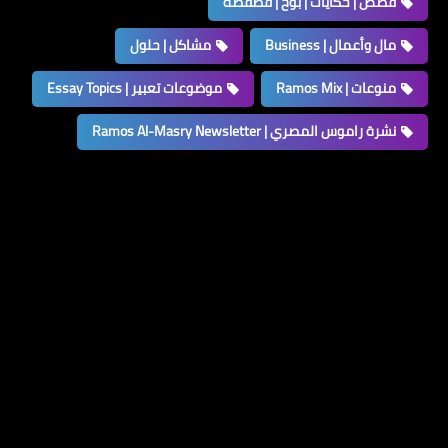
قصص | حكايات | بوح | فضفضة
مال وأعمال | Business
مشاكل | حلول
منوعات | Ramos Mix
موضوعات تعبير | Essay Topics
نشرة راموس المصري | Ramos Al-Masry Newsletter