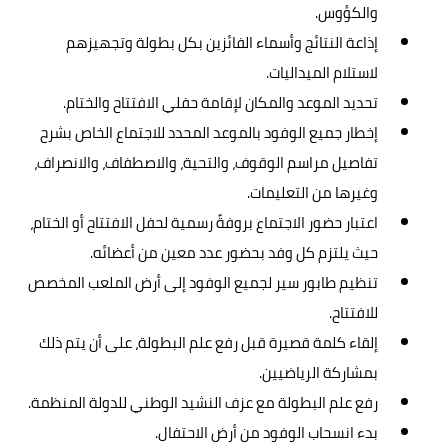
والكؤوس.
إذاعة النتائج وأسماء الفائزين بكل بطولة وتجهيزهم
لاستلام الميداليات.
تحديد الموعد والمكان لإقامة حفلي الافتتاح والختام.
إخطار جميع الوفود بالموعد المحدد للاجتماع الخاص بشرح
تفاصيل مراسم الوقوف، والتحية، والاصطفاف، والانصراف،
وغيرها من التعليمات.
اعتبار حضور الاجتماع بروفةً رسمية لحفل الافتتاح أو الختام،
حيث يلتزم كل وفد بحضور عدد معين من أعضائه.
تنظيم طابور سير لجميع الوفود إلى أرض الملعب المخصص
للافتتاح.
إلقاء كلمة قصيرة قبل رفع علم البطولة، على أن يتم ذلك
بمشاركة الرياضيين.
رفع علم البطولة مع عزف النشيد الوطني للدولة المنظمة.
بدء انسحاب الوفود من أرض الاحتفال.