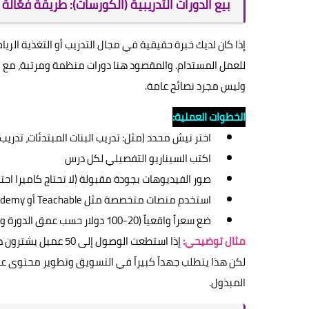
بيع الدورات التدريبية (الكورسات): طريقة فعّال
إذا كان لديك خبرة حقيقية في مجال التدريب أو التغذية الرياض
للعمل المستدام. والمقصود هنا دورات منظمة ومرتبة، مع في
وليس مجرد نصائح عامة.
الخطوات العملية:
اختر نيش محدد (مثل: تدريب البنات المبتدئات، تدريب 
اكتب السيناريو التفصيلي لكل درس
صور الفيديوهات بجودة مقبولة (لا تحتاج كاميرا احتر
استخدم منصات متخصصة مثل Teachable أو Udemy أو المنصات العربية مثل نظملي وزامن
ضع سعراً واقعياً (20-100 دولار حسب عمق الدورة وجودتها)
مثال توضيحي:
لكن هذا يتطلب جهداً كبيراً في التسويق وتطوير محتوى عالي
المبذول.