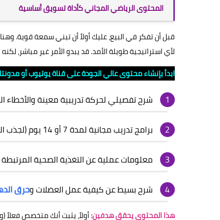
المحتوى الرياضي المجاني كأداة تسويق أساسية
قبل أن تفكر في البيع، عليك أولاً أن تبني سمعة قوية. وه
لأي استراتيجية طويلة الأمد. قد يبدو الأمر غير مباشر، لك
ابدأ بإنشاء محتوى عالي الجودة على قناة يوتيوب أو مدونتك
شرح تفصيلي لحركة تدريبية معينة والأخطاء ال
برامج تدريب مجانية لمدة 7 أو 14 يوم (لجذب الناس المهتمين)
معلومات عملية عن التغذية الصحية المرتبطة 
شرح بسيط عن كيفية عمل العضلات و
حرق الد
هذا المحتوى يحقق هدفين:
أولاً، يثبت أنك متخصص فعلاً 