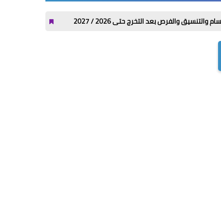
عد التخرج حتى 2026 / 2027
ازاي ابعت كلمني شكرا من فودافون واتصالات وأ