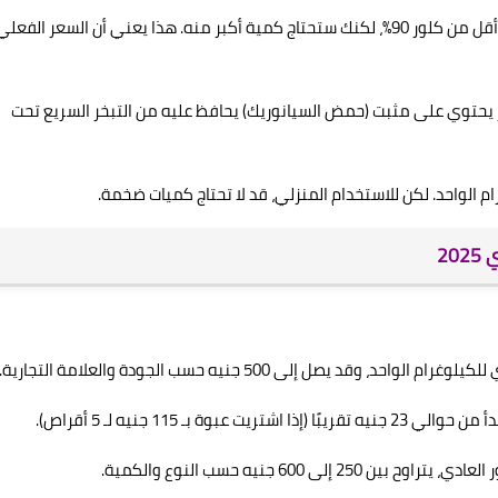
التركيز: هذا هو المحرك الرئيسي للسعر. كلور 65% سيكلفك أقل من كلور 90%، لكنك ستحتاج كمية أكبر منه. هذا يعني أن السعر الفعل
ر يحتوي على مثبت (حمض السيانوريك) يحافظ عليه من التبخر السريع تحت
م الواحد. لكن للاستخدام المنزلي، قد لا تحتاج كميات ضخمة.
2