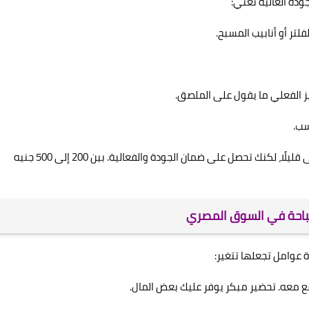
جودة العالية تعني:
لتر أو أنابيب المسبح.
ركيز الفعلي ما يقول على الملصق.
سب.
الشركات المعروفة (مثل A.S.Brand وغيرها) تبيع بأسعار أعلى قليلًا، لكنك تحصل على ضمان الجودة والفعالية. بين 200 إلى 500 جنيه
سباحة في السوق المصري
 عوامل تجعلها تتغير:
ع معه. تحضير مبكر يوفر عليك بعض المال.