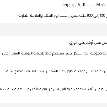
ة.
يس مجرد أرقام على الورق:
يرفع درجة حموضة الماء بشكل كبير. يستخدم عادة للصيانة اليومية. السعر أرخص،
حتاج كمية أقل. يحافظ على فعاليته أطول تحت الشمس بسبب المثبت المدمج. لكنه
من الناحية الاقتصادية، قد يكون كلور 90% أفضل على المدى الطويل لأنك تستخدم كمية أقل. لكن من ناحية الأمان وال