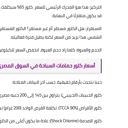
قد يكون متقاربًا في النهاية.
الاستقرار: هل الكلور مستقر أم غير مستقر؟ الكلور المستق
الشمس. هذا يزيد من السعر لكنه يطيل فترة فعاليته.
الحجم والعبوة: كلما زاد حجم العبوة، انخفض السعر للكيلوغرا
أسعار كلور حمامات السباحة في السوق المصري 025
دعنا نتحدث بأرقام حقيقية. حسب آخر البيانات المتاحة:
كلور الحبيبات (الحبيبي): يتراوح بين 145 إلى 200 جنيه مصري للكيلوغرام الواحد، وقد يصل إلى 500 جنيه حسب الجودة والعلامة التجارية.
كلور الأقراص (TCCA 90%): تكلفة القرص الواحد (200 غرام) تبدأ من حوالي 23 جنيه تقريبًا (إذا اشتريت عبوة بـ 115 جنيه لـ 5 أقراص).
كلور الصدمة (Shock Chlorine): عادة ما يكون أغلى من الكلور العادي، يتراوح بين 250 إلى 600 جنيه حسب النوع والكمية.