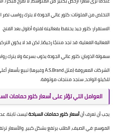
عندما ترى سعرًا أرخص بكثير من المتوسط، لا تفرح مبكرًا. ال
التخلص من الملوثات: كلور عالي الجودة لا يترك رواسب تضر الف
الاستقرار: كلور جيد يحتفظ بفعاليته لفترة أطول بعد الفتح.
الفعالية الفعلية: قد تجد منتجًا رخيصًا، لكن قد لا يكون الت
سهولة الذوبان: كلور عالي الجودة يذوب بسرعة ولا يترك روا
للكيلو الواحد، ستجد منتجات موثوقة.
العوامل التي تؤثر على أسعار كلور حمامات ال
يجب أن تعرف أن
أسعار كلور حمامات السباحة
ليست ثابتة. عدة
الموسم: في الصيف، الطلب يرتفع بشكل كبير، والأسعار ترتف