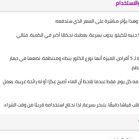
والاستخدام
ا، وهذا يؤثر مباشرة على السعر الذي ستدفعه:
1. الكلور الحبيبي: الأكثر شيوعًا في المنازل. السعر: 145-500 جنيه للكيلو. يذوب بسرعة، يعطيك تحكمًا أكبر في الكمية. مثالي
2. أقراص الكلور: السعر منخفض نسبيًا، حوالي 115-130 جنيه لـ 5 أقراص. الميزة أنها توزع الكلور ببطء ومنتظمة. تضعها في جهاز
ظم.
250-600 جنيه)، لكنك لا تستخدمه كل يوم. فقط عندما تلاحظ أن الماء أصبح عكرًا أو له رائحة غريبة. يعمل