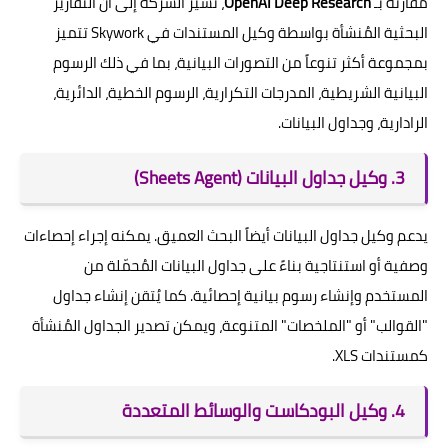
مقارنة بـ
OpenAI Deep Research
، تشير الشركة إلى أن التقارير
البحثية المُنشأة بواسطة وكيل المستندات في Skywork تتميز
بمجموعة أكثر تنوعاً من التصورات البيانية، بما في ذلك الرسوم
البيانية الشريطية، المدرجات التكرارية، الرسوم الخطية، الدائرية،
الرادارية، وجداول البيانات.
3. وكيل جداول البيانات (Sheets Agent)
يدعم وكيل جداول البيانات أيضاً البحث العميق. يمكنه إجراء إحصاءات
وصفية أو استنتاجية بناءً على جداول البيانات المُحمّلة من
المستخدم وإنشاء رسوم بيانية إحصائية. كما يُتقن إنشاء جداول
"القوالب" أو "الملخصات" المتنوعة، ويمكن تصدير الجداول المُنشأة
كمستندات XLS.
4. وكيل البودكاست والوسائط المتعددة