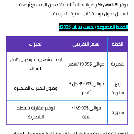
يوفر
Skywork AI
وصولاً مجانياً للمستخدمين الجدد مع أرصدة
تسجيل دخول يومية خلال الفترة التجريبية.
الخطط المدفوعة (بحسب بيانات 2025):
الخطة
السعر التقريبي
الميزات
أرصدة شهرية + وصول كامل
شهرية
حوالي $19.99/شهر
للوكلاء
ربع
حوالي $39.99 كل 3
وصول للميزات المتميزة
سنوية
أشهر
حوالي $149.99/
توفير مقارنة بالخطط
سنوية
سنة
الشهرية
تتوفر فترة تجريبية مجانية للنسخة الاحترافية مع وصول للميزات.