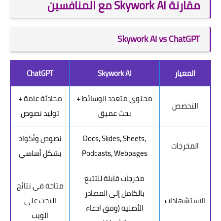
مقارنة Skywork AI مع المنافسين
Skywork AI vs ChatGPT
المعيار
Skywork AI
ChatGPT
محتوى متعدد الوسائط +
محادثة عامة +
التخصص
بحث عميق
توليد نصوص
Docs, Slides, Sheets,
نصوص وأكواد
المخرجات
Podcasts, Webpages
بشكل أساسي
مخرجات قابلة للتتبع
متاحة في نتائج
بالكامل إلى المصادر
الاستشهادات
البحث على
الأصلية (وفق ادعاء
الويب