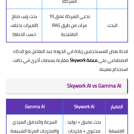
الشركة)
تدعي الشركة عمق 10
بحث ويب متاح
البحث
مرات من طرق RAG
(الميزات تختلف
التقليدية
حسب الخطة)
لاحظ بعض المستخدمين زيادة في الجودة عند التفاعل مع الذكاء
الاصطناعي على
منصة Skywork
مقارنة بمنصات أخرى في حالات
استخدام معينة.
Skywork AI vs Gamma AI
المعيار
Skywork AI
Gamma AI
بحث عميق + توليد
السرعة والتدفق السردي
الفلسفة
محتوى + مخرجات
والمخرجات المرنة الشبيهة