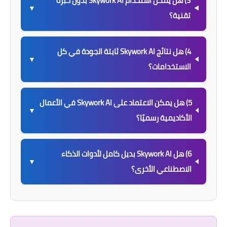
3) هل يمكن استخدام Skywork AI بدون خبرة
▼
تقنية؟
4) هل نتائج Skywork AI ثابتة الجودة في كل
▼
الاستخدامات؟
5) هل يمكن الاعتماد على Skywork AI في الأعمال
▼
الأكاديمية رسميًا؟
6) هل Skywork AI بديل كامل لأدوات الذكاء
▼
الاصطناعي الأخرى؟