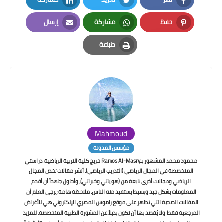
LinkedIn
Twitter
Facebook
حفظ
مشاركة
إرسال
Email
Whatsapp
Pinterest
طباعة
Print
Mahmoud
مؤسس المدونة
محمود محمد المشهور بـRamos Al-Masry خريج كلية التربية الرياضية، دراستي
المتخصصة في المجال الرياضي (التدريب الرياضي). أنشر مقالات تخص المجال
الرياضي ومجالات أخرى نابعة من (هواياتي وخبراتي)، وأحاول جاهداً أن أقدم
المعلومات بشكل جيد وبسيط يستفيد منه الناس. ملاحظة هامة: يرجى العلم أن
المقالات الصحية التي تظهر على موقع راموس المصري الإلكتروني هي للأغراض
المرجعية فقط، ولا يُقصد بها أن تكون بديلاً عن المشورة الطبية المتخصصة. للمزيد