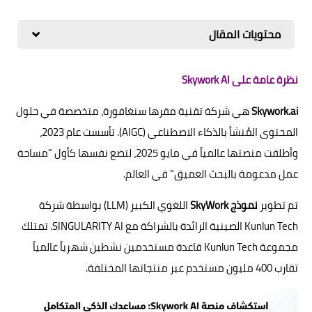
محتويات المقال
نظرة عامة على Skywork AI
Skywork.ai
هي شركة تقنية مقرها سنغافورة، متخصصة في حلول
المحتوى المُنشأ بالذكاء الاصطناعي (AIGC). تأسست عام 2023،
وأطلقت منصتها عالمياً في مايو 2025، لتضع نفسها كأول "مساحة
عمل مدعومة بالبحث العميق" في العالم.
تم تطوير
نموذج SkyWork
اللغوي الكبير (LLM) بواسطة شركة
Kunlun Tech الصينية الرائدة بالشراكة مع SINGULARITY AI. تمتلك
مجموعة Kunlun Tech قاعدة مستخدمين نشطين شهرياً عالمياً
تقارب 400 مليون مستخدم عبر منتجاتها المختلفة.