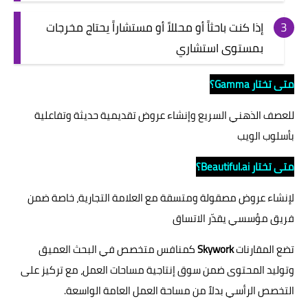
إذا كنت باحثاً أو محللاً أو مستشاراً يحتاج مخرجات
بمستوى استشاري
متى تختار Gamma؟
للعصف الذهني السريع وإنشاء عروض تقديمية حديثة وتفاعلية
بأسلوب الويب
متى تختار Beautiful.ai؟
لإنشاء عروض مصقولة ومتسقة مع العلامة التجارية، خاصة ضمن
فريق مؤسسي يقدّر الاتساق
تضع المقارنات
Skywork
كمنافس متخصص في البحث العميق
وتوليد المحتوى ضمن سوق إنتاجية مساحات العمل، مع تركيز على
التخصص الرأسي بدلاً من مساحة العمل العامة الواسعة.