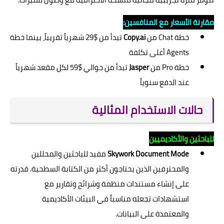
مقارنة الأسعار مع المنافسين:
خطة Chat من
Copy.ai
تبدأ من $29 شهرياً تقريباً، بينما خطة
Agents أعلى تكلفة
خطة Pro من
Jasper
تبدأ من حوالي $59 لكل مقعد شهرياً
عند الدفع سنوياً
حالات الاستخدام المثالية
للباحثين والأكاديميين
Skywork Document Mode
مفيد للباحثين والمحللين
والمحترفين الذين يحتاجون أكثر من الكتابة السطحية. قدرته
على إنشاء مستندات منظمة وشرائح وتقارير مع
استشهادات تجعله مناسباً في البيئات الأكاديمية
والمعتمدة على البيانات.