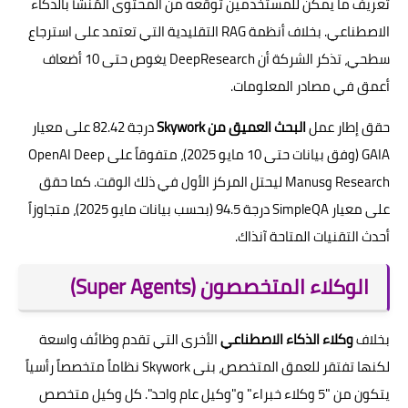
تعريف ما يمكن للمستخدمين توقعه من المحتوى المُنشأ بالذكاء
الاصطناعي. بخلاف أنظمة RAG التقليدية التي تعتمد على استرجاع
سطحي، تذكر الشركة أن DeepResearch يغوص حتى 10 أضعاف
أعمق في مصادر المعلومات.
حقق إطار عمل
البحث العميق من Skywork
درجة 82.42 على معيار
GAIA (وفق بيانات حتى 10 مايو 2025)، متفوقاً على OpenAI Deep
Research وManus ليحتل المركز الأول في ذلك الوقت. كما حقق
على معيار SimpleQA درجة 94.5 (بحسب بيانات مايو 2025)، متجاوزاً
أحدث التقنيات المتاحة آنذاك.
الوكلاء المتخصصون (Super Agents)
بخلاف
وكلاء الذكاء الاصطناعي
الأخرى التي تقدم وظائف واسعة
لكنها تفتقر للعمق المتخصص، بنى Skywork نظاماً متخصصاً رأسياً
يتكون من "5 وكلاء خبراء" و"وكيل عام واحد". كل وكيل متخصص