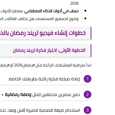
2026.
حساب في أدوات الذكاء الاصطناعي
: معظم الأدوات 
وضوح الجمهور المستهدف: هل تخاطب العائلات، الشب
خطوات إنشاء فيديو تريند رمضان بالذ
الخطوة الأولى: اختيار فكرة تريند رمضان
ابدأ بمراقبة الهاشتاجات الرائجة مثل #رمضان2026 أو #رمضان_كريم. يمكنك:
إعادة صياغة فكرة رائجة بطريقتك الخاصة.
دمج عنصرين مختلفين (مثل
وصفة رمضانية
+ ق
استخدام صيغة قصصية قصيرة (قبل وبعد، تحدي