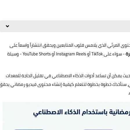
202، يتزايد الطلب على المحتوى المرئي الذي يلامس قلوب المتابعين ويحقق انتشاراً واسعاً على
رة
- سواء على TikTok أو Instagram Reels أو YouTube Shorts - وسيلة
ث يمكن أن تساعد أدوات الذكاء الاصطناعي في تقليل الحاجة للمعدات
عملي، سنأخذك خطوة بخطوة لتتعلم كيفية إنشاء محتوى فيديو رمضاني يحقق