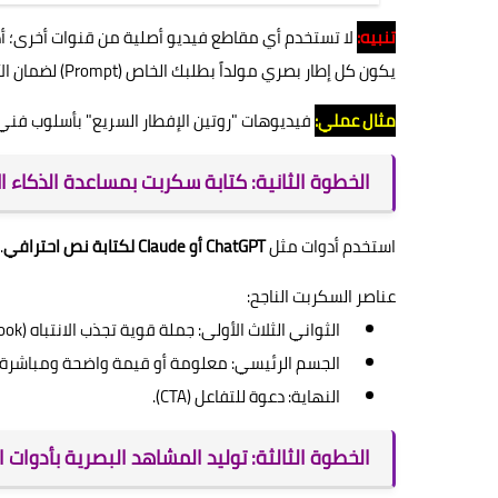
تنبيه:
يكون كل إطار بصري مولداً بطلبك الخاص (Prompt) لضمان الأصالة الكاملة.
مثال عملي:
فيديوهات "روتين الإفطار السريع" بأسلوب فن
الخطوة الثانية: كتابة سكربت بمساعدة الذكاء 
استخدم أدوات مثل
ChatGPT أو Claude لكتابة نص احترافي
.
عناصر السكربت الناجح:
الثواني الثلاث الأولى: جملة قوية تجذب الانتباه (Hook).
الجسم الرئيسي: معلومة أو قيمة واضحة ومباشرة.
النهاية: دعوة للتفاعل (CTA).
الخطوة الثالثة: توليد المشاهد البصرية بأدوات الف