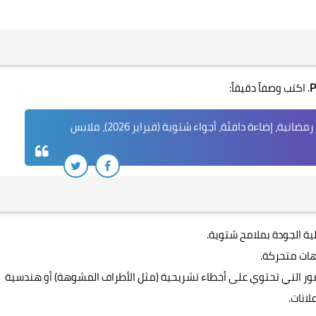
P
. اكتب وصفاً دقيقاً:
"مشهد لعائلة عربية تجتمع حول مائدة إفطار رمضانية، إضاءة دافئة، أجواء شتوية (فبراير 2026)، ملابس
لية الجودة بملامح شتوية.
هات متحركة.
الصور التي تحتوي على أخطاء تشريحية (مثل الأطراف المشوهة) أو هندسية
انات.