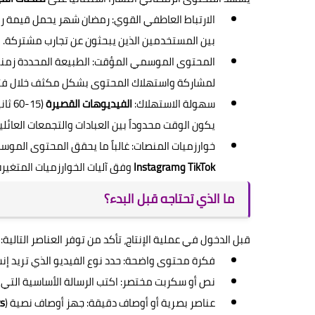
الارتباط العاطفي القوي: رمضان شهر يحمل قيمة ر
بين المستخدمين الذين يبحثون عن تجارب مشتركة.
المحتوى الموسمي المؤقت: الطبيعة المحددة زمنياً
لمشاركة واستهلاك المحتوى بشكل مكثف خلال فتر
سهولة الاستهلاك:
الفيديوهات القصيرة
(-60
يكون الوقت محدوداً بين العبادات والتجمعات العائلي
خوارزميات المنصات: غالباً ما يحقق المحتوى المو
TikTok وInstagram
وفق آليات الخوارزميات المتغيرة
ما الذي تحتاجه قبل البدء؟
قبل الدخول في عملية الإنتاج، تأكد من توفر العناصر التالية:
فكرة محتوى واضحة: حدد نوع الفيديو الذي تريد إن
نص أو سكربت مختصر: اكتب الرسالة الأساسية التي تريد إيصاله
عناصر بصرية أو أوصاف دقيقة: جهز أوصاف نصية (
s