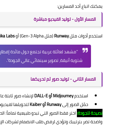
يمكنك اتباع أحد المسارين:
المسار الأول - توليد الفيديو مباشرة
استخدم أدوات مثل
Runway
(مثل Gen-3 Alpha) أو
ika Labs
شتوية أنيقة، تصوير سينمائي عالي الجودة".
المسار الثاني - توليد صور ثم تحريكها
استخدم
Midjourney أو DALL-E
لإنشاء صور ثابتة عا
حمّل الصور إلى
Runway أو Kaiber
لتحويلها لفيديو
نصيحة للجودة:
اختر فقط الصور التي تبدو طبيعية تماماً؛ 
واضحة تضر بترتيبك وتؤدي لرفض طلب الانضمام لشركات الإعل