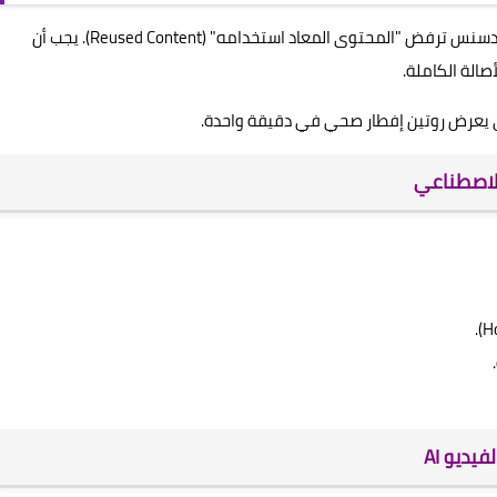
لا تستخدم أي مقاطع فيديو أصلية من قنوات أخرى؛ أدسنس ترفض "المحتوى المعاد استخدامه" (Reused Content). يجب أن
ي يعرض روتين إفطار صحي في دقيقة واحدة.
الاصطناعي
يديو AI