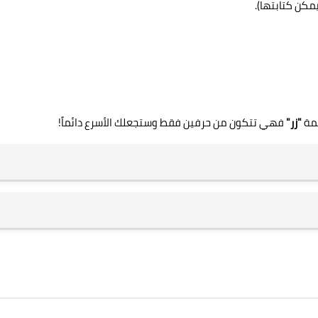
كن كتابتها).
لمة
"زر"
فهي تتكون من حرفين فقط وستجعلك الأسرع دائماً!