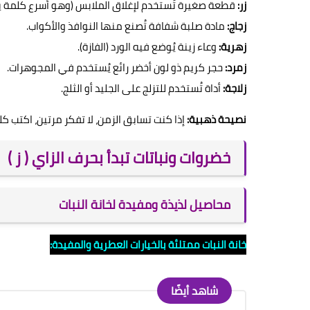
زر:
قطعة صغيرة تُستخدم لإغلاق الملابس (وهو أسرع كلمة يم
زجاج:
مادة صلبة شفافة تُصنع منها النوافذ والأكواب.
زهرية:
وعاء زينة يُوضع فيه الورد (الفازة).
زمرد:
حجر كريم ذو لون أخضر رائع يُستخدم في المجوهرات.
زلاجة:
أداة تُستخدم للتزلج على الجليد أو الثلج.
نصيحة ذهبية:
إذا كنت تسابق الزمن، لا تفكر مرتين، اكتب ك
خضروات ونباتات تبدأ بحرف الزاي ( ز )
محاصيل لذيذة ومفيدة لخانة النبات
خانة النبات ممتلئة بالخيارات العطرية والمفيدة:
شاهد أيضًا