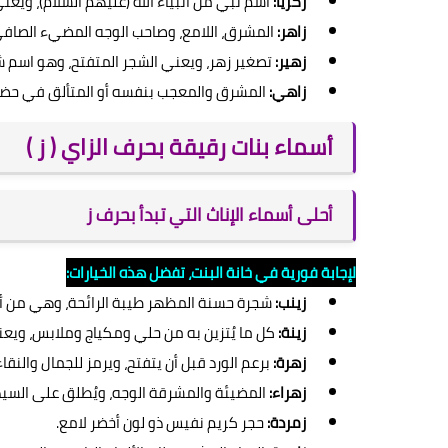
زكريا:
اسم نبي من أنبياء الله (عليهم السلام)، ويعني 
زاهر:
المشرق، اللامع، وصاحب الوجه المضيء الصافي
زهير:
تصغير زهر، ويعني الشجر المتفتح، وهو اسم 
زاهي:
المشرق والمعجب بنفسه أو المتألق في حضو
أسماء بنات رقيقة بحرف الزاي ( ز )
أحلى أسماء الإناث التي تبدأ بحرف ز
لإجابة فورية في خانة البنت، تفضل هذه الخيارات:
زينب:
شجرة حسنة المظهر طيبة الرائحة، وهي من أعر
زينة:
كل ما يُتزين به من حلي ومكياج وملابس، ويعني
زهرة:
برعم الورد قبل أن يتفتح، ويرمز للجمال والنقاء
زهراء:
المضيئة والمشرقة الوجه، ويُطلق على السيد
زمردة:
حجر كريم نفيس ذو لون أخضر لامع.