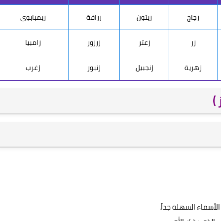
زجاج
زيتون
زرافة
زيمبابوي
زر
زعتر
زرزور
زامبيا
زهرية
زنجبيل
زنبور
زغرب
)
لأسماء السهلة جداً.