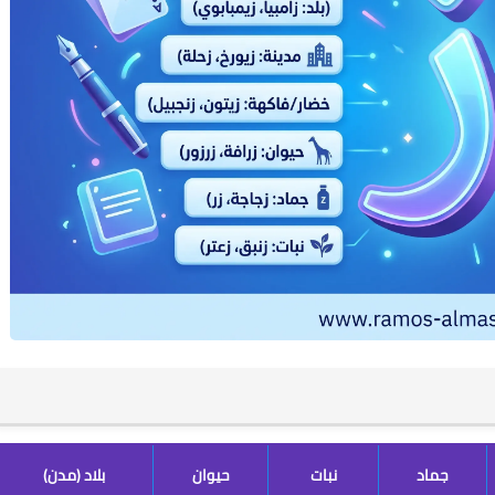
جماد
نبات
حيوان
بلاد (مدن)