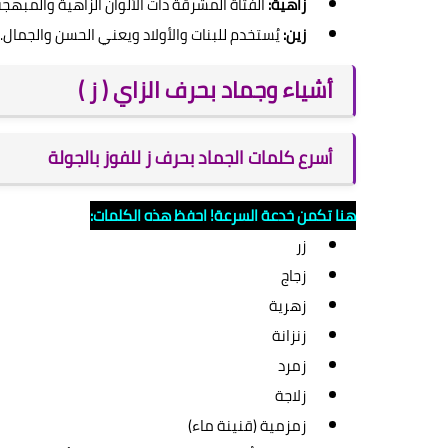
زاهية:
الفتاة المشرقة ذات الألوان الزاهية والمبهجة
زين:
يُستخدم للبنات والأولاد ويعني الحسن والجمال.
أشياء وجماد بحرف الزاي ( ز )
أسرع كلمات الجماد بحرف ز للفوز بالجولة
هنا تكمن خدعة السرعة! احفظ هذه الكلمات:
زر
زجاج
زهرية
زنزانة
زمرد
زلاجة
زمزمية (قنينة ماء)