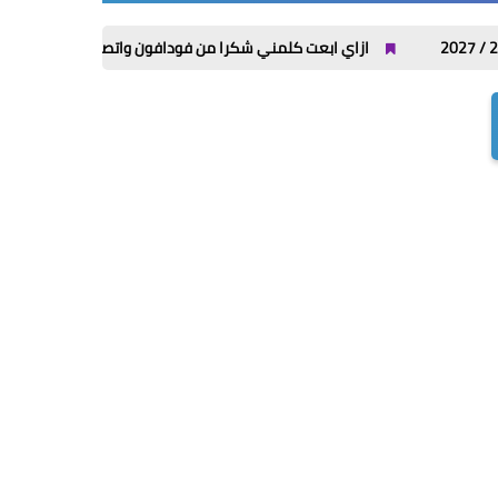
ازاي ابعت كلمني شكرا من فودافون واتصالات وأورنج و WE؟ كل الأكواد في مكان واحد