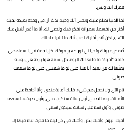
قمرك أنت وبس.
لما الدنيا تضلم عليك وتحس أنك وحيد، تذكر أن في وحدة بعيدة تحبك
أكثر من نفسها، سهرانة تفكر فيك وتدعي لك. أنا ما أقدر أشيل عنك
التعب، لكن أقدر أخليك تحس أنك ما تشيله لحالك.
أغمض عيونك وتخيلني نور صغير فوقك. كل نجمة في السماء هي
كلمة "أحبك" ما قلتها لك اليوم. كل نسمة هوا باردة هي بوسة
بعتّها لك من بعيد. أنا هنا، حتى لو ما شفتني، حتى لو ما سمعت
صوتي.
نام الآن، ولا تحمل هم شيء. قلبك أمانة عندي، وأنا أحافظ على
الأمانات. ولما تصحى، أول رسالة ستكون مني، وأول صوت ستسمعه
صوتي، وأول اسم على لسانك سيكون اسمي.
أحبك اليوم، وأحبك بكرا، وأحبك في كل ليلة ما قدرت تنام فيها إلا
على صوتي.