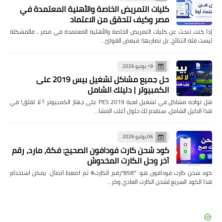
كليات التمريض الخاصة والأهلية المعتمدة في
مصر وكيف تتحقق من الاعتماد
إذا كنت تبحث عن كليات التمريض الخاصة والأهلية المعتمدة في مصر ، فالمشكلة
ليست قلة النتائج، بل تضاربها؛ فبعض القوائ…
19 يونيو 2026
حل جميع مشاكل تشغيل بيس 2019 على
الكمبيوتر | دليلك الشامل
هل تواجه مشاكل في تشغيل لعبة PES 2019 على جهاز الكمبيوتر ؟ لا تقلق! في
هذا الدليل الشامل، سنقدم لك حلول أغلب المشا…
06 يوليو 2026
كود شحن كارت فودافون الصحيح: فكة، مارد، رقم
آخر وحل الكارت المخدوش
كود شحن كارت فودافون هو: *858*رقم الكارت# ثم اضغط اتصال. يمكن استخدام
هذا الكود السريع لشحن الكارت العادي وكر…