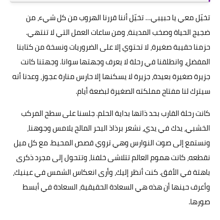
تخيّل معي يا حبيبي… تخيّل أننا قررنا الهروب من كل شيء، من
ضجيج الحياة وصخب المدينة، ومن ساعات العمل التي لا تنتهي.
حزمنا حقيبة صغيرة، لا تحتوي إلا على الضروريات ونسخة من كتابنا
المفضل، وانطلقنا في رحلة لا يعرف وجهتها سوانا. وجهتنا كانت
جزيرة صغيرة بعيدة، جزيرة لا يسكنها إلا حارس منارة عجوز، وعدنا أنه
سيترك لنا مفتاح مملكته الصغيرة لبضعة أيام.
كانت رحلة القارب بحد ذاتها بداية الحلم. جلسنا على سطح المركب
الخشبي، يدك في يدي، نشعر برذاذ البحر المالح يلامس وجوهنا،
ونستمع إلى صوت النوارس وهي تروي قصص المحيط. مع كل ميل
نقطعه، كانت هموم العالم تتلاشى خلفنا، وتتحول إلى مجرد ذكرى
باهتة في الأفق. كنت أنظر إليك، وأرى انعكاس الشمس في عينيك،
وأعرف حينها أن هذه هي السعادة الحقيقية، السعادة في أبسط
صورها.