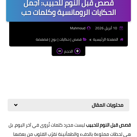
قصص قبل النوم للحبيب: أجمل
موضوعات تعبير | Essay
الحكايات الرومانسية وكلمات حب
Topics
الألعاب الإلكترونية | Video
10 أبريل 2026
Mahmoud
Games
الصفحة الرئيسية
قصص | حكايات | بوح | فضفضة
الذكاء الاصطناعي | Artificial
الحجم
Intelligence
محتويات المقال
قصص قبل النوم للحبيب
ليست مجرد كلمات تُروى في آخر اليوم، بل
هي لحظات مملوءة بالدفء والطمأنينة تقرّب القلوب من بعضها