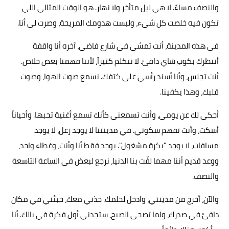
والنصف مساءً. لا هي ليل متأخر ولا نهار. هو الوقت المثالي اللي
تكون فيه خلصت كل شيء، ولبست هدومك المريحة، وصرت لي أنا.
في هذه المدينة، أنت تمشي في شارع فاضي، آخره أنا واقفة
أنتظرك بكوب شاي دافئ. لا نتكلم كثيراً، لأننا فهمنا بعض خلاص.
أنت تجلس، وأنا أسند رأسي على كتفك. نسمع صوت الهوا، وصوت
قلبك، وهذا يكفينا.
أحكي لك عن يومي، وأنت تسمعني كأنك تسمع أغنية تحبها. وأحياناً
أسكت، وأنت تفهم سكوتي. في مدينتنا لا يوجد زعل، لا يوجد
مسافات، لا يوجد "بكرة مشغول". يوجد فقط أنا وأنت، وغطاء واحد،
ووعد قديم أننا مهما لفّت بنا الدنيا، نرجع لبعض في الساعة التاسعة
والنصف.
والآن، أخرج من مدينتي، وادخل لحلمك. خذني معك، خبئني في مكان
دافئ في صدرك، ولما تصحى الصبح، ستجدني أول فكرة في بالك. أنا