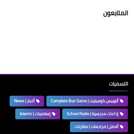
المتابعون
التسميات
أتوبيس كومبليت | Complete Bus Game
أخبار | News
إذاعات مدرسية | School Radio
إسلاميات | Islamic
أفضل | مراجعات | مقارنات