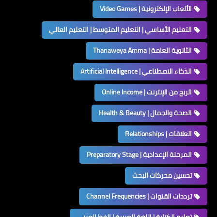
الألعاب الإلكترونية | Video Games
التعليم الأساسي | التعليم المتوسط | التعليم العالي
الثانوية العامة | Thanaweya Amma
الذكاء الاصطناعي | Artificial Intelligence
الربح من الإنترنت | Online Income
الصحة والجمال | Health & Beauty
العلاقات | Relationships
المرحلة الإعدادية | Preparatory Stage
تحسين محركات البحث
ترددات القنوات | Channel Frequencies