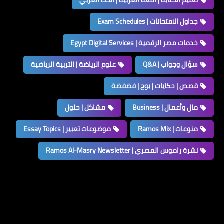
تعليم الكتابة | اللغة العربية | الخط العربي
جداول الامتحانات | Exam Schedules
خدمات مصر الرقمية | Egypt Digital Services
سؤال وجواب | Q&A
علوم الرياضة | التربية الرياضية
قصص | حكايات | بوح | فضفضة
مال وأعمال | Business
مشاكل | حلول
منوعات | Ramos Mix
موضوعات تعبير | Essay Topics
نشرة راموس المصري | Ramos Al-Masry Newsletter