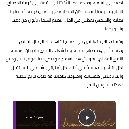
نصعد إلى السماء. وعندما وصلنا أخيرًا إلى القمة، إلى غرفة المصباح
الزجاجية، حبسنا أنفاسنا. كان المنظر مهيبًا. المحيط يمتد أمامنا بلا
نهاية، والشمس تغطس في الماء، لتصبغ السماء بألوان من ذهب
ونار وأرجوان.
وقفنا هناك، متعانقين في صمت، نشاهد ذلك الجمال الخالص.
وعندما أُضيء مصباح المنارة، وبدأ شعاعه القوي بالدوران، ويمسح
الأفق المظلم، شعرت أن هذا الشعاع هو نبض حبنا؛ قوي، ثابت، ودليل
لكل التائهين. همستُ في أذنك بكل أمنياتي وأحلامي للمستقبل،
وأنت بادلتني همساتك، وامتزجت كلماتنا مع صوت الريح، لتصبح
عهدًا بيننا وبين البحر.
×
Now Playing
Play Video