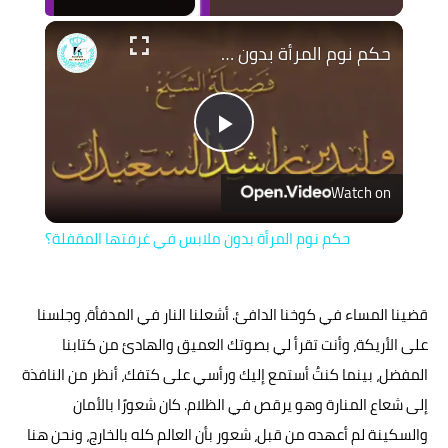
حكم نوم المرأة بدون ملابس في غرفتها المقفلة؟
Play
Watch on
Video
حكم نوم المرأة بدون ملابس في غرفتها المقفلة؟
قضينا المساء في كوخنا الدافئ. أشعلنا النار في المدفأة، وجلسنا
على الأريكة، وأنت تقرأ لي بصوتك العميق والهادئ من كتابنا
المفضل، بينما كنتُ أستمع إليك ورأسي على كتفك، أنظر من النافذة
إلى شعاع المنارة وهو يرقص في الظلام. كان شعورًا بالأمان
والسكينة لم أعهده من قبل، شعور بأن العالم كله بالخارج، ونحن هنا