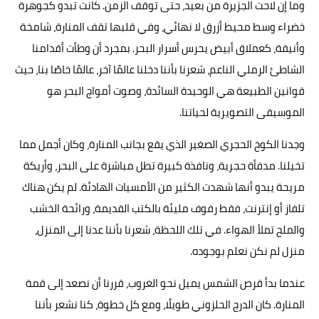
وما إن لاحت الجزيرة من بعيد، حتى توقف الزمن. كانت تبدو كجوهرة
خضراء وسط محيط أزرق لا نهائي، وفي قلبها تقف المنارة، شامخة
وأنيقة، كعملاق أبيض يحرس أسرار البحر. بمجرد أن وطأت أقدامنا
الشاطئ الرملي الناعم، شعرنا بأننا دخلنا عالمًا آخر، عالمًا خاصًا بنا، حيث
قوانين الطبيعة هي الوحيدة السائدة، وصوت أمواج البحر هو
الموسيقى التصويرية لحياتنا.
وجدنا الكوخ الحجري الصغير الذي يقع بجانب المنارة، وكان أجمل مما
تخيلنا. مدفأة حجرية، ونافذة كبيرة تطل مباشرة على البحر، وأريكة
مريحة يبدو أنها شهدت الكثير من الأمسيات الهادئة. لم يكن هناك
تلفاز أو إنترنت، فقط رفوف مليئة بالكتب القديمة، ورائحة الخشب
والملح تملأ الهواء. في تلك اللحظة، شعرنا بأننا عدنا إلى المنزل،
منزل لم نكن نعلم بوجوده.
عندما بدأ قرص الشمس يميل نحو الغروب، قررنا أن نصعد إلى قمة
المنارة. كان الدرج الحلزوني طويلًا، ومع كل خطوة، كنا نشعر بأننا