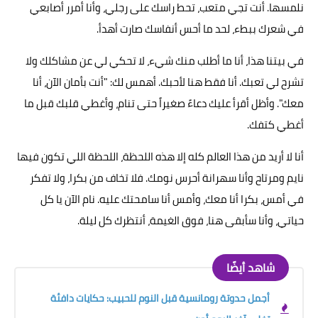
نلمسها. أنت تجي متعب، تحط راسك على رجلي، وأنا أمرر أصابعي
في شعرك ببطء، لحد ما أحس أنفاسك صارت أهدأ.
في بيتنا هذا، أنا ما أطلب منك شيء، لا تحكي لي عن مشاكلك ولا
تشرح لي تعبك. أنا فقط هنا لأحبك. أهمس لك: "أنت بأمان الآن، أنا
معك". وأظل أقرأ عليك دعاءً صغيراً حتى تنام، وأغطي قلبك قبل ما
أغطي كتفك.
أنا لا أريد من هذا العالم كله إلا هذه اللحظة، اللحظة اللي تكون فيها
نايم ومرتاح وأنا سهرانة أحرس نومك. فلا تخاف من بكرا، ولا تفكر
في أمس، بكرا أنا معك، وأمس أنا سامحتك عليه. نام الآن يا كل
حياتي، وأنا سأبقى هنا، فوق الغيمة، أنتظرك كل ليلة.
شاهد أيضًا
أجمل حدوتة رومانسية قبل النوم للحبيب: حكايات دافئة