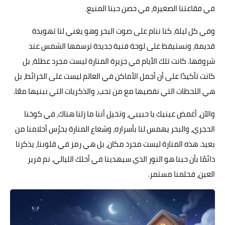
في فقاعتنا الصغيرة، في حصن حبنا المنيع.
وفي كل ليلة، كنا ننام على صوت البحر وهو يغني لنا تهويدة
قديمة، ونستيقظ على لوحة فنية جديدة ترسمها الشمس عند
شروقها. كانت تلك الأيام في جزيرة المنارة ليست مجرد عطلة، بل
كانت تأكيدًا على أن أجمل الأماكن في العالم ليست على الخرائط، بل
هي اللحظات التي نقضيها مع من نحب، والذكريات التي نبنيها معًا.
والآن، أغمض عينيك يا حبيبي، وتخيل أننا ما زلنا هناك، في كوخنا
الحجري، والبحر يهمس لنا بأسراره، وشعاع المنارة يحرُس أحلامنا من
بعيد. هذه المنارة ليست مجرد مكان، بل هي رمز في قلوبنا، يذكرنا
دائمًا بأن حبنا هو النور الذي سيهدينا في أحلك الليالي. نم قرير
العين، فحلمنا مستمر.