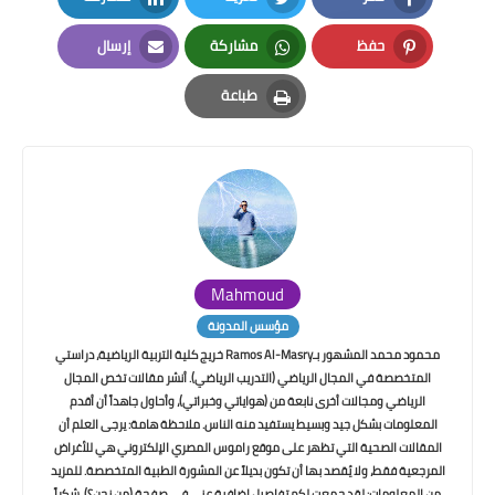
LinkedIn
Twitter
Facebook
حفظ
مشاركة
إرسال
Email
Whatsapp
Pinterest
طباعة
Print
Mahmoud
مؤسس المدونة
محمود محمد المشهور بـRamos Al-Masry خريج كلية التربية الرياضية، دراستي
المتخصصة في المجال الرياضي (التدريب الرياضي). أنشر مقالات تخص المجال
الرياضي ومجالات أخرى نابعة من (هواياتي وخبراتي)، وأحاول جاهداً أن أقدم
المعلومات بشكل جيد وبسيط يستفيد منه الناس. ملاحظة هامة: يرجى العلم أن
المقالات الصحية التي تظهر على موقع راموس المصري الإلكتروني هي للأغراض
المرجعية فقط، ولا يُقصد بها أن تكون بديلاً عن المشورة الطبية المتخصصة. للمزيد
من المعلومات: لقد جمعت لكم تفاصيل إضافية عني في صفحة (من نحن؟). شكراً