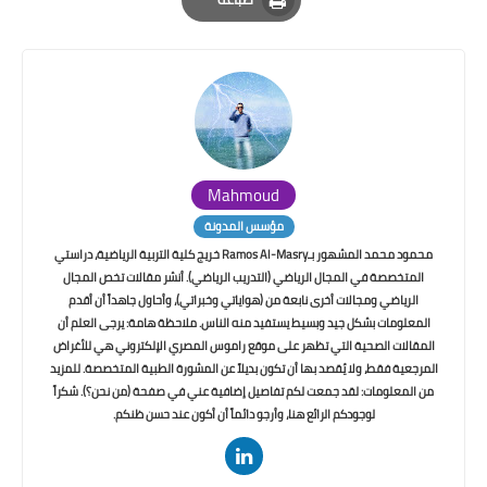
Print
Mahmoud
مؤسس المدونة
محمود محمد المشهور بـRamos Al-Masry خريج كلية التربية الرياضية، دراستي
المتخصصة في المجال الرياضي (التدريب الرياضي). أنشر مقالات تخص المجال
الرياضي ومجالات أخرى نابعة من (هواياتي وخبراتي)، وأحاول جاهداً أن أقدم
المعلومات بشكل جيد وبسيط يستفيد منه الناس. ملاحظة هامة: يرجى العلم أن
المقالات الصحية التي تظهر على موقع راموس المصري الإلكتروني هي للأغراض
المرجعية فقط، ولا يُقصد بها أن تكون بديلاً عن المشورة الطبية المتخصصة. للمزيد
من المعلومات: لقد جمعت لكم تفاصيل إضافية عني في صفحة (من نحن؟). شكراً
لوجودكم الرائع هنا، وأرجو دائماً أن أكون عند حسن ظنكم.