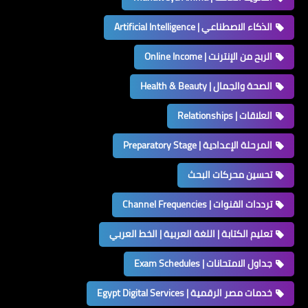
الذكاء الاصطناعي | Artificial Intelligence
الربح من الإنترنت | Online Income
الصحة والجمال | Health & Beauty
العلاقات | Relationships
المرحلة الإعدادية | Preparatory Stage
تحسين محركات البحث
ترددات القنوات | Channel Frequencies
تعليم الكتابة | اللغة العربية | الخط العربي
جداول الامتحانات | Exam Schedules
خدمات مصر الرقمية | Egypt Digital Services