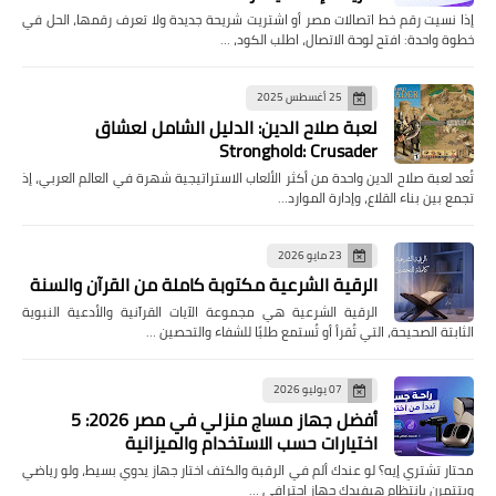
إذا نسيت رقم خط اتصالات مصر أو اشتريت شريحة جديدة ولا تعرف رقمها، الحل في
خطوة واحدة: افتح لوحة الاتصال، اطلب الكود، …
25 أغسطس 2025
لعبة صلاح الدين: الدليل الشامل لعشاق
Stronghold: Crusader
تُعد لعبة صلاح الدين واحدة من أكثر الألعاب الاستراتيجية شهرة في العالم العربي، إذ
تجمع بين بناء القلاع، وإدارة الموارد…
23 مايو 2026
الرقية الشرعية مكتوبة كاملة من القرآن والسنة
الرقية الشرعية هي مجموعة الآيات القرآنية والأدعية النبوية
الثابتة الصحيحة، التي تُقرأ أو تُستمع طلبًا للشفاء والتحصين …
07 يوليو 2026
أفضل جهاز مساج منزلي في مصر 2026: 5
اختيارات حسب الاستخدام والميزانية
محتار تشتري إيه؟ لو عندك ألم في الرقبة والكتف اختار جهاز يدوي بسيط، ولو رياضي
وبتتمرن بانتظام هيفيدك جهاز احترافي …