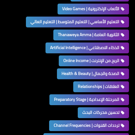
الألعاب الإلكترونية | Video Games
التعليم الأساسي | التعليم المتوسط | التعليم العالي
الثانوية العامة | Thanaweya Amma
الذكاء الاصطناعي | Artificial Intelligence
الربح من الإنترنت | Online Income
الصحة والجمال | Health & Beauty
العلاقات | Relationships
المرحلة الإعدادية | Preparatory Stage
تحسين محركات البحث
ترددات القنوات | Channel Frequencies