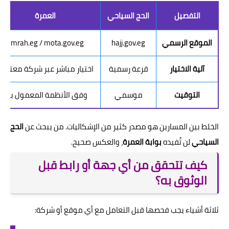
التفصيل
الحج السياحي
العمرة
الموقع الرسمي
hajj.gov.eg
umrah.eg / mota.gov.eg
آلية الاختيار
قرعة رسمية
اختيار مباشر عبر شركة معتمد
التوقيت
موسمي
وفق الأنظمة المعمول بها
الخلط بين المسارين هو مصدر كثير من الإشكاليات. من يبحث عن
الحج
السياحي
لن تُفيده
بوابة العمرة
، والعكس صحيح.
كيف تتحقق من أي جهة أو رابط قبل
الوثوق به؟
ثلاثة أشياء يجب فحصها قبل التعامل مع أي موقع أو شركة: