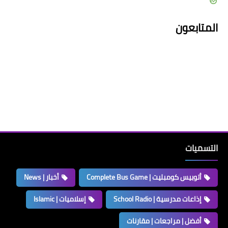
المتابعون
التسميات
أتوبيس كومبليت | Complete Bus Game
أخبار | News
إذاعات مدرسية | School Radio
إسلاميات | Islamic
أفضل | مراجعات | مقارنات