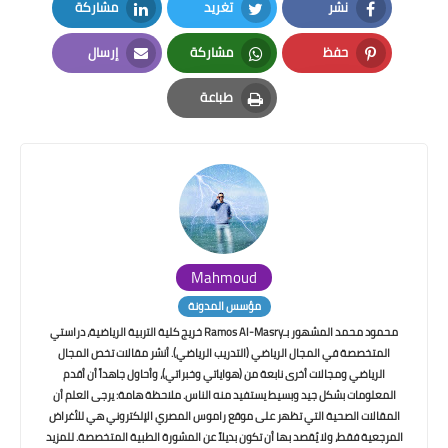
نشر
تغريد
مشاركة
LinkedIn
Twitter
Facebook
حفظ
مشاركة
إرسال
Email
Whatsapp
Pinterest
طباعة
Print
Mahmoud
مؤسس المدونة
محمود محمد المشهور بـRamos Al-Masry خريج كلية التربية الرياضية، دراستي
المتخصصة في المجال الرياضي (التدريب الرياضي). أنشر مقالات تخص المجال
الرياضي ومجالات أخرى نابعة من (هواياتي وخبراتي)، وأحاول جاهداً أن أقدم
المعلومات بشكل جيد وبسيط يستفيد منه الناس. ملاحظة هامة: يرجى العلم أن
المقالات الصحية التي تظهر على موقع راموس المصري الإلكتروني هي للأغراض
المرجعية فقط، ولا يُقصد بها أن تكون بديلاً عن المشورة الطبية المتخصصة. للمزيد