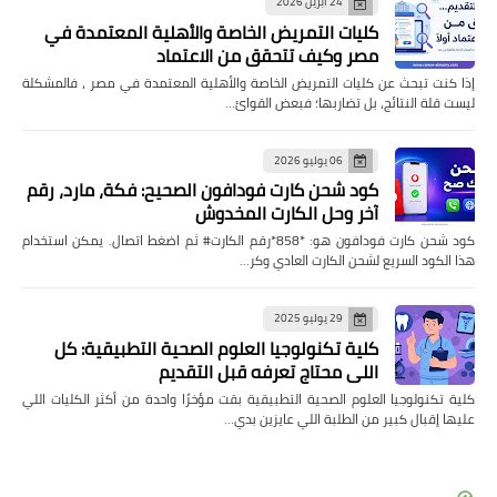
24 أبريل 2026
كليات التمريض الخاصة والأهلية المعتمدة في
مصر وكيف تتحقق من الاعتماد
إذا كنت تبحث عن كليات التمريض الخاصة والأهلية المعتمدة في مصر ، فالمشكلة
ليست قلة النتائج، بل تضاربها؛ فبعض القوائ…
06 يوليو 2026
كود شحن كارت فودافون الصحيح: فكة، مارد، رقم
آخر وحل الكارت المخدوش
كود شحن كارت فودافون هو: *858*رقم الكارت# ثم اضغط اتصال. يمكن استخدام
هذا الكود السريع لشحن الكارت العادي وكر…
29 يوليو 2025
كلية تكنولوجيا العلوم الصحية التطبيقية: كل
اللي محتاج تعرفه قبل التقديم
كلية تكنولوجيا العلوم الصحية التطبيقية بقت مؤخرًا واحدة من أكثر الكليات اللي
عليها إقبال كبير من الطلبة اللي عايزين بدي…