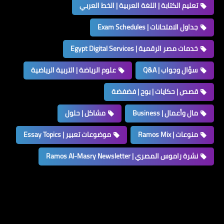
تعليم الكتابة | اللغة العربية | الخط العربي
جداول الامتحانات | Exam Schedules
خدمات مصر الرقمية | Egypt Digital Services
سؤال وجواب | Q&A
علوم الرياضة | التربية الرياضية
قصص | حكايات | بوح | فضفضة
مال وأعمال | Business
مشاكل | حلول
منوعات | Ramos Mix
موضوعات تعبير | Essay Topics
نشرة راموس المصري | Ramos Al-Masry Newsletter