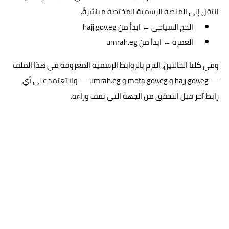
انتقل إلى المنصة الرسمية المختصة مباشرةً.
الحج السياحي ← ابدأ من hajj.gov.eg
العمرة ← ابدأ من umrah.eg
وفي كلتا الحالتين، التزم بالروابط الرسمية المعروفة في هذا الملف
— hajj.gov.eg و mota.gov.eg و umrah.eg — ولا تعتمد على أي
رابط آخر قبل التحقق من الجهة التي تقف وراءه.