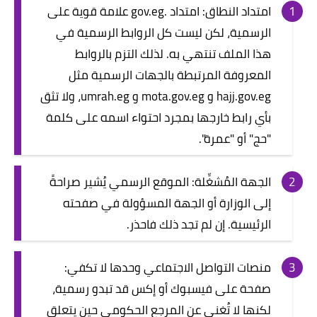
امتداد النطاق: امتداد .gov.eg علامة قوية على
الرسمية، لكن ليست كل الروابط الرسمية في
هذا الملف تنتهي به. لذلك التزم بالروابط
المعروفة المرتبطة بالجهات الرسمية مثل
hajj.gov.eg و mota.gov.eg و umrah.eg، ولا تثق
بأي رابط خارجها بمجرد احتواء اسمه على كلمة
"حج" أو "عمرة".
الجهة المُشغِّلة: الموقع الرسمي يُشير صراحةً
إلى الوزارة أو الجهة المسؤولة في صفحته
الرئيسية. إن لم تجد ذلك فاحذر.
منصات التواصل الاجتماعي وحدها لا تكفي:
صفحة على فيسبوك أو إكس قد تبدو رسمية،
لكنها لا تُغني عن المرجع الحكومي حين يتعلق