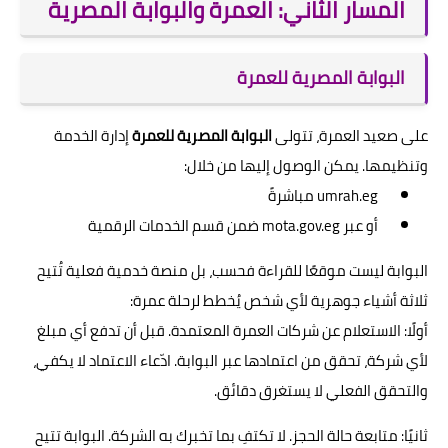
المسار الثاني: العمرة والبوابة المصرية
البوابة المصرية للعمرة
على صعيد العمرة، تتولى
البوابة المصرية للعمرة
إدارة الخدمة
وتنظيمها. يمكن الوصول إليها من خلال:
umrah.eg مباشرةً
أو عبر mota.gov.eg ضمن قسم الخدمات الرقمية
البوابة ليست موقعًا للقراءة فحسب، بل منصة خدمية فعلية تُتيح
ثلاثة أشياء جوهرية لأي شخص يُخطط لرحلة عمرة:
أولًا: الاستعلام عن شركات العمرة المعتمدة. قبل أن تدفع أي مبلغ
لأي شركة، تحقق من اعتمادها عبر البوابة. ادّعاء الاعتماد لا يكفي،
والتحقق الفعلي لا يستغرق دقائق.
ثانيًا: متابعة حالة الحجز. لا تكتفِ بما تخبرك به الشركة. البوابة تتيح