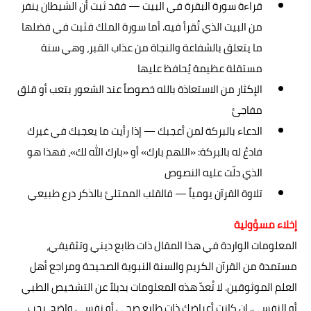
قراءة سورة البقرة في البيت — فقد ثبت أن الشيطان ينفر
من البيت الذي تُقرأ فيه. أما سورة الملك فثبت في فضلها
ما يتعلق بالشفاعة والنجاة من عذاب القبر، وهي سنة
مستقلة عظيمة يُحافظ عليها
الإكثار من الاستعاذة بالله خصوصاً عند الشعور بتعب أو قلق
مفاجئ
الدعاء بالبركة لمن أعجبك — إذا رأيت ما يعجبك في غيرك
فادعُ له بالبركة: «اللهم بارك» أو «بارك الله لك»، فهذا هو
الذي دلّت عليه النصوص
تلاوة القرآن يومياً — فالقلب الممتلئ بالذكر درع طبيعي
إخلاء مسؤولية
المعلومات الواردة في هذا المقال ذات طابع ديني وتثقيفي،
مستمدة من القرآن الكريم والسنة النبوية الصحيحة ومراجع أهل
العلم الموثوقين. لا تُعدّ هذه المعلومات بديلاً عن التشخيص الطبي
أو النفسي. إن كانت أعراضك ذات طابع صحي أو نفسي واضح، يجب