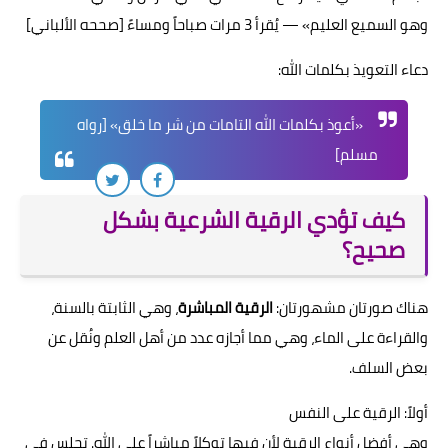
وهو السميع العليم» — يُقرأ 3 مرات صباحاً ومساءً [صححه الألباني]
دعاء التعويذ بكلمات الله:
«أعوذ بكلمات الله التامات من شر ما خلق» [رواه
مسلم]
كيف تؤدي الرقية الشرعية بشكل
صحيح؟
هناك صورتان مشهورتان:
الرقية المباشرة
، وهي الثابتة بالسنة،
والقراءة على الماء، وهي مما أجازه عدد من أهل العلم ونُقل عن
بعض السلف.
أولاً: الرقية على النفس
وهي أفضل أنواع الرقية لأن فيها توكلاً مباشراً على الله. تجلس في