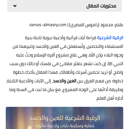
محتويات المقال
بقلم: محمود (راموس المصري) | ramos-almasry.com
الرقية الشرعية
قراءة آيات قرآنية وأدعية نبوية ثابتة بنية
الاستشفاء والتحصين، وتُستعمل في العين والحسد وغيرهما من
وجوه البلاء بإذن الله، وهي علاج مشروع أقره الإسلام وحثّ عليه
النبي ﷺ. إن كنت تشعر بتغيّر مفاجئ في نفسك أو حالك دون سبب
واضح، أو تريد تحصين أسرتك وأطفالك، فهذا المقال يأخذك خطوة
خطوة: من فهم الفرق بين
العين والحسد
، إلى الآيات والأدعية الثابتة،
وطريقة أدائها على الوجه المشروع، مع بيان ما ثبت في السنة وما
أجازه أهل العلم.