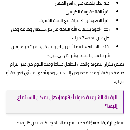
ضع يدك بلطف على رأس الطفل
اقرأ الفاتحة وآية الكرسي
اقرأ المعوذتين 3 مرات مع النفث الخفيف
ردد: «أعوذ بكلمات الله التامة من كل شيطان وهامة ومن
كل عين لامة» 3 مرات
اختم بالدعاء: «باسم الله يبريك، ومن كل داء يشفيك، ومن
شر حاسد إذا حسد، وشر كل ذي عين»
يمكن تكرار التعويذ والدعاء للطفل صباحاً وعند النوم من غير التزام
صيغة مركبة أو عدد مخصوص إلا بدليل، وهو أجدى من أي تعويذة أو
حجاب.
الرقية الشرعية صوتياً (mp3): هل يمكن الاستماع
إليها؟
سماع
الرقية المسجّلة
قد ينتفع به السامع، لكنه ليس كالرقية