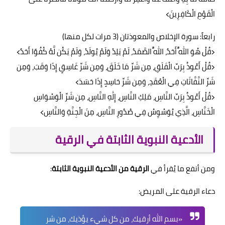
الْقَوْمِ الْكَافِرِينَ﴾
رابعاً: سورة الإخلاص والمعوذتان (3 مرات لكل منها)
﴿قُلْ هُوَ اللَّهُ أَحَدٌ، اللَّهُ الصَّمَدُ، لَمْ يَلِدْ وَلَمْ يُولَدْ، وَلَمْ يَكُن لَّهُ كُفُوًا أَحَدٌ﴾
﴿قُلْ أَعُوذُ بِرَبِّ الْفَلَقِ، مِن شَرِّ مَا خَلَقَ، وَمِن شَرِّ غَاسِقٍ إِذَا وَقَبَ، وَمِن
شَرِّ النَّفَّاثَاتِ فِي الْعُقَدِ، وَمِن شَرِّ حَاسِدٍ إِذَا حَسَدَ﴾
﴿قُلْ أَعُوذُ بِرَبِّ النَّاسِ، مَلِكِ النَّاسِ، إِلَٰهِ النَّاسِ، مِن شَرِّ الْوَسْوَاسِ
الْخَنَّاسِ، الَّذِي يُوَسْوِسُ فِي صُدُورِ النَّاسِ، مِنَ الْجِنَّةِ وَالنَّاسِ﴾
الأدعية النبوية الثابتة في الرقية
ومن أنفع ما يُقرأ في
الرقية من الأدعية النبوية الثابتة
:
دعاء الرقية على المريض:
«بسم الله أرقيك، من كل شيء يؤذيك، من شر