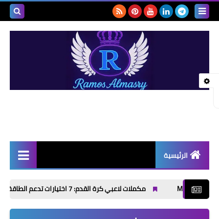
بحث هذه
المدونة
الإلكتروني
الرئيسية
أخبار | News
مكملات لاعبي كرة القدم: 7 اختيارات تدعم الطاقة والتعافي قبل وبعد التمرين
إذاعات مدرسية | School
Radio