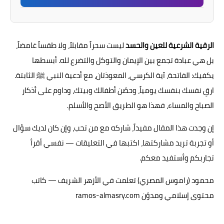
الرقية الشرعية للعين والحسد
ليست سحراً مقابلاً، ولا طقساً غامضاً،
بل هي عبادة تجمع بين الإيمان والتوكل والتضرع لله. أبسطها
يكفيك: الفاتحة، آية الكرسي، المعوذتان، مع أدعية النبي ﷺ الثابتة.
ارقِ نفسك بنفسك يومياً، وحصّن أطفالك وبيتك، وداوم على أذكار
الصباح والمساء، فهذا هو الطريق الأصح والأسلم.
إن وجدت هذا المقال مفيداً، شاركه مع من تحب، وإن كان لديك سؤال
أو تجربة تريد مشاركتها، اكتبها في التعليقات — نفسي أقرأ
تجاربكم وأستفيد معكم.
محمود (راموس المصري) تعلمت في الأزهر الشريف — كاتب
محتوى إسلامي ومدوّن ramos-almasry.com