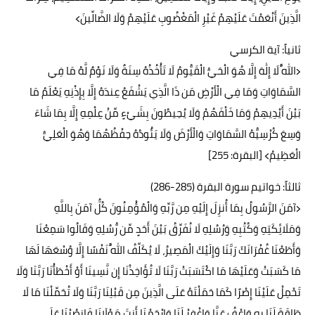
الَّذِينَ أَنْعَمْتَ عَلَيْهِمْ غَيْرِ الْمَغْضُوبِ عَلَيْهِمْ وَلَا الضَّالِّينَ﴾
ثانياً: آية الكرسي
﴿اللَّهُ لَا إِلَٰهَ إِلَّا هُوَ الْحَيُّ الْقَيُّومُ لَا تَأْخُذُهُ سِنَةٌ وَلَا نَوْمٌ لَّهُ مَا فِي
السَّمَاوَاتِ وَمَا فِي الْأَرْضِ مَن ذَا الَّذِي يَشْفَعُ عِندَهُ إِلَّا بِإِذْنِهِ يَعْلَمُ مَا
بَيْنَ أَيْدِيهِمْ وَمَا خَلْفَهُمْ وَلَا يُحِيطُونَ بِشَيْءٍ مِّنْ عِلْمِهِ إِلَّا بِمَا شَاءَ
وَسِعَ كُرْسِيُّهُ السَّمَاوَاتِ وَالْأَرْضَ وَلَا يَئُودُهُ حِفْظُهُمَا وَهُوَ الْعَلِيُّ
الْعَظِيمُ﴾ [البقرة: 255]
ثالثاً: خواتيم سورة البقرة (285-286)
﴿آمَنَ الرَّسُولُ بِمَا أُنزِلَ إِلَيْهِ مِن رَّبِّهِ وَالْمُؤْمِنُونَ كُلٌّ آمَنَ بِاللَّهِ
وَمَلَائِكَتِهِ وَكُتُبِهِ وَرُسُلِهِ لَا نُفَرِّقُ بَيْنَ أَحَدٍ مِّن رُّسُلِهِ وَقَالُوا سَمِعْنَا
وَأَطَعْنَا غُفْرَانَكَ رَبَّنَا وَإِلَيْكَ الْمَصِيرُ، لَا يُكَلِّفُ اللَّهُ نَفْسًا إِلَّا وُسْعَهَا لَهَا
مَا كَسَبَتْ وَعَلَيْهَا مَا اكْتَسَبَتْ رَبَّنَا لَا تُؤَاخِذْنَا إِن نَّسِينَا أَوْ أَخْطَأْنَا رَبَّنَا وَلَا
تَحْمِلْ عَلَيْنَا إِصْرًا كَمَا حَمَلْتَهُ عَلَى الَّذِينَ مِن قَبْلِنَا رَبَّنَا وَلَا تُحَمِّلْنَا مَا لَا
طَاقَةَ لَنَا بِهِ وَاعْفُ عَنَّا وَاغْفِرْ لَنَا وَارْحَمْنَا أَنتَ مَوْلَانَا فَانصُرْنَا عَلَى