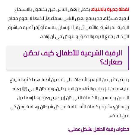
نقطة جديرة بالانتباه:
يخطئ بعض الناس حين يكتفون بالاستماع
لرقية مسجّلة. قد ينتفع بعض الناس بسماعها، لكنها لا تقوم مقام
الرقية المباشرة، والأصل أن يقرأ الإنسان بنفسه أو يُقرأ عليه مباشرة،
لأن ذلك يجمع النية والحضور والتوكل في آن واحد.
الرقية الشرعية للأطفال: كيف تحصّن
صغارك؟
يحرص كثير من الآباء والأمهات على تحصين أطفالهم لكثرة ما يقع
عليهم من الإعجاب والثناء من المحيطين. وقد كان النبي ﷺ يعوّذ
الحسن والحسين بالكلمات التي كان إبراهيم يعوّذ بها إسماعيل
وإسحاق: «أعوذ بكلمات الله التامة من كل شيطان وهامة ومن كل
عين لامة».
خطوات رقية الطفل بشكل عملي: