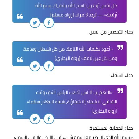
كل نفس أو عين حاسد، الله يشفيك، بسم الله
أرقيك» — يُردّد 3 مرات [رواه مسلم]
دعاء التحصين من العين:
«أعوذ بكلمات الله التامة، من كل شيطان وهامة،
ومن كل عين لامة» [رواه البخاري]
دعاء الشفاء:
«اللهم رب الناس، أذهب البأس، اشفِ وأنت
الشافي، لا شفاء إلا شفاؤك، شفاء لا يغادر سقما»
[رواه البخاري]
دعاء الحماية المستمرة:
«بسم الله الذي لا يضر مع اسمه شيء في الأرض ولا في السماء