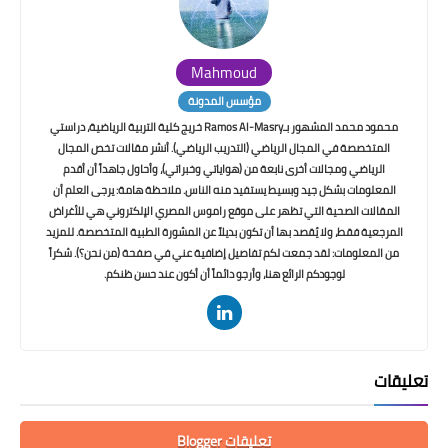
Mahmoud
مؤسس المدونة
محمود محمد المشهور بـRamos Al-Masry خريج كلية التربية الرياضية، دراستي
المتخصصة في المجال الرياضي (التدريب الرياضي). أنشر مقالات تخص المجال
الرياضي ومجالات أخرى نابعة من (هواياتي وخبراتي)، وأحاول جاهداً أن أقدم
المعلومات بشكل جيد وبسيط يستفيد منه الناس. ملاحظة هامة: يرجى العلم أن
المقالات الصحية التي تظهر على موقع راموس المصري الإلكتروني هي للأغراض
المرجعية فقط، ولا يُقصد بها أن تكون بديلاً عن المشورة الطبية المتخصصة. للمزيد
من المعلومات: لقد جمعت لكم تفاصيل إضافية عني في صفحة (من نحن؟). شكراً
لوجودكم الرائع هنا، وأرجو دائماً أن أكون عند حسن ظنكم.
تعليقات
تعليقات Blogger