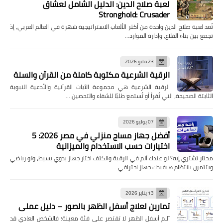
لعبة صلاح الدين: الدليل الشامل لعشاق
Stronghold: Crusader
تُعد لعبة صلاح الدين واحدة من أكثر الألعاب الاستراتيجية شهرة في العالم العربي، إذ
تجمع بين بناء القلاع، وإدارة الموارد…
23 مايو 2026
الرقية الشرعية مكتوبة كاملة من القرآن والسنة
الرقية الشرعية هي مجموعة الآيات القرآنية والأدعية النبوية
الثابتة الصحيحة، التي تُقرأ أو تُستمع طلبًا للشفاء والتحصين …
07 يوليو 2026
أفضل جهاز مساج منزلي في مصر 2026: 5
اختيارات حسب الاستخدام والميزانية
محتار تشتري إيه؟ لو عندك ألم في الرقبة والكتف اختار جهاز يدوي بسيط، ولو رياضي
وبتتمرن بانتظام هيفيدك جهاز احترافي …
13 يناير 2026
تمارين لعلاج أسفل الظهر بالصور – دليل عملي
آلام أسفل الظهر لا تقتصر على فئة معينة؛ فالشخص العادي قد