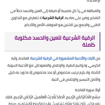
أو شديدة.
والمبالغة في ردّ كل مصيبة أو ضيقة إلى العين والحسد خطأ في
التفكير وضرر على صاحبه.
الرقية الشرعية
لا تتعارض مع التداوي
الطبي، والجمع بين الاثنين هو الموقف الأصح والأحكم.
الرقية الشرعية للعين والحسد مكتوبة
كاملة
من
الآيات والأدعية المشهورة في الرقية الشرعية
: الفاتحة، وآية
الكرسي، وخواتيم البقرة، والإخلاص والمعوذتان، مع الأدعية النبوية
الثابتة. ولا يلزم ترتيب مخصوص أو عدد مخصوص إلا ما ورد به دليل،
والأصل التيسير والإخلاص في النية.
أولاً: سورة الفاتحة
﴿بِسْمِ اللَّهِ الرَّحْمَٰنِ الرَّحِيمِ، الْحَمْدُ لِلَّهِ رَبِّ الْعَالَمِينَ، الرَّحْمَٰنِ الرَّحِيمِ، مَالِكِ
يَوْمِ الدِّينِ، إِيَّاكَ نَعْبُدُ وَإِيَّاكَ نَسْتَعِينُ، اهْدِنَا الصِّرَاطَ الْمُسْتَقِيمَ، صِرَاطَ