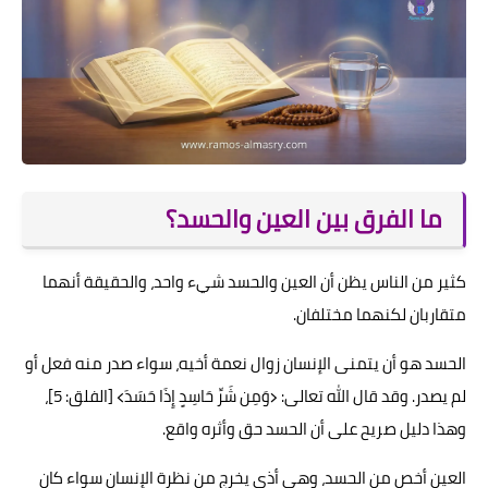
ما الفرق بين العين والحسد؟
كثير من الناس يظن أن العين والحسد شيء واحد، والحقيقة أنهما
متقاربان لكنهما مختلفان.
الحسد هو أن يتمنى الإنسان زوال نعمة أخيه، سواء صدر منه فعل أو
لم يصدر. وقد قال الله تعالى: ﴿وَمِن شَرِّ حَاسِدٍ إِذَا حَسَدَ﴾ [الفلق: 5]،
وهذا دليل صريح على أن الحسد حق وأثره واقع.
العين أخص من الحسد، وهي أذى يخرج من نظرة الإنسان سواء كان