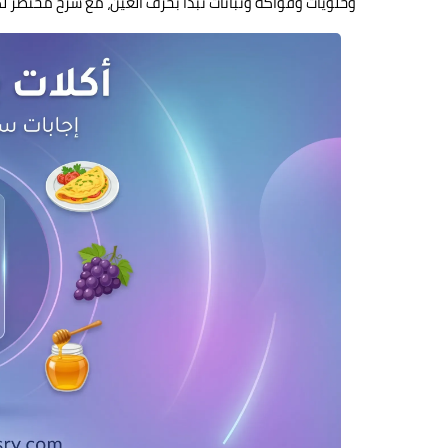
وحلويات وفواكه ونباتات تبدأ بحرف العين، مع شرح مختصر ل