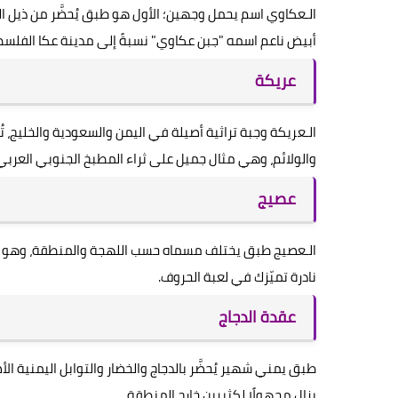
الـعكاوي اسم يحمل وجهين؛ الأول هو طبق يُحضَّر من ذيل الع
أبيض ناعم اسمه "جبن عكاوي" نسبةً إلى مدينة عكا الفلسط
عريكة
الـعريكة وجبة تراثية أصيلة في اليمن والسعودية والخليج، تُ
والولائم، وهي مثال جميل على ثراء المطبخ الجنوبي العربي
عصيج
الـعصيج طبق يختلف مسماه حسب اللهجة والمنطقة، وهو أقل
نادرة تميّزك في لعبة الحروف.
عقدة الدجاج
طبق يمني شهير يُحضَّر بالدجاج والخضار والتوابل اليمنية 
يزال مجهولًا لكثيرين خارج المنطقة.