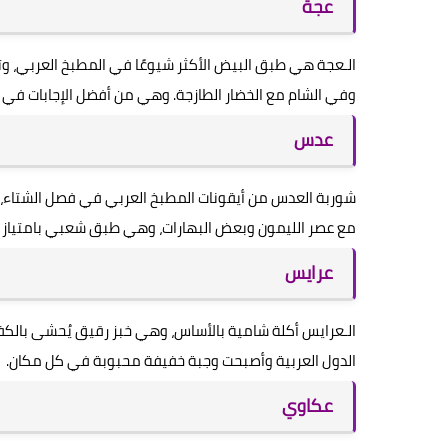
عجة
الـعجة هي طبق البيض الأكثر شيوعًا في المطبخ العربي، وت
وفي الشام مع الخضار الطازجة. وهي من أفضل الإجابات في لع
عدس
شوربة العدس من أيقونات المطبخ العربي في فصل الشتاء، منت
مع عصر الليمون وبعض البهارات، وهي طبق شعبي بامتياز يجم
عرايس
الـعرايس أكلة شامية بالأساس، وهي خبز رقيق يُحشى بالكفتة
الدول العربية وأصبحت وجبة خفيفة محبوبة في كل مكان.
عكاوي