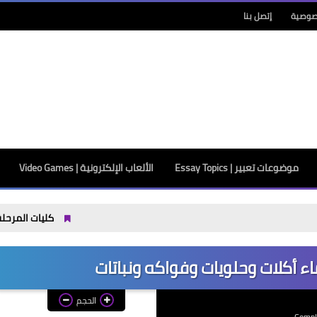
صوصية
إتصل بنا
موضوعات تعبير | Essay Topics
الألعاب الإلكترونية | Video Games
كليات المرحلة الثانية 2026 / 2027 علمي وأدبي بالدرجات: مجموعك يدخلك إيه؟
ء أكلات وحلويات وفواكه ونباتات
الحجم