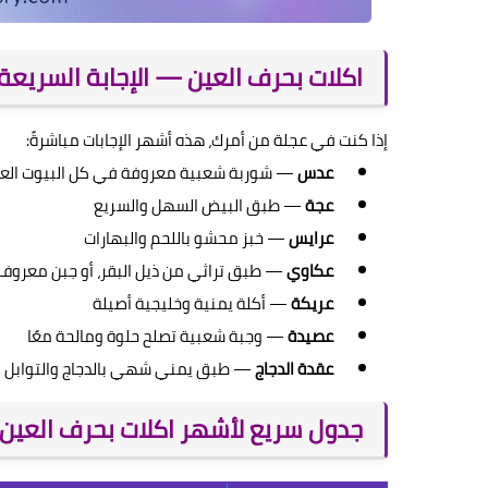
اكلات بحرف العين — الإجابة السريعة
إذا كنت في عجلة من أمرك، هذه أشهر الإجابات مباشرةً:
عدس
— شوربة شعبية معروفة في كل البيوت العر
عجة
— طبق البيض السهل والسريع
عرايس
— خبز محشو باللحم والبهارات
عكاوي
— طبق تراثي من ذيل البقر، أو جبن معروف
عريكة
— أكلة يمنية وخليجية أصيلة
عصيدة
— وجبة شعبية تصلح حلوة ومالحة معًا
عقدة الدجاج
— طبق يمني شهي بالدجاج والتوابل
جدول سريع لأشهر اكلات بحرف العين