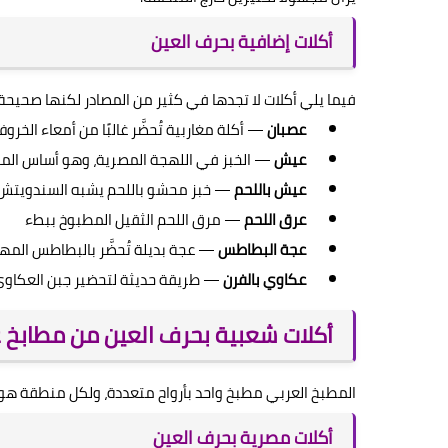
أكلات إضافية بحرف العين
فيما يلي أكلات لا تجدها في كثير من المصادر لكنها صحيحة
عصبان
— أكلة مغاربية تُحضَّر غالبًا من أمعاء الخروف
عيش
— الخبز في اللهجة المصرية، وهو أساس الما
عيش باللحم
— خبز محشو باللحم يشبه السندويتش
عرق اللحم
— مرق اللحم الثقيل المطبوخ ببطء
عجة البطاطس
— عجة بديلة تُحضَّر بالبطاطس المه
عكاوي بالفرن
— طريقة حديثة لتحضير جبن العكاو
أكلات شعبية بحرف العين من مطابخ 
المطبخ العربي مطبخ واحد بأرواح متعددة، ولكل منطقة هو
أكلات مصرية بحرف العين