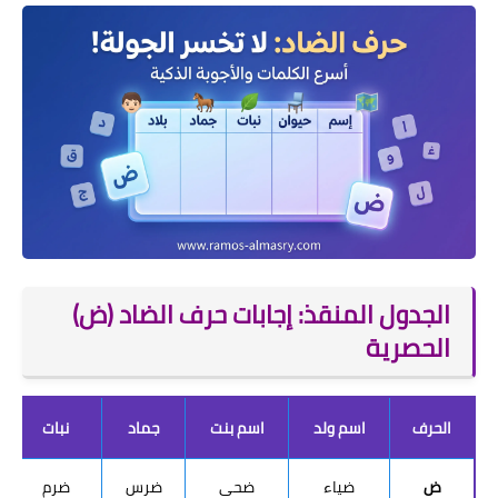
الجدول المنقذ: إجابات حرف الضاد (ض)
الحصرية
الحرف
اسم ولد
اسم بنت
جماد
نبات
ض
ضياء
ضحى
ضرس
ضرم