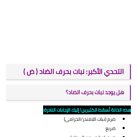
التحدي الأكبر: نبات بحرف الضاد ( ض )
هل يوجد نبات بحرف الضاد؟
هذه الخانة تُسقط الكثيرين! إليك الإجابات النادرة:
ضرم (نبات اللافندر/الخزامى)
ضريع