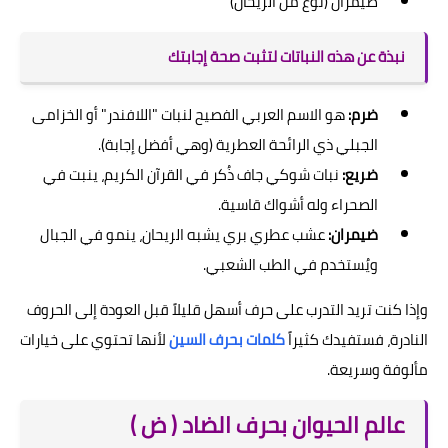
ضيمران (نوع من الريحان)
نبذة عن هذه النباتات لتثبت صحة إجابتك
ضرم:
هو الاسم العربي الفصيح لنبات "اللافندر" أو الخزامى
الجبلي ذي الرائحة العطرية (وهي أفضل إجابة).
ضريع:
نبات شوكي جاف ذُكر في القرآن الكريم، ينبت في
الصحراء وله أشواك قاسية.
ضيمران:
عشب عطري بري يشبه الريحان، ينمو في الجبال
ويُستخدم في الطب الشعبي.
وإذا كنت تريد التدرب على حرف أسهل قليلاً قبل العودة إلى الحروف
النادرة، فستفيدك كثيراً
كلمات بحرف السين
لأنها تحتوي على خيارات
مألوفة وسريعة.
عالم الحيوان بحرف الضاد ( ض )