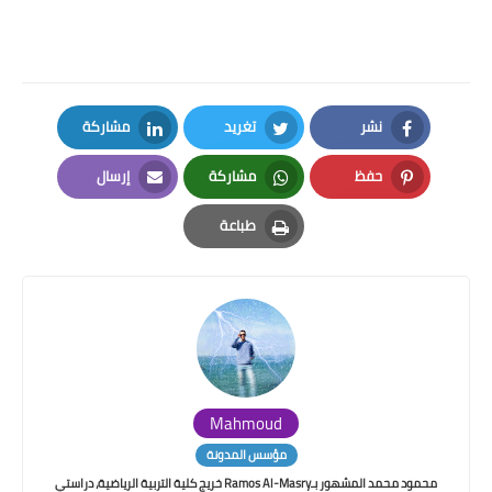
نشر
تغريد
مشاركة
LinkedIn
Twitter
Facebook
حفظ
مشاركة
إرسال
Email
Whatsapp
Pinterest
طباعة
Print
Mahmoud
مؤسس المدونة
محمود محمد المشهور بـRamos Al-Masry خريج كلية التربية الرياضية، دراستي