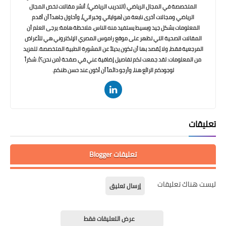
المتخصصة في المجال الرياضي (التدريب الرياضي). أنشر مقالات تخص المجال
الرياضي ومجالات أخرى نابعة من (هواياتي وخبراتي)، وأحاول جاهداً أن أقدم
المعلومات بشكل جيد وبسيط يستفيد منه الناس. ملاحظة هامة: يرجى العلم أن
المقالات الصحية التي تظهر على موقع راموس المصري الإلكتروني هي للأغراض
المرجعية فقط، ولا يُقصد بها أن تكون بديلاً عن المشورة الطبية المتخصصة. للمزيد
من المعلومات: لقد جمعت لكم تفاصيل إضافية عني في صفحة (من نحن؟). شكراً
لوجودكم الرائع هنا، وأرجو دائماً أن أكون عند حسن ظنكم.
تعليقات
تعليقات Blogger
ليست هناك تعليقات
إرسال تعليق
عرض التعليقات فقط