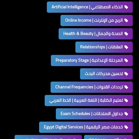
الذكاء الاصطناعي | Artificial Intelligence
الربح من الإنترنت | Online Income
الصحة والجمال | Health & Beauty
العلاقات | Relationships
المرحلة الإعدادية | Preparatory Stage
تحسين محركات البحث
ترددات القنوات | Channel Frequencies
تعليم الكتابة | اللغة العربية | الخط العربي
جداول الامتحانات | Exam Schedules
خدمات مصر الرقمية | Egypt Digital Services