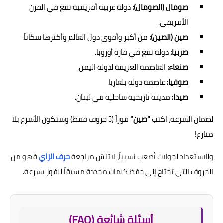
صومال (الصومال):
دولة عربية أفريقية تقع في القرن
الأفريقي.
صين (الصين):
من أكبر وأقوى دول العالم وأكثرها سكاناً.
صربيا:
دولة تقع في قارة أوروبا.
صنعاء:
العاصمة العريقة لدولة اليمن.
صوفيا:
عاصمة دولة بلغاريا.
صيدا:
مدينة تاريخية ساحلية في لبنان.
لضمان السرعة، اكتب
"صين"
فوراً (3 حروف فقط) وستكون الأسرع بلا
منازع!
وللاستعداد لجولات أصعب نسبياً، لا تنسَ مراجعة
حرف الزاي
فهو من
الحروف التي تحتاج إلى حفظ كلمات محددة مسبقاً للفوز بسرعة.
أسئلة شائعة (FAQ)