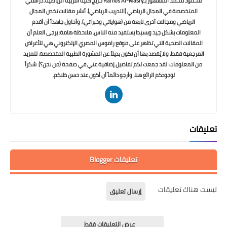
محمود محمد المشهور بـRamos Al-Masry خريج كلية التربية الرياضية، دراستي
المتخصصة في المجال الرياضي (التدريب الرياضي). أنشر مقالات تخص المجال
الرياضي ومجالات أخرى نابعة من (هواياتي وخبراتي)، وأحاول جاهداً أن أقدم
المعلومات بشكل جيد وبسيط يستفيد منه الناس. ملاحظة هامة: يرجى العلم أن
المقالات الصحية التي تظهر على موقع راموس المصري الإلكتروني هي للأغراض
المرجعية فقط، ولا يُقصد بها أن تكون بديلاً عن المشورة الطبية المتخصصة. للمزيد
من المعلومات: لقد جمعت لكم تفاصيل إضافية عني في صفحة (من نحن؟). شكراً
لوجودكم الرائع هنا، وأرجو دائماً أن أكون عند حسن ظنكم.
تعليقات
تعليقات Blogger
ليست هناك تعليقات
إرسال تعليق
عرض التعليقات فقط