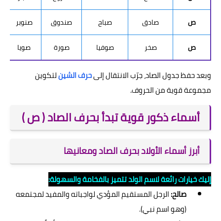
ص
صادق
صباح
صندوق
صنوبر
ص
صخر
صوفيا
صورة
صويا
وبعد حفظ جدول الصاد، جرّب الانتقال إلى
حرف الشين
لتكوين
مجموعة قوية من الحروف.
أسماء ذكور قوية تبدأ بحرف الصاد ( ص )
أبرز أسماء الأولاد بحرف الصاد ومعانيها
إليك خيارات رائعة لاسم الولد تتميز بالفخامة والسهولة:
صالح:
الرجل المستقيم المؤدي لواجباته والمفيد لمجتمعه
(وهو اسم نبي).