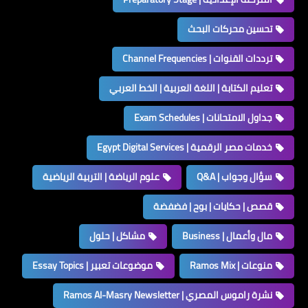
تحسين محركات البحث
ترددات القنوات | Channel Frequencies
تعليم الكتابة | اللغة العربية | الخط العربي
جداول الامتحانات | Exam Schedules
خدمات مصر الرقمية | Egypt Digital Services
سؤال وجواب | Q&A
علوم الرياضة | التربية الرياضية
قصص | حكايات | بوح | فضفضة
مال وأعمال | Business
مشاكل | حلول
منوعات | Ramos Mix
موضوعات تعبير | Essay Topics
نشرة راموس المصري | Ramos Al-Masry Newsletter