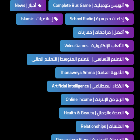
أتوبيس كومبليت | Complete Bus Game
أخبار | News
إذاعات مدرسية | School Radio
إسلاميات | Islamic
أفضل | مراجعات | مقارنات
الألعاب الإلكترونية | Video Games
التعليم الأساسي | التعليم المتوسط | التعليم العالي
الثانوية العامة | Thanaweya Amma
الذكاء الاصطناعي | Artificial Intelligence
الربح من الإنترنت | Online Income
الصحة والجمال | Health & Beauty
العلاقات | Relationships
المرحلة الإعدادية | Preparatory Stage