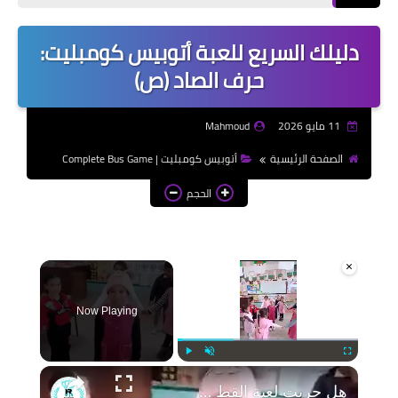
إذاعات مدرسية | School
Radio
دليلك السريع للعبة أتوبيس كومبليت:
موضوعات تعبير | Essay
حرف الصاد (ص)
Topics
الألعاب الإلكترونية | Video
11 مايو 2026
Mahmoud
Games
الصفحة الرئيسية
أتوبيس كومبليت | Complete Bus Game
الذكاء الاصطناعي | Artificial
الحجم
Intelligence
×
Now Playing
Play
Unmute
Fullscreen
هل جربت لعبة القط والفئران؟ إليك طريقة اللعب