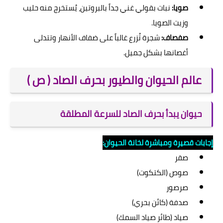
صويا:
نبات بقولي غني جداً بالبروتين، يُستخرج منه حليب
وزيت الصويا.
صفصاف:
شجرة تُزرع غالباً على ضفاف الأنهار وتتدلى
أغصانها بشكل جميل.
عالم الحيوان والطيور بحرف الصاد ( ص )
حيوان يبدأ بحرف الصاد للسرعة المطلقة
إجابات قصيرة ومباشرة لخانة الحيوان:
صقر
صوص (الكتكوت)
صرصور
صدفة (كائن بحري)
صياد (طائر صياد السمك)