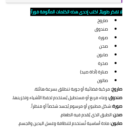
لا تفكر طويلاً، اكتب إحدى هذه الكلمات المألوفة فوراً:
صاروخ
صندوق
صورة
صحن
صابون
صخرة
صنارة (أداة صيد)
صالون
صاروخ:
مركبة فضائية أو جوية تنطلق بسرعة هائلة.
صندوق:
وعاء مربع أو مستطيل يُستخدم لحفظ الأشياء وتخزينها.
صورة:
شكل مطبوع أو مرسوم يُجسد شخصاً أو منظراً.
صحن:
الطبق الذي يُقدم فيه الطعام.
صابون:
مادة أساسية تُستخدم للنظافة وغسل اليدين والجسم.