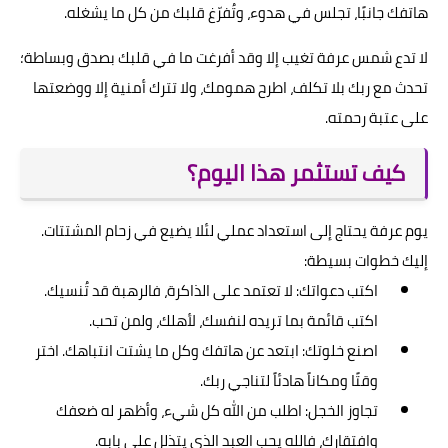
هاتفك جانبًا، تجلس في هدوء، وتُفرّغ قلبك من كل ما يشغله.
لا تدع شمس عرفة تغيب إلا وقد أفرغت ما في قلبك بصدق وبساطة؛
تحدث مع ربك بلا تكلف، اطرح همومك، ولا تترك أمنية إلا ووضعتها
على عتبة رحمته.
كيف تستثمر هذا اليوم؟
يوم عرفة يحتاج إلى استعداد عملي لئلا يضيع في زحام المشتتات.
إليك خطوات بسيطة:
اكتب دعواتك: لا تعتمد على الذاكرة، فالرهبة قد تُنسيك.
اكتب قائمة بما تريده لنفسك، لأهلك، ولمن تحب.
اصنع خلوتك: ابتعد عن هاتفك وكل ما يشتت انتباهك. اختر
وقتًا ومكاناً هادئاً لتناجي ربك.
تجاوز الخجل: اطلب من الله كل شيء، وأظهر له ضعفك
وافتقارك، فالله يحب العبد الذي يتذلل على بابه.