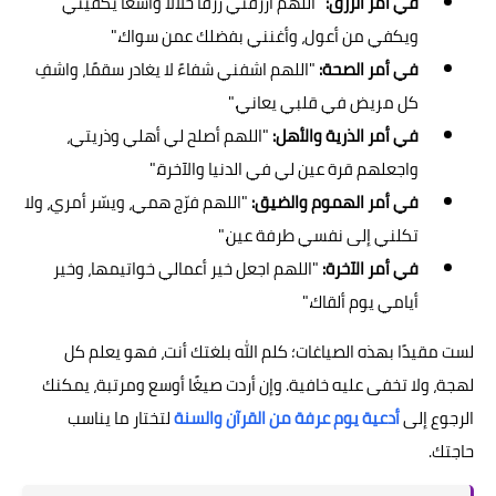
في أمر الرزق:
"اللهم ارزقني رزقًا حلالًا واسعًا يكفيني
ويكفي من أعول، وأغنني بفضلك عمن سواك."
في أمر الصحة:
"اللهم اشفني شفاءً لا يغادر سقمًا، واشفِ
كل مريض في قلبي يعاني."
في أمر الذرية والأهل:
"اللهم أصلح لي أهلي وذريتي،
واجعلهم قرة عين لي في الدنيا والآخرة."
في أمر الهموم والضيق:
"اللهم فرّج همي، ويسّر أمري، ولا
تكلني إلى نفسي طرفة عين."
في أمر الآخرة:
"اللهم اجعل خير أعمالي خواتيمها، وخير
أيامي يوم ألقاك."
لست مقيدًا بهذه الصياغات؛ كلم الله بلغتك أنت، فهو يعلم كل
لهجة، ولا تخفى عليه خافية. وإن أردت صيغًا أوسع ومرتبة، يمكنك
الرجوع إلى
أدعية يوم عرفة من القرآن والسنة
لتختار ما يناسب
حاجتك.