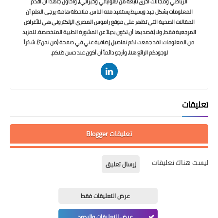
الرياضي ومجالات أخرى نابعة من (هواياتي وخبراتي)، وأحاول جاهداً أن أقدم
المعلومات بشكل جيد وبسيط يستفيد منه الناس. ملاحظة هامة: يرجى العلم أن
المقالات الصحية التي تظهر على موقع راموس المصري الإلكتروني هي للأغراض
المرجعية فقط، ولا يُقصد بها أن تكون بديلاً عن المشورة الطبية المتخصصة. للمزيد
من المعلومات: لقد جمعت لكم تفاصيل إضافية عني في صفحة (من نحن؟). شكراً
لوجودكم الرائع هنا، وأرجو دائماً أن أكون عند حسن ظنكم.
تعليقات
تعليقات Blogger
ليست هناك تعليقات
إرسال تعليق
عرض التعليقات فقط
عرض التعليقات والردود