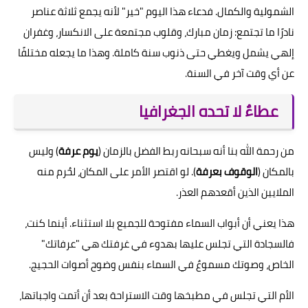
الشمولية والكمال. فدعاء هذا اليوم "خير" لأنه يجمع ثلاثة عناصر
نادرًا ما تجتمع: زمان مبارك، وقلوب مجتمعة على الانكسار، وغفران
إلهي يشمل ويغطي حتى ذنوب سنة كاملة. وهذا ما يجعله مختلفًا
عن أي وقت آخر في السنة.
عطاءٌ لا تحده الجغرافيا
من رحمة الله بنا أنه سبحانه ربط الفضل بالزمان (
يوم عرفة
) وليس
بالمكان (
الوقوف بعرفة
). لو اقتصر الأمر على المكان، لحُرم منه
الملايين الذين أقعدهم العذر.
هذا يعني أن أبواب السماء مفتوحة للجميع بلا استثناء. أينما كنت،
فالسجادة التي تجلس عليها بهدوء في غرفتك هي "عرفاتك"
الخاص، وصوتك مسموعٌ في السماء بنفس وضوح أصوات الحجيج.
الأم التي تجلس في مطبخها وقت الاستراحة بعد أن أتمت واجباتها،