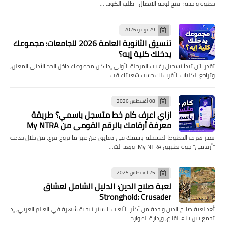
خطوة واحدة: افتح لوحة الاتصال، اطلب الكود، …
29 يوليو 2026
تنسيق الثانوية العامة 2026 للجامعات: مجموعك
يدخلك كلية إيه؟
تقدر الآن تبدأ تسجيل رغبات المرحلة الأولى إذا كان مجموعك داخل الحد الأدنى المعلن،
وتراجع الكليات الأقرب لك حسب شعبتك قب…
08 أغسطس 2026
ازاي اعرف كام خط متسجل باسمي؟ طريقة
معرفة أرقامك بالرقم القومي من My NTRA
تقدر تعرف الخطوط المسجلة باسمك في دقايق من غير ما تروح فرع، من خلال خدمة
"أرقامي" جوه تطبيق My NTRA، وبعد الت…
25 أغسطس 2025
لعبة صلاح الدين: الدليل الشامل لعشاق
Stronghold: Crusader
تُعد لعبة صلاح الدين واحدة من أكثر الألعاب الاستراتيجية شهرة في العالم العربي، إذ
تجمع بين بناء القلاع، وإدارة الموارد…