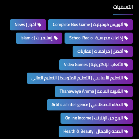
التسميات
أتوبيس كومبليت | Complete Bus Game
أخبار | News
إذاعات مدرسية | School Radio
إسلاميات | Islamic
أفضل | مراجعات | مقارنات
الألعاب الإلكترونية | Video Games
التعليم الأساسي | التعليم المتوسط | التعليم العالي
الثانوية العامة | Thanaweya Amma
الذكاء الاصطناعي | Artificial Intelligence
الربح من الإنترنت | Online Income
الصحة والجمال | Health & Beauty