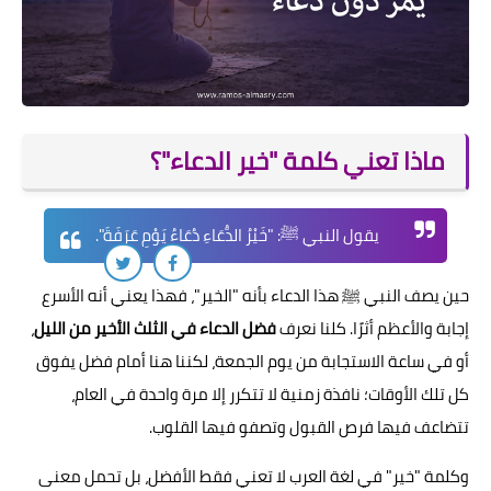
ماذا تعني كلمة "خير الدعاء"؟
يقول النبي ﷺ: "خَيْرُ الدُّعَاءِ دُعَاءُ يَوْمِ عَرَفَةَ".
حين يصف النبي ﷺ هذا الدعاء بأنه "الخير"، فهذا يعني أنه الأسرع
إجابة والأعظم أثرًا. كلنا نعرف
فضل الدعاء في الثلث الأخير من الليل
،
أو في ساعة الاستجابة من يوم الجمعة، لكننا هنا أمام فضل يفوق
كل تلك الأوقات؛ نافذة زمنية لا تتكرر إلا مرة واحدة في العام،
تتضاعف فيها فرص القبول وتصفو فيها القلوب.
وكلمة "خير" في لغة العرب لا تعني فقط الأفضل، بل تحمل معنى