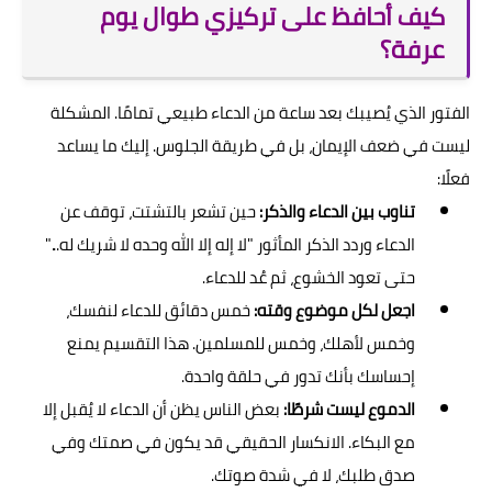
كيف أحافظ على تركيزي طوال يوم
عرفة؟
الفتور الذي يُصيبك بعد ساعة من الدعاء طبيعي تمامًا. المشكلة
ليست في ضعف الإيمان، بل في طريقة الجلوس. إليك ما يساعد
فعلًا:
تناوب بين الدعاء والذكر:
حين تشعر بالتشتت، توقف عن
الدعاء وردد الذكر المأثور "لا إله إلا الله وحده لا شريك له..."
حتى تعود الخشوع، ثم عُد للدعاء.
اجعل لكل موضوع وقته:
خمس دقائق للدعاء لنفسك،
وخمس لأهلك، وخمس للمسلمين. هذا التقسيم يمنع
إحساسك بأنك تدور في حلقة واحدة.
الدموع ليست شرطًا:
بعض الناس يظن أن الدعاء لا يُقبل إلا
مع البكاء. الانكسار الحقيقي قد يكون في صمتك وفي
صدق طلبك، لا في شدة صوتك.