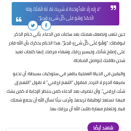
"لَا إِلَهَ إِلَّا اللَّهُ وَحْدَهُ لَا شَرِيكَ لَهُ، لَهُ الْمُلْكُ وَلَهُ
الْحَمْدُ وَهُوَ عَلَى كُلِّ شَيْءٍ قَدِيرٌ".
حين تتعب وتضعف همتك بعد ساعات من الدعاء، يأتي ختام الذكر
ليوقظك: "وَهُوَ عَلَى كُلِّ شَيْءٍ قَدِيرٌ". هذا الختام يذكرك بأن الله قادر
على إصلاح شأنك، وتيسير رزقك، وشفاء مرضك. إنها كلمات تعيد
شحن طاقتك لتواصل المناجاة.
واليقين في الحياة العملية يظهر في سلوكيات بسيطة: أن تدعو
بصيغة الجزم لا التردد، فتقول "اللهم ارزقني" لا تقول "اللهم إن
شئت ارزقني". وأن تتصرف بعد الدعاء كمن ينتظر الإجابة لا كمن يشك
فيها؛ تستعد لوظيفة تريدها، وتُرتب بيتًا تسأل الله أن يجمع شملك
فيه، وتتعلم مهارة طلبت الله أن يرزقك بها.
شاهد أيضًا