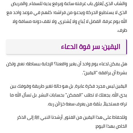
والشاب الذي يُغلق باب غرفته ساعة ويرفع يديه للسماء، والمريض
الذي لا يستطيع الحركة ويدعو من فراشه؛ كلهم في موعد واحد مع
الله يوم عرفة. الفضل لا يُباع ولا يُشترى، ولا تقف دونه مسافة ولا
ظرف.
اليقين: سر قوة الدعاء
هل يمكن لدعاء يوم واحد أن يغير واقعنا؟ الإجابة ببساطة: نعم، ولكن
بشرط أن يرافقه "اليقين".
اليقين ليس مجرد فكرة عابرة، بل هو حالة تغير طريقة وقوفك بين
يدي الله. يجعلك لا تطلب "الممكن" بحسابات البشر، بل تسأل الله ما
تراه مستحيلاً، بثقة من يعرف سعة خزائن ربه.
وللحفاظ على هذا اليقين من الفتور، أرشدنا النبي ﷺ إلى الذكر
الخاص بهذا اليوم: