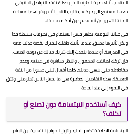
المناسب أثناء حديث الطرف الآخر يجعلك تفقد التواصل الحقيقي
معه. المستمع الجيد يكسب قلوب الناس لأنه يوفر لهم المساحة
الآمنة للتعبير عن أنفسهم دون أحكام مسبقة.
في حياتنا اليومية، يظهر حسن الاستماع في تصرفات بسيطة جدا
ولكن تأثيرها عميق. عندما يأتيك طفلك ليخبرك بقصة حدثت معه
في المدرسة، أو عندما يتحدث إليك شريك حياتك عن يومه الصعب،
فإن تركك لهاتفك المحمول، والنظر مباشرة في عينيه، وعدم
مقاطعته حتى ينهي حديثه، كلها أفعال تبني جسورا من الثقة
العميقة. هذه التفاصيل الصغيرة هي ما يجعل الناس تحترمني وتثق
في اللجوء إلي عند الحاجة.
كيف أستخدم الابتسامة دون تصنع أو
تكلف؟
الابتسامة الصادقة تكسر الجليد وتزيل الحواجز النفسية بين البشر