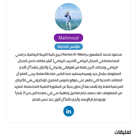
Mahmoud
مؤسس المدونة
محمود محمد المشهور بـRamos Al-Masry خريج كلية التربية الرياضية، دراستي
المتخصصة في المجال الرياضي (التدريب الرياضي). أنشر مقالات تخص المجال
الرياضي ومجالات أخرى نابعة من (هواياتي وخبراتي)، وأحاول جاهداً أن أقدم
المعلومات بشكل جيد وبسيط يستفيد منه الناس. ملاحظة هامة: يرجى العلم أن
المقالات الصحية التي تظهر على موقع راموس المصري الإلكتروني هي للأغراض
المرجعية فقط، ولا يُقصد بها أن تكون بديلاً عن المشورة الطبية المتخصصة. للمزيد
من المعلومات: لقد جمعت لكم تفاصيل إضافية عني في صفحة (من نحن؟). شكراً
لوجودكم الرائع هنا، وأرجو دائماً أن أكون عند حسن ظنكم.
تعليقات