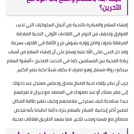
الآخرين؟
إفشاء السلام والمبادرة بالتحية من أجمل السلوكيات التي تذيب
الفوارق وتخفف من التوتر في اللقاءات الأولى. التحية الصادقة
المرفقة بصوت واضح ووجه بشوش تزرع الألفة في القلوب بسرعة.
وقد دل النبي صلى الله عليه وسلم على أن إفشاء السلام من أسباب
زيادة المحبة بين المسلمين، كما في الحديث الصحيح: «أفشوا السلام
بينكم» رواه مسلم، وهو تصرف لا يكلف شيئا لكنه يثمر الكثير.
جرب أن تبادر بإلقاء تحية الصباح بصدق وحماس معتدل عند دخولك
إلى مقر عملك، أو عند صعودك في المصعد مع جيران لا تعرفهم
جيدا. ستلاحظ كيف تسترخي ملامحهم وكيف تتغير طاقة المكان
لتصبح أكثر إيجابية. المبادر بالسلام يترك دائما انطباعا بأنه شخص
متصالح مع نفسه ومحب للخير، مما يمهد الطريق لعلاقات صحية.