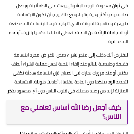
في ثوان معدودة. الوجه البشوش يبعث على الطمأنينة ويجعل
صاحبه يبدو أكثر ودية وقربا. ومع ذلك، يجب أن تكون الابتسامة
طبيعية ومناسبة للموقف الذي تتواجد فيه. الابتسامة المصطنعة
أو المجاملة الزائدة عن الحد قد تعطي انطباعا عكسيا بالزيف أو عدم
المصداقية.
لنفترض أنك دخلت إلى متجر لشراء بعض الأغراض، مجرد ابتسامة
خفيفة وطبيعية للبائع عند إلقاء التحية تجعل عملية الشراء ألطف
بكثير. أو عند مرورك بجارك في الصباح، فإن ابتسامة هادئة تكفي
لتجديد الود بينكما دون الحاجة لافتعال أحاديث طويلة. الابتسامة
المتزنة تزيد من رصيد محبتك في قلوب الناس دون أي مجهود يذكر.
كيف أجعل رضا الله أساس تعاملي مع
الناس؟
الإنسان الذي يراقب الله في أقواله وأفعاله يتمتع بسلام داخلي