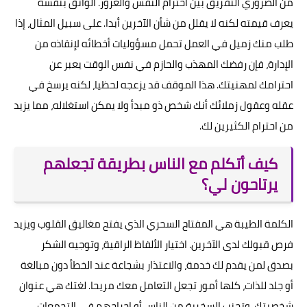
من الضروري التفريق بين احترام النفس والغرور. الواثق بنفسه
يعرف قيمته لكنه لا يقلل من شأن الآخرين أبدا. على سبيل المثال، إذا
طلب منك زميل في العمل تحمل مسؤوليات أخطائه لإنقاذه من
الإدارة، فإن رفضك المهذب والحازم في نفس الوقت يعبر عن
احترامك لمهنيتك. هذا الموقف قد يزعجه لحظيا، لكنه يرسخ في
عقله وعقول زملائك أنك شخص ذو مبدأ ولا يمكن استغلاله، مما يزيد
من احترام الكثيرين لك.
كيف أتكلم مع الناس بطريقة تجعلهم
يرتاحون لي؟
الكلمة الطيبة هي المفتاح السحري الذي يفتح مغاليق القلوب ويزيد
فرص قبولك لدى الآخرين. اختيار الألفاظ الراقية، وتوجيه الشكر
بصدق لمن يقدم لك خدمة، والاعتذار بشجاعة عند الخطأ دون مبالغة
أو جلد للذات، كلها أمور تجعل التعامل معك مريحا. لغتك هي عنوان
شخصيتك، وتجنب السخرية من الناس أو إحراجهم في التجمعات