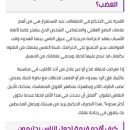
الغضب؟
القدرة على التحكم في الانفعالات عند الاستفزاز هي من أهم
علامات النضج العقلي والاجتماعي. الشخص الذي ينفجر غضبا لأتفه
الأسباب يفقد احترامه تدريجيا في عيون الناس، بينما الهدوء وقت
العواصف يجبر الجميع على احترامك. ضبط النفس يمنعك من التفوه
بكلمات قد تندم عليها لاحقا، ويحمي علاقاتك من الانهيار.
إذا تعرضت لانتقاد لاذع أو غير عادل من أحد الأقارب في مناسبة
عائلية، فإن الرد بهدوء تام أو الصمت للحظات مع نظرة ثابتة، يمتص
غضب الطرف الآخر ويظهرك بمظهر القوي المتماسك. يمكنك تأجيل
النقاش لتقول: "أفضل أن نتحدث في هذا الأمر لاحقا عندما نكون
أكثر هدوءا". هذا التصرف الحكيم يزيد من هيبتك ويجعل المحيطين
بك يثقون في رجاحة عقلك.
كيف أقدم قيمة تجعل الناس يحترمون