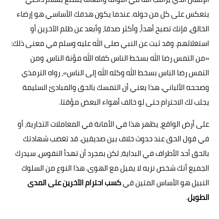
ينعكس على كل من حوله. عندما يكون هدفك الأساسي هو إرضاء
الخالق، فإنك تصبح أهدأ، وأكثر صدقا، وأبعد عن ظلم الآخرين أو
استغلالهم. وقد ثبت عن النبي صلى الله عليه وسلم في معنى ذلك:
«من التمس رضا الله بسخط الناس كفاه الله مؤنة الناس، ومن
التمس رضا الناس بسخط الله وكله الله إلى الناس»، رواه الترمذي
وصححه الألباني. هذا يعني أن التمسك بالحق والمبادئ السليمة
يجلب لك الاحترام حتى لو خالف أهواء البعض مؤقتا.
على أرض الواقع، يظهر هذا في الأمانة في المعاملات التجارية، أو
في قول الحق عند حدوث خلاف بين صديقين. قد تغضب شهادتك
بالحق أحد الأطراف في البداية، لكن بمجرد أن تهدأ النفوس، سيدرك
الجميع أنك شخص نزيه لا يميل مع الهوى. هذا النوع من السلوك
النبيل هو الأساس المتين في
كسب احترام الآخرين على المدى
الطويل
.