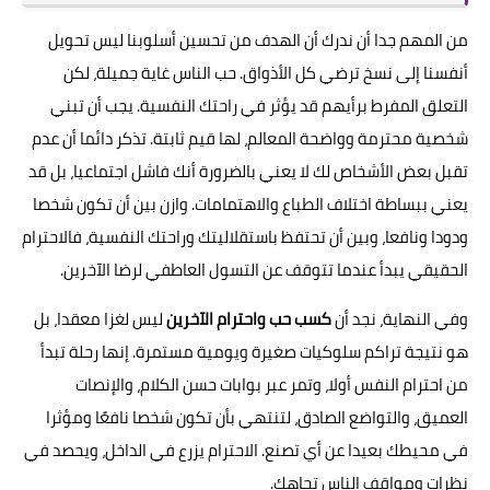
من المهم جدا أن ندرك أن الهدف من تحسين أسلوبنا ليس تحويل
أنفسنا إلى نسخ ترضي كل الأذواق. حب الناس غاية جميلة، لكن
التعلق المفرط برأيهم قد يؤثر في راحتك النفسية. يجب أن تبني
شخصية محترمة وواضحة المعالم، لها قيم ثابتة. تذكر دائما أن عدم
تقبل بعض الأشخاص لك لا يعني بالضرورة أنك فاشل اجتماعيا، بل قد
يعني ببساطة اختلاف الطباع والاهتمامات. وازن بين أن تكون شخصا
ودودا ونافعا، وبين أن تحتفظ باستقلاليتك وراحتك النفسية، فالاحترام
الحقيقي يبدأ عندما تتوقف عن التسول العاطفي لرضا الآخرين.
وفي النهاية، نجد أن
كسب حب واحترام الآخرين
ليس لغزا معقدا، بل
هو نتيجة تراكم سلوكيات صغيرة ويومية مستمرة. إنها رحلة تبدأ
من احترام النفس أولا، وتمر عبر بوابات حسن الكلام، والإنصات
العميق، والتواضع الصادق، لتنتهي بأن تكون شخصا نافعًا ومؤثرا
في محيطك بعيدا عن أي تصنع. الاحترام يزرع في الداخل، ويحصد في
نظرات ومواقف الناس تجاهك.