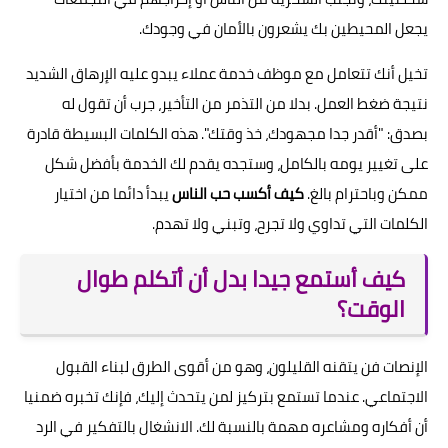
يجعل المحيطين بك يشعرون بالأمان في وجودك.
تخيل أنك تتعامل مع موظف خدمة عملاء يبدو عليه الإرهاق الشديد
نتيجة ضغط العمل. بدلا من التذمر من التأخير، جرب أن تقول له
بصدق: "أقدر جدا مجهودك، خذ وقتك". هذه الكلمات البسيطة قادرة
على تغيير يومه بالكامل، وستجده يقدم لك الخدمة بأفضل شكل
ممكن وباحترام بالغ.
كيف أكسب حب الناس
يبدأ دائما من اختيار
الكلمات التي تداوي ولا تجرح، وتبني ولا تهدم.
كيف أستمع جيدا بدل أن أتكلم طوال
الوقت؟
الإنصات فن يتقنه القليلون، وهو من أقوى الطرق لبناء القبول
الاجتماعي. عندما تستمع بتركيز لمن يتحدث إليك، فإنك تخبره ضمنيا
أن أفكاره ومشاعره مهمة بالنسبة لك. الانشغال بالتفكير في الرد