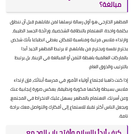
مبالغة؟
المظهر الخارجي هو أول رسالة نرسلها لمن نقابلهم قبل أن ننطق
بكلمة واحدة. الاهتمام بالنظافة الشخصية، ورائحة الجسد الطيبة،
وارتداء ملابس مرتبة ومناسبة للمكان، يعطي انطباعا بأنك شخص
يحترم نفسه ويحترم من يقابلهم. لا يرتبط المظهر الجيد أبدا
بالماركات العالمية باهظة الثمن أو المبالغة في الزينة، بل يرتبط
بالترتيب والذوق العام.
إذا كنت ذاهبا لاجتماع أولياء الأمور في مدرسة أبنائك، فإن ارتداء
ملابس بسيطة ولكنها مكوية ونظيفة، يعكس صورة إيجابية عنك
وعن أسرتك. الاهتمام بالمظهر يسهل عليك الانخراط في المجتمع،
ويجعل الناس أكثر تقبلا للاستماع إلى أفكارك والتواصل معك براحة
تامة.
كيف أبدأ بالسلام وأفتح باب الود مع