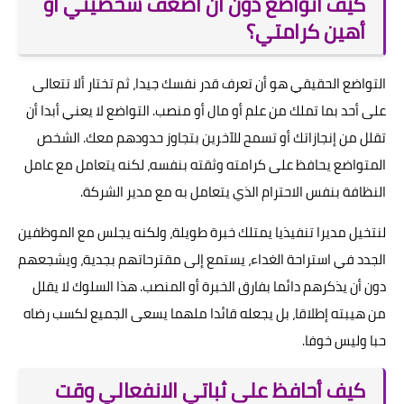
كيف أتواضع دون أن أضعف شخصيتي أو
أهين كرامتي؟
التواضع الحقيقي هو أن تعرف قدر نفسك جيدا، ثم تختار ألا تتعالى
على أحد بما تملك من علم أو مال أو منصب. التواضع لا يعني أبدا أن
تقلل من إنجازاتك أو تسمح للآخرين بتجاوز حدودهم معك. الشخص
المتواضع يحافظ على كرامته وثقته بنفسه، لكنه يتعامل مع عامل
النظافة بنفس الاحترام الذي يتعامل به مع مدير الشركة.
لنتخيل مديرا تنفيذيا يمتلك خبرة طويلة، ولكنه يجلس مع الموظفين
الجدد في استراحة الغداء، يستمع إلى مقترحاتهم بجدية، ويشجعهم
دون أن يذكرهم دائما بفارق الخبرة أو المنصب. هذا السلوك لا يقلل
من هيبته إطلاقا، بل يجعله قائدا ملهما يسعى الجميع لكسب رضاه
حبا وليس خوفا.
كيف أحافظ على ثباتي الانفعالي وقت