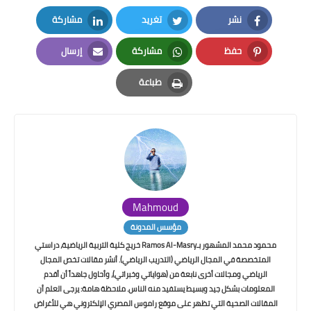
نشر
تغريد
مشاركة
LinkedIn
Twitter
Facebook
حفظ
مشاركة
إرسال
Email
Whatsapp
Pinterest
طباعة
Print
Mahmoud
مؤسس المدونة
محمود محمد المشهور بـRamos Al-Masry خريج كلية التربية الرياضية، دراستي
المتخصصة في المجال الرياضي (التدريب الرياضي). أنشر مقالات تخص المجال
الرياضي ومجالات أخرى نابعة من (هواياتي وخبراتي)، وأحاول جاهداً أن أقدم
المعلومات بشكل جيد وبسيط يستفيد منه الناس. ملاحظة هامة: يرجى العلم أن
المقالات الصحية التي تظهر على موقع راموس المصري الإلكتروني هي للأغراض