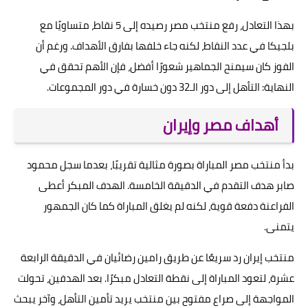
بهذا التعادل، رفع منتخب مصر رصيده إلى 5 نقاط، متساويًا مع
بلجيكا في عدد النقاط، لكنه جاء خلفها بفارق الأهداف. ورغم أن
الفوز كان سيمنح الجماهير شعورًا أفضل، فإن الأهم تحقق في
النهاية: التأهل إلى دور الـ32 دون خسارة في دور المجموعات.
أهداف مصر وإيران
بدأ منتخب مصر المباراة بصورة مثالية تقريبًا، بعدما سجل محمود
صابر هدف التقدم في الدقيقة الخامسة. الهدف المبكر أعطى
الفراعنة دفعة قوية، لكنه لم يغلق المباراة كما كان الجمهور
يتمنى.
منتخب إيران رد سريعًا عن طريق رامين رضائيان في الدقيقة الرابعة
عشرة، لتعود المباراة إلى نقطة التعادل مبكرًا. بعد الهدفين، تحولت
المواجهة إلى صراع مفتوح بين منتخب يريد تأمين التأهل، وآخر يبحث