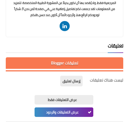
المرجعية فقط، ولا يُقصد بها أن تكون بديلاً عن المشورة الطبية المتخصصة. للمزيد
من المعلومات: لقد جمعت لكم تفاصيل إضافية عني في صفحة (من نحن؟). شكراً
لوجودكم الرائع هنا، وأرجو دائماً أن أكون عند حسن ظنكم.
تعليقات
تعليقات Blogger
ليست هناك تعليقات
إرسال تعليق
عرض التعليقات فقط
عرض التعليقات والردود