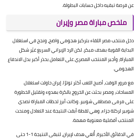
عن فرصة تبقيه داخل حسابات البطولة.
ملخص مباراة مصر وإيران
دخل منتخب مصر اللقاء بتركيز هجومي واضح، ونجح في استغلال
البداية القوية بهدف مبكر. لكن الرد الإيراني السريع غيّر شكل
المباراة، وأجبر المنتخب المصري على التعامل بحذر أكبر بدل الاندفاع
الهجومي.
مع مرور الوقت، أصبح اللعب أكثر توترًا. إيران حاولت استغلال
المساحات، ومصر بحثت عن الخروج بالكرة بهدوء وتقليل الخطورة
على مرمى مصطفى شوبير. وكانت أبرز لحظات المباراة تصدي
شوبير لركلة جزاء، وهي لقطة أبقت النتيجة عند التعادل ومنحت
المنتخب أفضلية معنوية مهمة.
في الدقائق الأخيرة، أُلغي هدف لإيران، لتبقى النتيجة 1-1 حتى