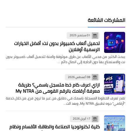
المشاركات الشائعة
01 سبتمبر 2025
تحميل ألعاب كمبيوتر بدون نت: أفضل الخيارات
الرسمية أوفلاين
يبحث الكثير من محبي الألعاب عن طرق موثوقة وآمنة لتحميل ألعاب كمبيوتر بدون
نت والاستمتاع بها دون الحاجة إلى اتصال دائم …
08 أغسطس 2026
ازاي اعرف كام خط متسجل باسمي؟ طريقة
معرفة أرقامك بالرقم القومي من My NTRA
تقدر تعرف الخطوط المسجلة باسمك في دقايق من غير ما تروح فرع، من خلال خدمة
"أرقامي" جوه تطبيق My NTRA، وبعد الت…
17 أبريل 2026
كلية تكنولوجيا الصناعة والطاقة: الأقسام ونظام