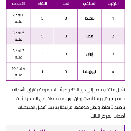
الترتيب
المنتخب
لعب
النقاط
الأهداف
6 له / 2
1
بلجيكا
3
5
عليه
5 له / 3
2
مصر
3
5
عليه
3 له / 3
3
إيران
3
3
عليه
4 له / 10
4
نيوزيلندا
3
1
عليه
تأهل منتخب مصر إلى دور الـ32 وصيفًا للمجموعة بفارق الأهداف
خلف بلجيكا، بينما أنهت إيران دور المجموعات في المركز الثالث
برصيد 3 نقاط، ويظل موقفها مرتبطًا بترتيب أفضل المنتخبات
أصحاب المركز الثالث.