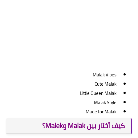
Malak Vibes
Cute Malak
Little Queen Malak
Malak Style
Made for Malak
كيف أختار بين Malak وMalek؟