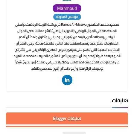
Mahmoud
مؤسس المدونة
محمود محمد المشهور بـRamos Al-Masry خريج كلية التربية الرياضية، دراستي
المتخصصة في المجال الرياضي (التدريب الرياضي). أنشر مقالات تخص المجال
الرياضي ومجالات أخرى نابعة من (هواياتي وخبراتي)، وأحاول جاهداً أن أقدم
المعلومات بشكل جيد وبسيط يستفيد منه الناس. ملاحظة هامة: يرجى العلم أن
المقالات الصحية التي تظهر على موقع راموس المصري الإلكتروني هي للأغراض
المرجعية فقط، ولا يُقصد بها أن تكون بديلاً عن المشورة الطبية المتخصصة. للمزيد
من المعلومات: لقد جمعت لكم تفاصيل إضافية عني في صفحة (من نحن؟). شكراً
لوجودكم الرائع هنا، وأرجو دائماً أن أكون عند حسن ظنكم.
تعليقات
تعليقات Blogger