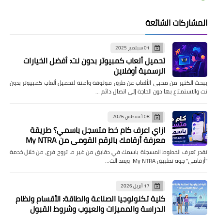
المشاركات الشائعة
01 سبتمبر 2025
تحميل ألعاب كمبيوتر بدون نت: أفضل الخيارات
الرسمية أوفلاين
يبحث الكثير من محبي الألعاب عن طرق موثوقة وآمنة لتحميل ألعاب كمبيوتر بدون
نت والاستمتاع بها دون الحاجة إلى اتصال دائم …
08 أغسطس 2026
ازاي اعرف كام خط متسجل باسمي؟ طريقة
معرفة أرقامك بالرقم القومي من My NTRA
تقدر تعرف الخطوط المسجلة باسمك في دقايق من غير ما تروح فرع، من خلال خدمة
"أرقامي" جوه تطبيق My NTRA، وبعد الت…
17 أبريل 2026
كلية تكنولوجيا الصناعة والطاقة: الأقسام ونظام
الدراسة والمميزات والعيوب وشروط القبول