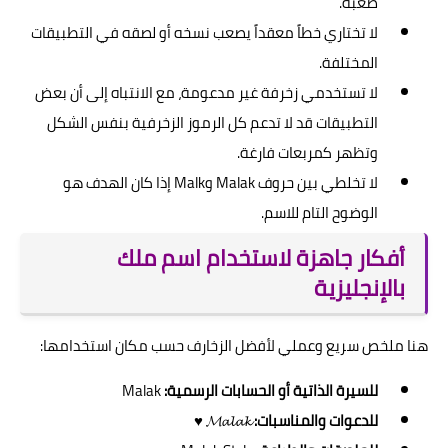
صعبة.
لا تختاري خطاً معقداً يصعب نسخه أو لصقه في التطبيقات
المختلفة.
لا تستخدمي زخرفة غير مدعومة، مع الانتباه إلى أن بعض
التطبيقات قد لا تدعم كل الرموز الزخرفية بنفس الشكل
وتظهر كمربعات فارغة.
لا تخلطي بين حروف Malak وMalk إذا كان الهدف هو
الوضوح التام للاسم.
أفكار جاهزة لاستخدام اسم ملك
بالإنجليزية
هنا ملخص سريع وعملي لأفضل الزخارف حسب مكان استخدامها:
للسيرة الذاتية أو الحسابات الرسمية:
Malak
للدعوات والمناسبات:
𝓜𝓪𝓵𝓪𝓴 ♥