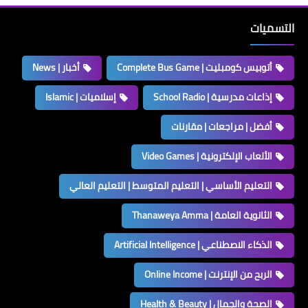
التسميات
أتوبيس كومبليت | Complete Bus Game
أخبار | News
إذاعات مدرسية | School Radio
إسلاميات | Islamic
أفضل | مراجعات | مقارنات
الألعاب الإلكترونية | Video Games
التعليم الأساسي | التعليم المتوسط | التعليم العالي
الثانوية العامة | Thanaweya Amma
الذكاء الاصطناعي | Artificial Intelligence
الربح من الإنترنت | Online Income
الصحة والجمال | Health & Beauty