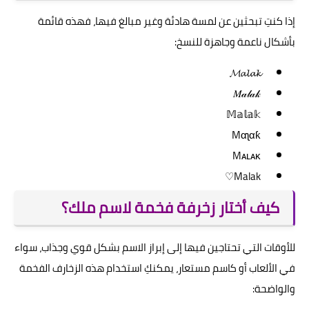
إذا كنتِ تبحثين عن لمسة هادئة وغير مبالغ فيها، فهذه قائمة
بأشكال ناعمة وجاهزة للنسخ:
𝓜𝓪𝓵𝓪𝓴
𝑀𝒶𝓁𝒶𝓀
𝕄𝕒𝕝𝕒𝕜
Mαʅαƙ
Mᴀʟᴀᴋ
Malak♡
كيف أختار زخرفة فخمة لاسم ملك؟
للأوقات التي تحتاجين فيها إلى إبراز الاسم بشكل قوي وجذاب، سواء
في الألعاب أو كاسم مستعار، يمكنكِ استخدام هذه الزخارف الفخمة
والواضحة: