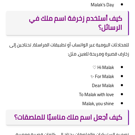
Malak’s Day
كيف أستخدم زخرفة اسم ملك في
الرسائل؟
للمحادثات اليومية عبر الواتساب أو تطبيقات المراسلة، تحتاجين إلى
زخارف قصيرة ومريحة للعين، مثل:
Hi Malak ♡
For Malak ✨
Dear Malak
To Malak with love
Malak, you shine
كيف أجعل اسم ملك مناسبًا للملصقات؟
تصميم الستيكرات والملصقات يحتاج إلى كلمات قصيرة ومعبرة،