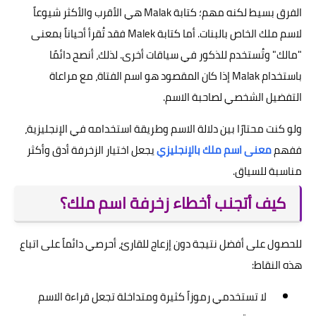
الفرق بسيط لكنه مهم؛ كتابة Malak هي الأقرب والأكثر شيوعاً
لاسم ملك الخاص بالبنات. أما كتابة Malek فقد تُقرأ أحياناً بمعنى
"مالك" وتُستخدم للذكور في سياقات أخرى. لذلك، أنصح دائمًا
باستخدام Malak إذا كان المقصود هو اسم الفتاة، مع مراعاة
التفضيل الشخصي لصاحبة الاسم.
ولو كنت محتارًا بين دلالة الاسم وطريقة استخدامه في الإنجليزية،
ففهم
معنى اسم ملك بالإنجليزي
يجعل اختيار الزخرفة أدق وأكثر
مناسبة للسياق.
كيف أتجنب أخطاء زخرفة اسم ملك؟
للحصول على أفضل نتيجة دون إزعاج للقارئ، أحرصي دائماً على اتباع
هذه النقاط:
لا تستخدمي رموزاً كثيرة ومتداخلة تجعل قراءة الاسم