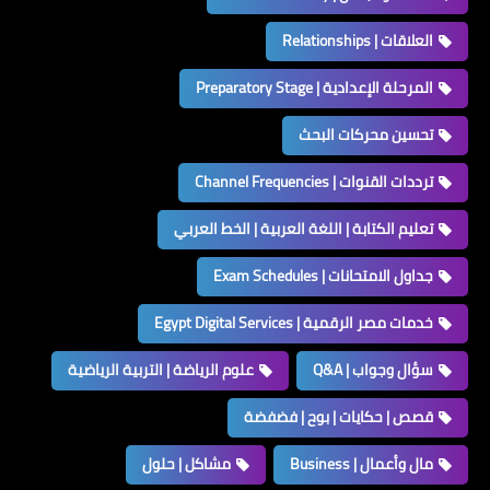
العلاقات | Relationships
المرحلة الإعدادية | Preparatory Stage
تحسين محركات البحث
ترددات القنوات | Channel Frequencies
تعليم الكتابة | اللغة العربية | الخط العربي
جداول الامتحانات | Exam Schedules
خدمات مصر الرقمية | Egypt Digital Services
سؤال وجواب | Q&A
علوم الرياضة | التربية الرياضية
قصص | حكايات | بوح | فضفضة
مال وأعمال | Business
مشاكل | حلول