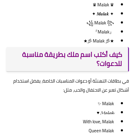
♛ Malak ♛
✦ 𝑴𝒂𝒍𝒂𝒌 ✦
꧁ Malak ꧂
『Malak』
★彡 Malak 彡★
كيف أكتب اسم ملك بطريقة مناسبة
للدعوات؟
في بطاقات التهنئة أو دعوات المناسبات الخاصة، يفضل استخدام
أشكال تعبر عن الاحتفال والحب، مثل:
Malak ✨
𝓜𝓪𝓵𝓪𝓴 ♥
With love, Malak
Queen Malak