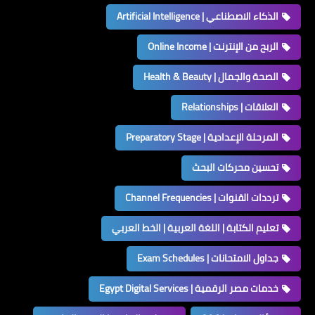
الذكاء الاصطناعي | Artificial Intelligence
الربح من الإنترنت | Online Income
الصحة والجمال | Health & Beauty
العلاقات | Relationships
المرحلة الإعدادية | Preparatory Stage
تحسين محركات البحث
ترددات القنوات | Channel Frequencies
تعليم الكتابة | اللغة العربية | الخط العربي
جداول الامتحانات | Exam Schedules
خدمات مصر الرقمية | Egypt Digital Services