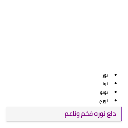
نور
نونا
نونو
نوري
دلع نوره فخم وناعم