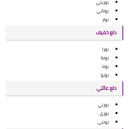
نوريتي
نوناتي
نوار
دلع خفيف
نورا
نونة
نونا
نونو
دلع عائلي
نورتي
نوري
نونتي