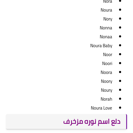
Nora
Noura
Nory
Nonna
Nonaa
Noura Baby
Noor
Noori
Noora
Noory
Noury
Norah
Noura Love
دلع اسم نوره مزخرف