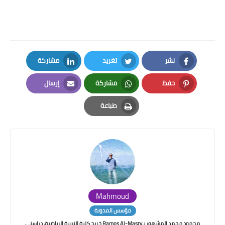
نشر
تغريد
مشاركة
LinkedIn
Twitter
Facebook
حفظ
مشاركة
إرسال
Email
Whatsapp
Pinterest
طباعة
Print
Mahmoud
مؤسس المدونة
محمود محمد المشهور بـRamos Al-Masry خريج كلية التربية الرياضية، دراستي