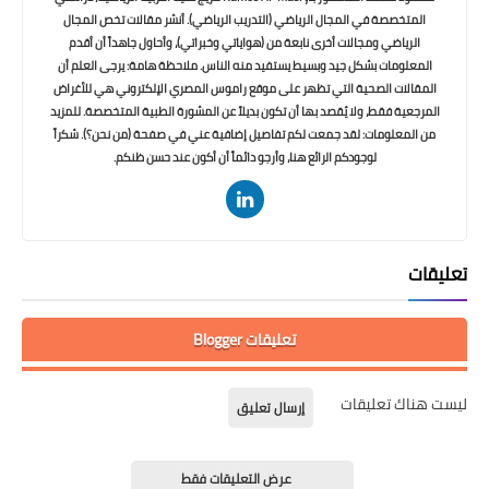
المتخصصة في المجال الرياضي (التدريب الرياضي). أنشر مقالات تخص المجال
الرياضي ومجالات أخرى نابعة من (هواياتي وخبراتي)، وأحاول جاهداً أن أقدم
المعلومات بشكل جيد وبسيط يستفيد منه الناس. ملاحظة هامة: يرجى العلم أن
المقالات الصحية التي تظهر على موقع راموس المصري الإلكتروني هي للأغراض
المرجعية فقط، ولا يُقصد بها أن تكون بديلاً عن المشورة الطبية المتخصصة. للمزيد
من المعلومات: لقد جمعت لكم تفاصيل إضافية عني في صفحة (من نحن؟). شكراً
لوجودكم الرائع هنا، وأرجو دائماً أن أكون عند حسن ظنكم.
تعليقات
تعليقات Blogger
ليست هناك تعليقات
إرسال تعليق
عرض التعليقات فقط