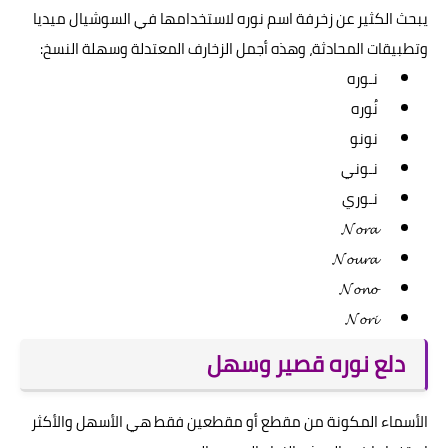
يبحث الكثير عن زخرفة اسم نوره لاستخدامها في السوشيال ميديا
وتطبيقات المحادثة، وهذه أجمل الزخارف المعتدلة وسهلة النسخ:
نـوره
نُوره
نونو
نـوني
نـوري
𝓝𝓸𝓻𝓪
𝓝𝓸𝓾𝓻𝓪
𝓝𝓸𝓷𝓸
𝓝𝓸𝓻𝓲
دلع نوره قصير وسهل
الأسماء المكونة من مقطع أو مقطعين فقط هي الأسهل والأكثر