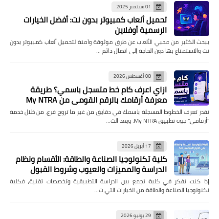
01 سبتمبر 2025
تحميل ألعاب كمبيوتر بدون نت: أفضل الخيارات
الرسمية أوفلاين
يبحث الكثير من محبي الألعاب عن طرق موثوقة وآمنة لتحميل ألعاب كمبيوتر بدون
نت والاستمتاع بها دون الحاجة إلى اتصال دائم …
08 أغسطس 2026
ازاي اعرف كام خط متسجل باسمي؟ طريقة
معرفة أرقامك بالرقم القومي من My NTRA
تقدر تعرف الخطوط المسجلة باسمك في دقايق من غير ما تروح فرع، من خلال خدمة
"أرقامي" جوه تطبيق My NTRA، وبعد الت…
17 أبريل 2026
كلية تكنولوجيا الصناعة والطاقة: الأقسام ونظام
الدراسة والمميزات والعيوب وشروط القبول
إذا كنت تفكر في كلية تجمع بين الدراسة التطبيقية وتخصصات تقنية، فكلية
تكنولوجيا الصناعة والطاقة من الخيارات التي ت…
29 يونيو 2026