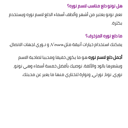
هل نونو دلع مناسب لاسم نوره؟
نعم، نونو يعتبر من أشهر وألطف أسماء الدلع لاسم نوره ويستخدم
بكثرة.
ما دلع نوره المزخرف؟
يمكنك استخدام خيارات أنيقة مثل 𝓝𝓸𝓾𝓻𝓪 و نـوري لجهات الاتصال.
أجمل دلع لاسم نوره
هو ما يكون خفيفا ومحببا لصاحبة الاسم
ويشعرها بالود والألفة. نوصيك بأفضل خمسة أسماء وهي نونو،
نوري، نونا، نورتي، ونوارة لتختاري منها ما يعبر عن محبتك.