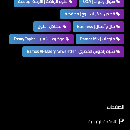
سؤال وجواب | Q&A
علوم الرياضة | التربية الرياضية
قصص | حكايات | بوح | فضفضة
مال وأعمال | Business
مشاكل | حلول
منوعات | Ramos Mix
موضوعات تعبير | Essay Topics
نشرة راموس المصري | Ramos Al-Masry Newsletter
الصفحات
الصفحة الرئيسية