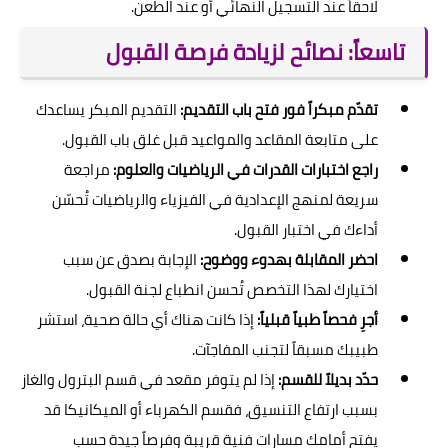
لاحقاً عند التسجيل النهائي أو عند الطعن.
تاسعاً: نصائح لزيادة فرصة القبول
تقدّم مبكراً فور فتح باب التقديم:
التقديم المبكر يساعدك
على متابعة المقاعد والمواعيد قبل غلق باب القبول.
راجع اختبارات القدرات في الرياضيات والعلوم:
مراجعة
سريعة لمنهج الإعدادية في الفيزياء والرياضيات تُحسّن
أداءك في اختبار القبول.
احضر المقابلة بهدوء ووضوح:
الإجابة بصدق عن سبب
اختيارك لهذا التخصص تُحسن انطباع لجنة القبول.
أجرِ فحصاً طبياً قبلياً:
إذا كانت هناك أي حالة صحية، استشر
طبيبك مسبقاً لتجنب المفاجآت.
حدّد بديلاً للقسم:
إذا لم يتوفر مقعد في قسم البترول والغاز
بسبب ارتفاع التنسيق، فقسم الكهرباء أو الميكانيكا قد
يفتح أمامك مسارات فنية قريبة وفرصاً جيدة حسب