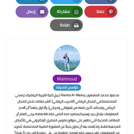
LinkedIn
Twitter
Facebook
حفظ
مشاركة
إرسال
Email
Whatsapp
Pinterest
طباعة
Print
Mahmoud
مؤسس المدونة
محمود محمد المشهور بـRamos Al-Masry خريج كلية التربية الرياضية، دراستي
المتخصصة في المجال الرياضي (التدريب الرياضي). أنشر مقالات تخص المجال
الرياضي ومجالات أخرى نابعة من (هواياتي وخبراتي)، وأحاول جاهداً أن أقدم
المعلومات بشكل جيد وبسيط يستفيد منه الناس. ملاحظة هامة: يرجى العلم أن
المقالات الصحية التي تظهر على موقع راموس المصري الإلكتروني هي للأغراض
المرجعية فقط، ولا يُقصد بها أن تكون بديلاً عن المشورة الطبية المتخصصة. للمزيد
من المعلومات: لقد جمعت لكم تفاصيل إضافية عني في صفحة (من نحن؟). شكراً