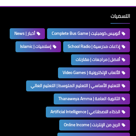
التسميات
أتوبيس كومبليت | Complete Bus Game
أخبار | News
إذاعات مدرسية | School Radio
إسلاميات | Islamic
أفضل | مراجعات | مقارنات
الألعاب الإلكترونية | Video Games
التعليم الأساسي | التعليم المتوسط | التعليم العالي
الثانوية العامة | Thanaweya Amma
الذكاء الاصطناعي | Artificial Intelligence
الربح من الإنترنت | Online Income