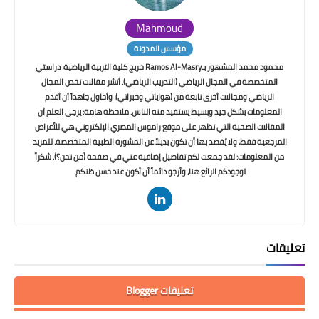
Mahmoud
مؤسس المدونة
محمود محمد المشهور بـRamos Al-Masry خريج كلية التربية الرياضية، دراستي
المتخصصة في المجال الرياضي (التدريب الرياضي). أنشر مقالات تخص المجال
الرياضي ومجالات أخرى نابعة من (هواياتي وخبراتي)، وأحاول جاهداً أن أقدم
المعلومات بشكل جيد وبسيط يستفيد منه الناس. ملاحظة هامة: يرجى العلم أن
المقالات الصحية التي تظهر على موقع راموس المصري الإلكتروني هي للأغراض
المرجعية فقط، ولا يُقصد بها أن تكون بديلاً عن المشورة الطبية المتخصصة. للمزيد
من المعلومات: لقد جمعت لكم تفاصيل إضافية عني في صفحة (من نحن؟). شكراً
لوجودكم الرائع هنا، وأرجو دائماً أن أكون عند حسن ظنكم.
تعليقات
تعليقات Blogger