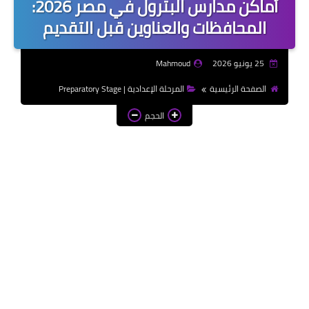
أماكن مدارس البترول في مصر 2026:
موضوعات تعبير | Essay
المحافظات والعناوين قبل التقديم
Topics
الألعاب الإلكترونية | Video
25 يونيو 2026
Mahmoud
Games
الصفحة الرئيسية
المرحلة الإعدادية | Preparatory Stage
الذكاء الاصطناعي | Artificial
الحجم
Intelligence