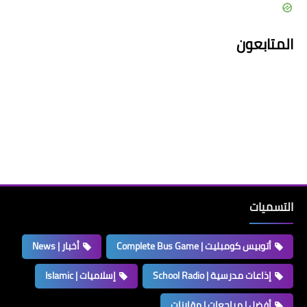
المتابعون
التسميات
أتوبيس كومبليت | Complete Bus Game
أخبار | News
إذاعات مدرسية | School Radio
إسلاميات | Islamic
أفضل | مراجعات | مقارنات