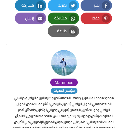
نشر
تغريد
مشاركة
LinkedIn
Twitter
Facebook
حفظ
مشاركة
إرسال
Email
Whatsapp
Pinterest
طباعة
Print
Mahmoud
مؤسس المدونة
محمود محمد المشهور بـRamos Al-Masry خريج كلية التربية الرياضية، دراستي
المتخصصة في المجال الرياضي (التدريب الرياضي). أنشر مقالات تخص المجال
الرياضي ومجالات أخرى نابعة من (هواياتي وخبراتي)، وأحاول جاهداً أن أقدم
المعلومات بشكل جيد وبسيط يستفيد منه الناس. ملاحظة هامة: يرجى العلم أن
المقالات الصحية التي تظهر على موقع راموس المصري الإلكتروني هي للأغراض
المرجعية فقط، ولا يُقصد بها أن تكون بديلاً عن المشورة الطبية المتخصصة. للمزيد