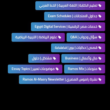
تعليم الكتابة | اللغة العربية | الخط العربي
جداول الامتحانات | Exam Schedules
خدمات مصر الرقمية | Egypt Digital Services
سؤال وجواب | Q&A
علوم الرياضة | التربية الرياضية
قصص | حكايات | بوح | فضفضة
مال وأعمال | Business
مشاكل | حلول
منوعات | Ramos Mix
موضوعات تعبير | Essay Topics
نشرة راموس المصري | Ramos Al-Masry Newsletter