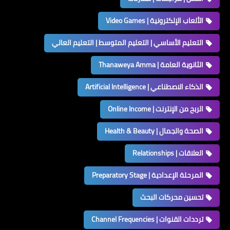
الألعاب الإلكترونية | Video Games
التعليم الأساسي | التعليم المتوسط | التعليم العالي
الثانوية العامة | Thanaweya Amma
الذكاء الاصطناعي | Artificial Intelligence
الربح من الإنترنت | Online Income
الصحة والجمال | Health & Beauty
العلاقات | Relationships
المرحلة الإعدادية | Preparatory Stage
تحسين محركات البحث
ترددات القنوات | Channel Frequencies