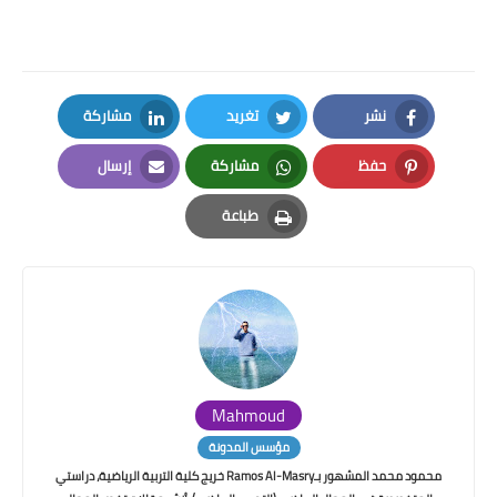
نشر
تغريد
مشاركة
LinkedIn
Twitter
Facebook
حفظ
مشاركة
إرسال
Email
Whatsapp
Pinterest
طباعة
Print
Mahmoud
مؤسس المدونة
محمود محمد المشهور بـRamos Al-Masry خريج كلية التربية الرياضية، دراستي