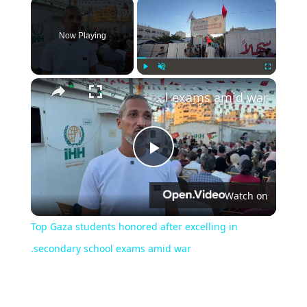
×
Now Playing
Play
Unmute
Fullscreen
Top Gaza students honored after excelling in secondary school exams amid war.
Play
Watch on
Video
Top Gaza students honored after excelling in
secondary school exams amid war.