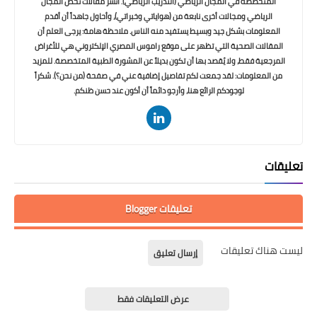
المتخصصة في المجال الرياضي (التدريب الرياضي). أنشر مقالات تخص المجال
الرياضي ومجالات أخرى نابعة من (هواياتي وخبراتي)، وأحاول جاهداً أن أقدم
المعلومات بشكل جيد وبسيط يستفيد منه الناس. ملاحظة هامة: يرجى العلم أن
المقالات الصحية التي تظهر على موقع راموس المصري الإلكتروني هي للأغراض
المرجعية فقط، ولا يُقصد بها أن تكون بديلاً عن المشورة الطبية المتخصصة. للمزيد
من المعلومات: لقد جمعت لكم تفاصيل إضافية عني في صفحة (من نحن؟). شكراً
لوجودكم الرائع هنا، وأرجو دائماً أن أكون عند حسن ظنكم.
تعليقات
تعليقات Blogger
ليست هناك تعليقات
إرسال تعليق
عرض التعليقات فقط