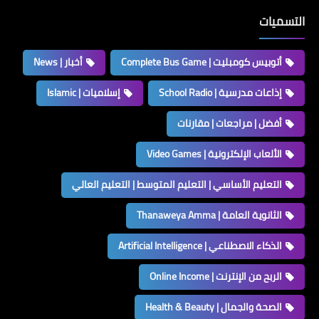
التسميات
أتوبيس كومبليت | Complete Bus Game
أخبار | News
إذاعات مدرسية | School Radio
إسلاميات | Islamic
أفضل | مراجعات | مقارنات
الألعاب الإلكترونية | Video Games
التعليم الأساسي | التعليم المتوسط | التعليم العالي
الثانوية العامة | Thanaweya Amma
الذكاء الاصطناعي | Artificial Intelligence
الربح من الإنترنت | Online Income
الصحة والجمال | Health & Beauty