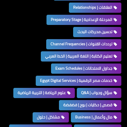
العلاقات | Relationships
المرحلة الإعدادية | Preparatory Stage
تحسين محركات البحث
ترددات القنوات | Channel Frequencies
تعليم الكتابة | اللغة العربية | الخط العربي
جداول الامتحانات | Exam Schedules
خدمات مصر الرقمية | Egypt Digital Services
سؤال وجواب | Q&A
علوم الرياضة | التربية الرياضية
قصص | حكايات | بوح | فضفضة
مال وأعمال | Business
مشاكل | حلول