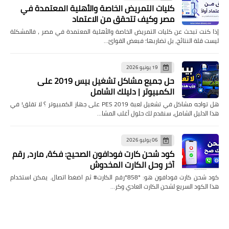
كليات التمريض الخاصة والأهلية المعتمدة في
مصر وكيف تتحقق من الاعتماد
إذا كنت تبحث عن كليات التمريض الخاصة والأهلية المعتمدة في مصر ، فالمشكلة
ليست قلة النتائج، بل تضاربها؛ فبعض القوائ…
19 يونيو 2026
حل جميع مشاكل تشغيل بيس 2019 على
الكمبيوتر | دليلك الشامل
هل تواجه مشاكل في تشغيل لعبة PES 2019 على جهاز الكمبيوتر ؟ لا تقلق! في
هذا الدليل الشامل، سنقدم لك حلول أغلب المشا…
06 يوليو 2026
كود شحن كارت فودافون الصحيح: فكة، مارد، رقم
آخر وحل الكارت المخدوش
كود شحن كارت فودافون هو: *858*رقم الكارت# ثم اضغط اتصال. يمكن استخدام
هذا الكود السريع لشحن الكارت العادي وكر…