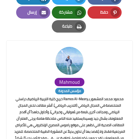
LinkedIn
Twitter
Facebook
حفظ
مشاركة
إرسال
Email
Whatsapp
Pinterest
طباعة
Print
Mahmoud
مؤسس المدونة
محمود محمد المشهور بـRamos Al-Masry خريج كلية التربية الرياضية، دراستي
المتخصصة في المجال الرياضي (التدريب الرياضي). أنشر مقالات تخص المجال
الرياضي ومجالات أخرى نابعة من (هواياتي وخبراتي)، وأحاول جاهداً أن أقدم
المعلومات بشكل جيد وبسيط يستفيد منه الناس. ملاحظة هامة: يرجى العلم أن
المقالات الصحية التي تظهر على موقع راموس المصري الإلكتروني هي للأغراض
المرجعية فقط، ولا يُقصد بها أن تكون بديلاً عن المشورة الطبية المتخصصة. للمزيد
من المعلومات: لقد جمعت لكم تفاصيل إضافية عني في صفحة (من نحن؟). شكراً